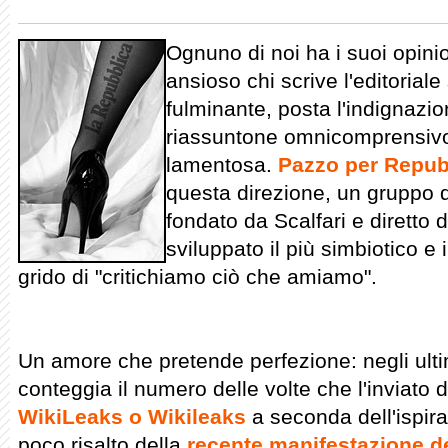
Ognuno di noi ha i suoi opinio
ansioso chi scrive l'editorial
fulminante, posta l'indignazion
riassuntone omnicomprensivo e
lamentosa.
Pazzo per Repub
questa direzione, un gruppo di
fondato da Scalfari e diretto
sviluppato il più simbiotico e 
grido di "critichiamo ciò che amiamo".
Un amore che pretende perfezione: negli ulti
conteggia il numero delle volte che l'inviato
WikiLeaks o Wikileaks
a seconda dell'ispira
poco risalto della
recente manifestazione d