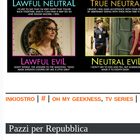
inkiostro
|
#
|
oh my geekness
,
tv series
|
Pazzi per Repubblica