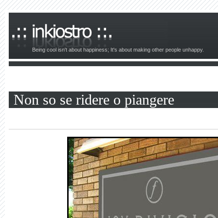
Being cool isn't about happiness; It's about making other people unhappy.
Non so se ridere o piangere