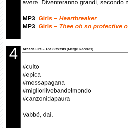
avere. Diventeranno grandi, secondo m
MP3
Girls –
Heartbreaker
MP3
Girls –
Thee oh so protective 
4
Arcade Fire –
The Suburbs
(Merge Records)
#culto
#epica
#messapagana
#migliorlivebandelmondo
#canzonidapaura
Vabbé, dai.