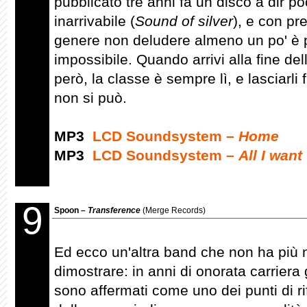
pubblicato tre anni fa un disco a dir p
inarrivabile (
Sound of silver
), e con pr
genere non deludere almeno un po' è
impossibile. Quando arrivi alla fine dell
però, la classe è sempre lì, e lasciarli 
non si può.
MP3
LCD Soundsystem –
Home
MP3
LCD Soundsystem –
All I want
9
Spoon –
Transference
(Merge Records)
Ed ecco un'altra band che non ha più 
dimostrare: in anni di onorata carriera 
sono affermati come uno dei punti di r