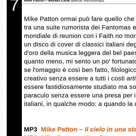
7
Mike Patton –
Mondo Cane
(Ipecac Recordings)
Mike Patton ormai può fare quello che 
tra una suite rumorista dei Fantomas e
mondiale di reunion con i Faith no more
un disco di cover di classici italiani deg
d'oro della musica leggera del bel paes
quanto meno, mi sento un po' fortunato
se l'omaggio è così ben fatto, filologi
creativo senza essere a tutti i costi
art
essere fastidiosamente studiato ma sop
paraculo senza essere una presa per il 
italiani, in qualche modo: a quando la 
MP3
Mike Patton –
Il cielo in una s