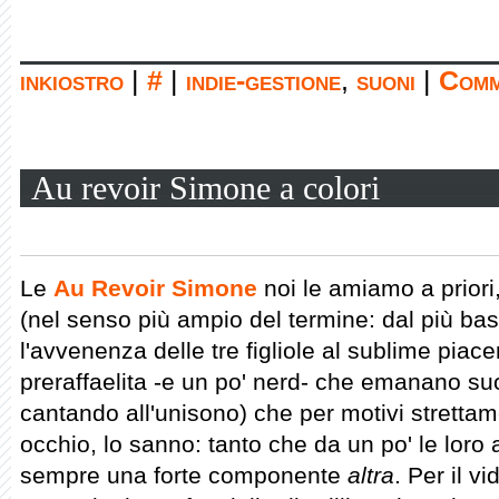
inkiostro
|
#
|
indie-gestione
,
suoni
|
Comm
Au revoir Simone a colori
Le
Au Revoir Simone
noi le amiamo a priori,
(nel senso più ampio del termine: dal più b
l'avvenenza delle tre figliole al sublime piace
preraffaelita -e un po' nerd- che emanano su
cantando all'unisono) che per motivi strettam
occhio, lo sanno: tanto che da un po' le loro 
sempre una forte componente
altra
. Per il v