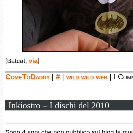
[Batcat,
via
]
ComeToDaddy
|
#
|
wild wild web
|
I Comm
Inkiostro – I dischi del 2010
Sono 4 anni che non pubblico sul blog la mia 