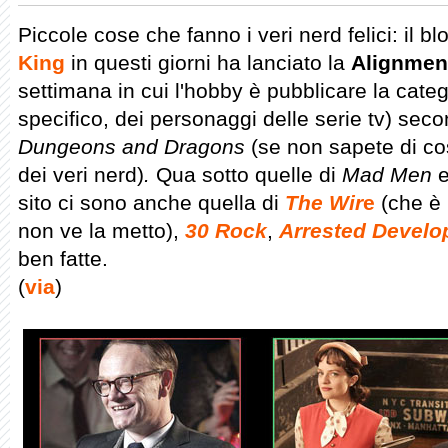
Piccole cose che fanno i veri nerd felici: il 
King
in questi giorni ha lanciato la
Alignmen
settimana in cui l'hobby è pubblicare la cate
specifico, dei personaggi delle serie tv) seco
Dungeons and Dragons
(se non sapete di co
dei veri nerd)
.
Qua sotto quelle di
Mad Men
sito ci sono anche quella di
The Wir
e
(che è 
non ve la metto),
30 Rock
,
Arrested Devel
ben fatte.
(
via
)