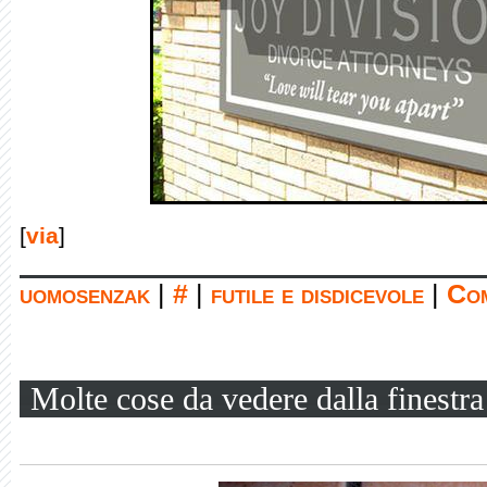
[
via
]
uomosenzak
|
#
|
futile e disdicevole
|
Com
Molte cose da vedere dalla finestra