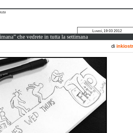
iusi
Lunedì, 19 03 2012
imana” che vedrete in tutta la settimana
di
inkiost