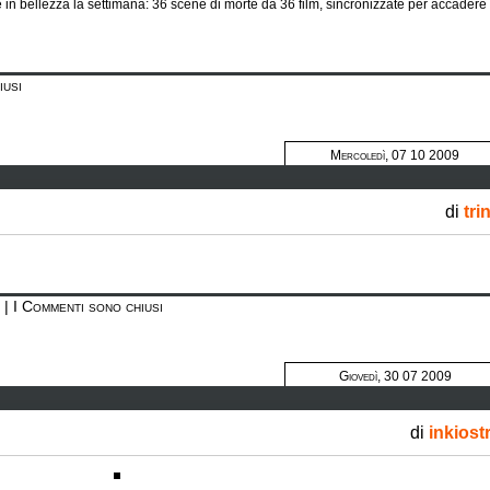
in bellezza la settimana: 36 scene di morte da 36 film, sincronizzate per accadere 
iusi
Mercoledì, 07 10 2009
di
tri
|
I Commenti sono chiusi
Giovedì, 30 07 2009
di
inkiost