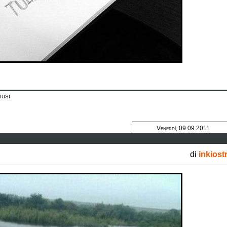
iusi
Venerdì, 09 09 2011
di
inkiost