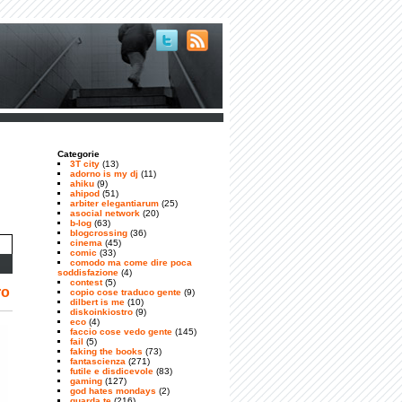
Categorie
3T city
(13)
adorno is my dj
(11)
ahiku
(9)
ahipod
(51)
arbiter elegantiarum
(25)
asocial network
(20)
b-log
(63)
blogcrossing
(36)
cinema
(45)
comic
(33)
comodo ma come dire poca
soddisfazione
(4)
contest
(5)
ro
copio cose traduco gente
(9)
dilbert is me
(10)
diskoinkiostro
(9)
eco
(4)
faccio cose vedo gente
(145)
fail
(5)
faking the books
(73)
fantascienza
(271)
futile e disdicevole
(83)
gaming
(127)
god hates mondays
(2)
guarda te
(216)