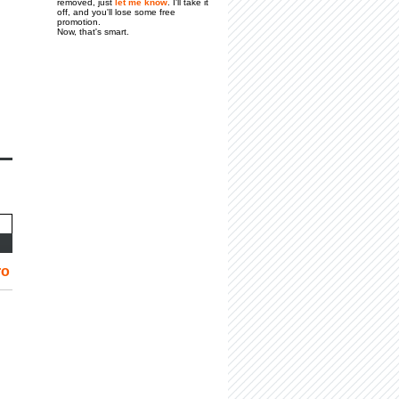
removed, just
let me know
. I'll take it
off, and you'll lose some free
promotion.
Now, that's smart.
ro