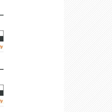
dy
dy