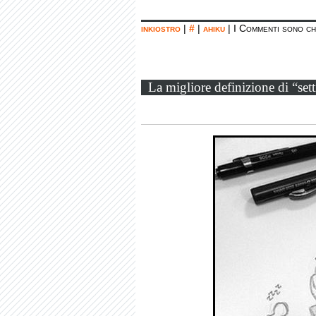
inkiostro
|
#
|
ahiku
|
I Commenti sono ch
La migliore definizione di “sett