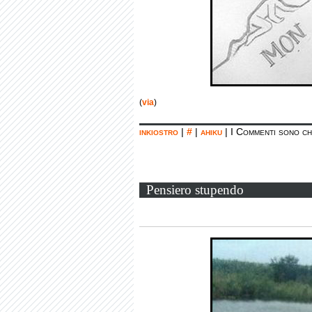
(
via
)
inkiostro
|
#
|
ahiku
|
I Commenti sono ch
Pensiero stupendo