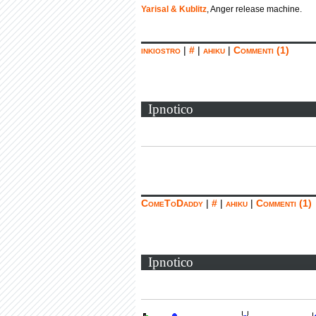
Yarisal & Kublitz
, Anger release machine.
inkiostro
|
#
|
ahiku
|
Commenti (1)
Ipnotico
ComeToDaddy
|
#
|
ahiku
|
Commenti (1)
Ipnotico