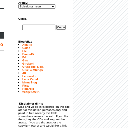
Archivi
Cerca
Blogfellas
ro
Achille
Colas
Ele
EmmeBi
FdL
Gas
Girolami
Giuseppe & co.
Glue Clothings
JR
Leonardo
Luca Cabal
ManteBlog
Piste
Polaroid
Wittgenstein
-Disclaimer di rito-
Mp3 and video links posted on this site
are for evaluation purposes only and
point to files already available
somewhere across the web. If you like
them, buy the CDs and support the
artists. If you are the artist or the
copyright owner and would like a link