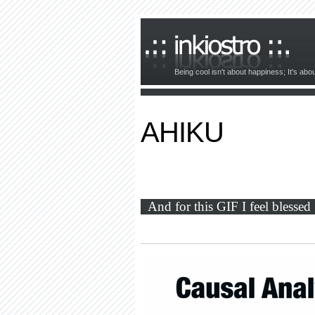
Being cool isn't about happiness; It's ab
AHIKU
And for this GIF I feel blessed