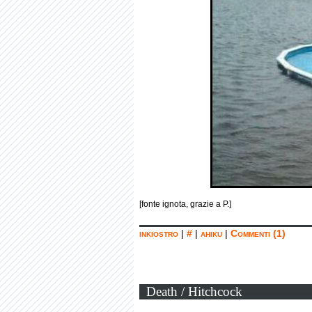
[fonte ignota, grazie a P.]
inkiostro
|
#
|
ahiku
|
Commenti (1)
Death / Hitchcock