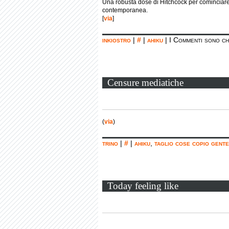
Una robusta dose di Hitchcock per cominciare 
contemporanea.
[
via
]
inkiostro
|
#
|
ahiku
|
I Commenti sono ch
Censure mediatiche
(
via
)
trino
|
#
|
ahiku
,
taglio cose copio gente
Today feeling like