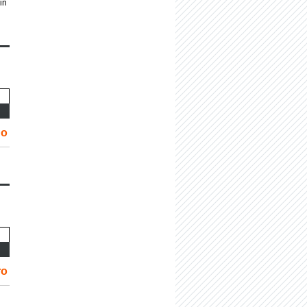
in
no
ro