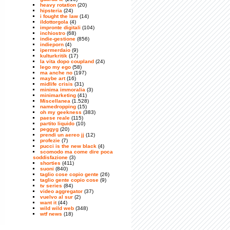
heavy rotation
(20)
hipsteria
(24)
i fought the law
(14)
ildottorgola
(4)
impronte digitali
(104)
inchiostro
(68)
indie-gestione
(856)
indieporn
(4)
ipermerdaio
(9)
kulturkritik
(17)
la vita dopo coupland
(24)
lego my ego
(58)
ma anche no
(197)
maybe art
(16)
midlife crisis
(31)
minima immoralia
(3)
minimarketing
(41)
Miscellanea
(1.528)
namedropping
(15)
oh my geekness
(383)
paese reale
(115)
partito liquido
(10)
peggyg
(20)
prendi un aereo jj
(12)
profezie
(7)
pucci is the new black
(4)
scomodo ma come dire poca
soddisfazione
(3)
shorties
(411)
suoni
(840)
taglio cose copio gente
(26)
taglio gente copio cose
(9)
tv series
(84)
video aggregator
(37)
vuelvo al sur
(2)
want it
(44)
wild wild web
(348)
wtf news
(18)