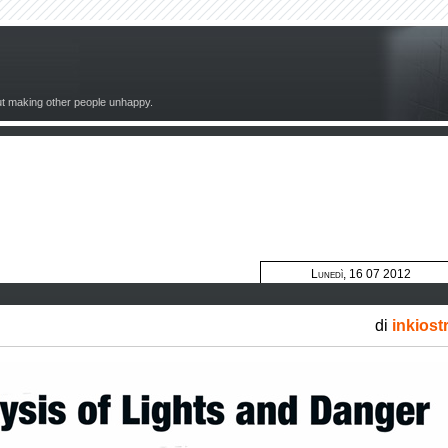
out making other people unhappy.
Lunedì, 16 07 2012
di
inkiost