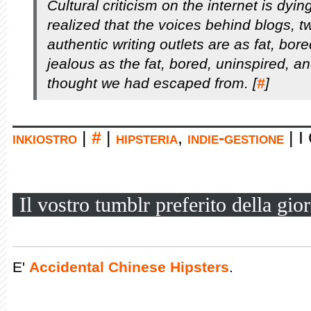
Cultural criticism on the internet is dyi
realized that the voices behind blogs, tw
authentic writing outlets are as fat, bor
jealous as the fat, bored, uninspired, a
thought we had escaped from. [
#
]
inkiostro
|
#
|
hipsteria
,
indie-gestione
|
I
Il vostro tumblr preferito della gio
E'
Accidental Chinese Hipsters
.