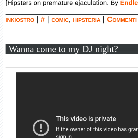
[Hipsters on premature ejaculation. By
Endle
inkiostro
|
#
|
comic
,
hipsteria
|
Commenti 
Wanna come to my DJ night?