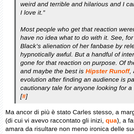
weird and terrible and hilarious and I ca
I love it.”
Most people who get that reaction weren’
have no idea what to do with it. See, f
Black’s alienation of her fanbase by re
hypnotically awful. But a handful of int
gone for that reaction on purpose. Of t
and maybe the best is
Hipster Runoff
,
evolution after finding an audience is pa
cautionary tale for anyone looking for a 
[
#
]
Ma ancor di più è stato Carles stesso, a ma
(di cui vi avevo raccontato gli inizi,
qua
), a f
amara da risultare non meno ironica delle sue 