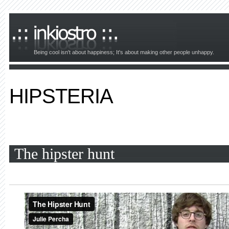
Being cool isn't about happiness; It's about making other people unhappy.
HIPSTERIA
The hipster hunt