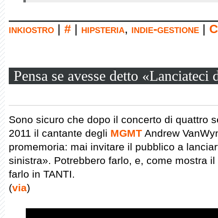
inkiostro
|
#
|
hipsteria
,
indie-gestione
|
C
Pensa se avesse detto «Lanciateci d
Sono sicuro che dopo il concerto di quattro s
2011 il cantante degli
MGMT
Andrew VanWyng
promemoria: mai invitare il pubblico a lanciar
sinistra». Potrebbero farlo, e, come mostra i
farlo in TANTI.
(
via
)