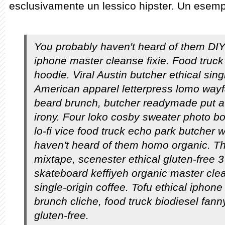
esclusivamente un lessico hipster. Un esemp
You probably haven't heard of them DI
iphone master cleanse fixie. Food truc
hoodie. Viral Austin butcher ethical sing
American apparel letterpress lomo wayf
beard brunch, butcher readymade put a 
irony. Four loko cosby sweater photo boo
lo-fi vice food truck echo park butcher 
haven't heard of them homo organic. Th
mixtape, scenester ethical gluten-free 3
skateboard keffiyeh organic master cle
single-origin coffee. Tofu ethical iphon
brunch cliche, food truck biodiesel fann
gluten-free.