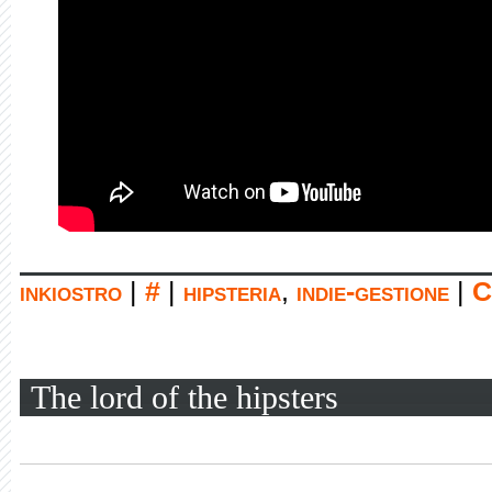
inkiostro
|
#
|
hipsteria
,
indie-gestione
|
C
The lord of the hipsters