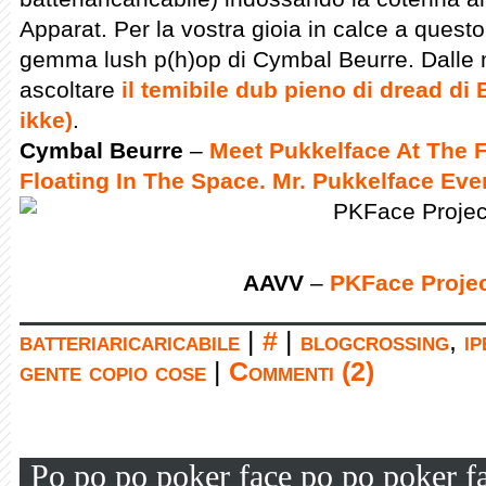
Apparat. Per la vostra gioia in calce a questo
gemma lush p(h)op di Cymbal Beurre. Dalle m
ascoltare
il temibile dub pieno di dread di
ikke)
.
Cymbal Beurre
–
Meet Pukkelface At The Fe
Floating In The Space. Mr. Pukkelface Ev
AAVV
–
PKFace Proje
batteriaricaricabile
|
#
|
blogcrossing
,
i
gente copio cose
|
Commenti (2)
Po po po poker face po po poker f