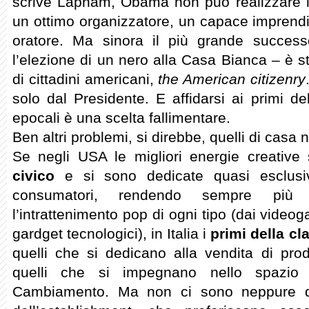
scrive Lapham, Obama non può realizzare 
un ottimo organizzatore, un capace imprendit
oratore. Ma sinora il più grande succes
l’elezione di un nero alla Casa Bianca – è s
di cittadini americani,
the American citizenry
solo dal Presidente. E affidarsi ai primi d
epocali è una scelta fallimentare.
Ben altri problemi, si direbbe, quelli di casa 
Se negli USA le migliori energie creative 
civico
e si sono dedicate quasi esclusi
consumatori, rendendo sempre più so
l’intrattenimento pop di ogni tipo (dai videog
gardget tecnologici), in Italia i
primi della cl
quelli che si dedicano alla vendita di prodo
quelli che si impegnano nello spazio po
Cambiamento. Ma non ci sono neppure que