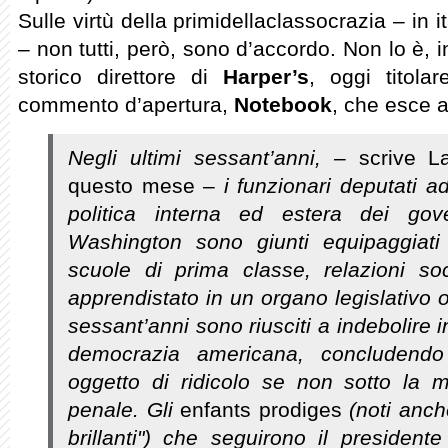
Sulle virtù della primidellaclassocrazia – in
– non tutti, però, sono d’accordo. Non lo è, i
storico direttore di
Harper’s
, oggi titolar
commento d’apertura,
Notebook
, che esce a
Negli ultimi sessant’anni, –
scrive 
questo mese –
i funzionari deputati ad
politica interna ed estera dei gov
Washington sono giunti equipaggiati 
scuole di prima classe, relazioni soci
apprendistato in un organo legislativo o
sessant’anni sono riusciti a indebolire 
democrazia americana, concludend
oggetto di ridicolo se non sotto la 
penale. Gli
enfants prodiges
(noti anche
brillanti") che seguirono il president