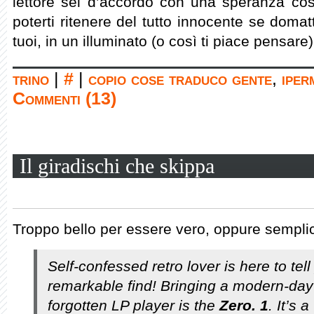
lettore sei d’accordo con una speranza co
poterti ritenere del tutto innocente se domatt
tuoi, in un illuminato (o così ti piace pensar
trino
|
#
|
copio cose traduco gente
,
iper
Commenti (13)
Il giradischi che skippa
Troppo bello per essere vero, oppure semplic
Self-confessed retro lover is here to tel
remarkable find! Bringing a modern-day
forgotten LP player is the
Zero. 1
. It’s 