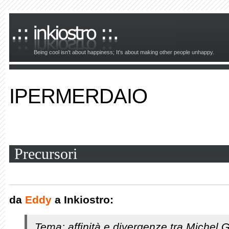
Being cool isn't about happiness; It's about making other people unhappy.
IPERMERDAIO
Precursori
da
Eddy
a Inkiostro:
Tema: affinità e divergenze tra Michel 