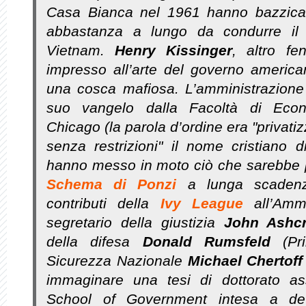
Casa Bianca nel 1961 hanno bazzicat
abbastanza a lungo da condurre il
Vietnam.
Henry Kissinger
, altro f
impresso all’arte del governo america
una cosca mafiosa. L’amministrazion
suo vangelo dalla Facoltà di Econo
Chicago (la parola d’ordine era "privati
senza restrizioni" il nome cristiano 
hanno messo in moto ciò che sarebbe p
Schema di Ponzi
a lunga scadenz
contributi della
Ivy League
all’Amm
segretario della giustizia
John Ashcr
della difesa
Donald Rumsfeld
(Pri
Sicurezza Nazionale
Michael Chertoff
immaginare una tesi di dottorato a
School of Government intesa a det