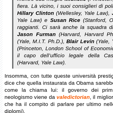
fiera. Là vicino, i suoi consiglieri di pol
Hillary Clinton
(Wellesley, Yale Law),
Yale Law) e
Susan Rice
(Stanford, O
raggianti. Ci sarà anche la squadra di 
Jason Furman
(Harvard, Harvard Ph
(Yale, M.I.T. Ph.D.),
Blair Levin
(Yale, 
(Princeton, London School of Economic
il capo dell’ufficio legale della 
(Harvard, Yale Law).
Insomma, con tutte queste università prestig
dice che quella instaurata da Obama sarebbe
come la chiama lui: il governo dei primi
neologismo viene da
valedictorian
, il migli
che ha il compito di parlare per ultimo nel
diplomi).