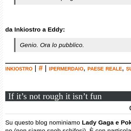
da Inkiostro a Eddy:
Genio. Ora lo pubblico.
inkiostro
|
#
|
ipermerdaio
,
paese reale
,
s
If it’s not rough it isn’t fun
Su questo blog nominiamo
Lady Gaga e Po
no (non siamo snob schifosi). È con particola