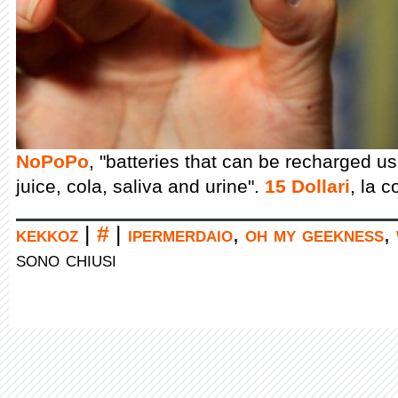
NoPoPo
, "batteries that can be recharged us
juice, cola, saliva and urine".
15 Dollari
, la c
kekkoz
|
#
|
ipermerdaio
,
oh my geekness
,
sono chiusi