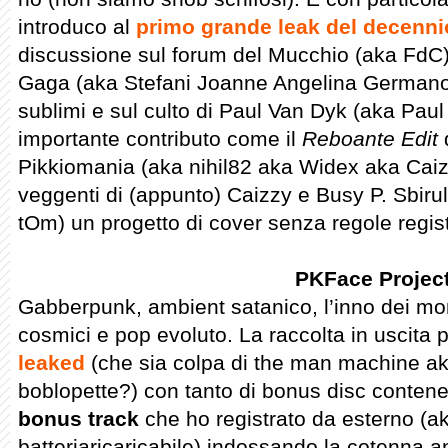
introduco al
primo grande leak del decenni
discussione sul forum del Mucchio (aka FdC
Gaga (aka Stefani Joanne Angelina Germanott
sublimi e sul culto di Paul Van Dyk (aka Paul
importante contributo come il
Reboante Edit
Pikkiomania (aka nihil82 aka Widex aka Caizz
veggenti di (appunto) Caizzy e Busy P. Sbir
tOm) un progetto di cover senza regole regis
PKFace Projec
Gabberpunk, ambient satanico, l’inno dei mon
cosmici e pop evoluto. La raccolta in uscita 
leaked
(che sia colpa di the man machine aka
boblopette?) con tanto di bonus disc contenen
bonus track
che ho registrato da esterno (a
batteriaricaricabile) indossando la cotenna a