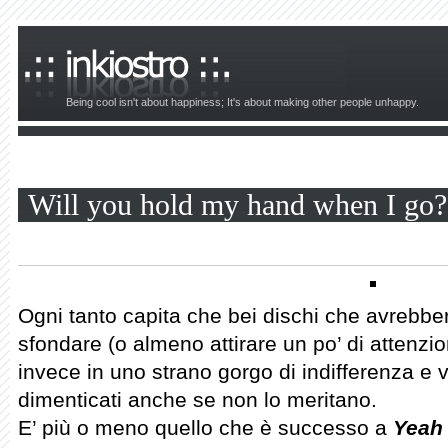
Being cool isn't about happiness; It's about making other people unhappy.
Will you hold my hand when I go?
Ogni tanto capita che bei dischi che avrebbero
sfondare (o almeno attirare un po’ di attenz
invece in uno strano gorgo di indifferenza 
dimenticati anche se non lo meritano.
E’ più o meno quello che è successo a
Yeah