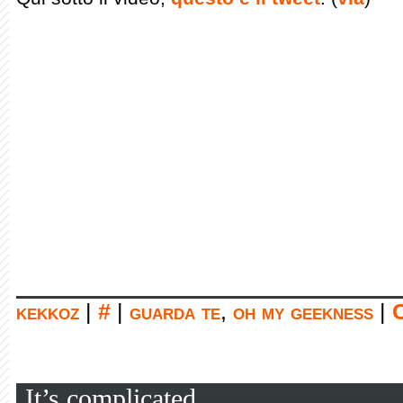
kekkoz
|
#
|
guarda te
,
oh my geekness
|
C
It’s complicated