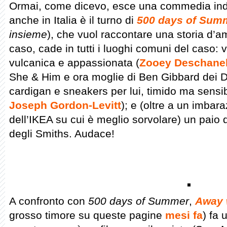
Ormai, come dicevo, esce una commedia indi
anche in Italia è il turno di
500 days of Sum
insieme
), che vuol raccontare una storia d’a
caso, cade in tutti i luoghi comuni del caso: ve
vulcanica e appassionata (
Zooey Deschane
She & Him e ora moglie di Ben Gibbard dei 
cardigan e sneakers per lui, timido ma sensib
Joseph Gordon-Levitt
); e (oltre a un imba
dell’IKEA su cui è meglio sorvolare) un paio 
degli Smiths. Audace!
A confronto con
500 days of Summer
,
Away 
grosso timore su queste pagine
mesi fa
) fa 