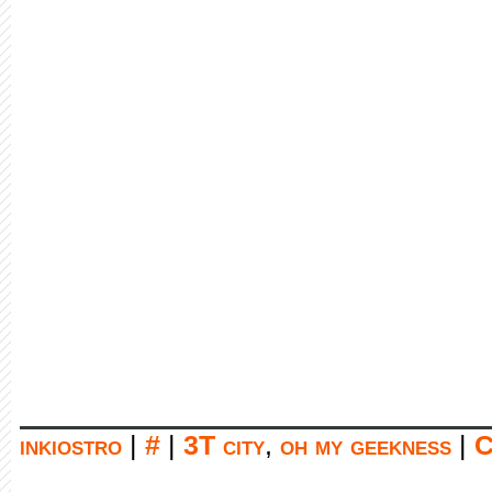
inkiostro
|
#
|
3T city
,
oh my geekness
|
C