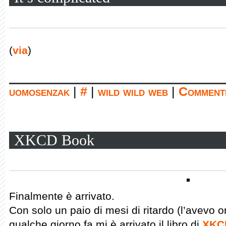
(
via
)
uomosenzak
|
#
|
wild wild web
|
Commenti
XKCD Book
Finalmente è arrivato.
Con solo un paio di mesi di ritardo (l’avevo 
qualche giorno fa mi è arrivato il libro di
XKC