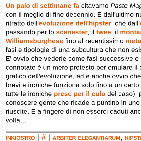
Un paio di settimane fa
citavamo
Paste Ma
con il meglio di fine decennio. E dall'ultimo
ritratto dell'
evoluzione dell'hipster
, che dall'
passando per lo
scenester
, il
twee
, il
monta
Williamsburghese
fino al recentissimo
meta
fasi e tipologie di una subcultura che non e
E' ovvio che vederle come fasi successive e
connotate è un mero pretesto per emulare il 
grafico dell'evoluzione, ed è anche ovvio che 
brevi e ironiche funziona solo fino a un certo 
tutte le ironiche
prese per il culo
del caso); 
conoscere gente che ricade a puntino in uno st
riuscite. E a fingere di non esserci caduti a
volta…
inkiostro
|
#
|
arbiter elegantiarum
,
hipst