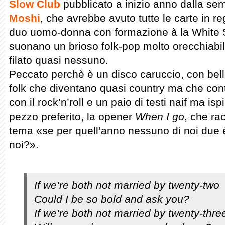
Slow Club
pubblicato a inizio anno dalla se
Moshi
, che avrebbe avuto tutte le carte in r
duo uomo-donna con formazione à la White St
suonano un brioso folk-pop molto orecchiabil
filato quasi nessuno.
Peccato perchè è un disco caruccio, con belle
folk che diventano quasi country ma che co
con il rock’n’roll e un paio di testi naif ma is
pezzo preferito, la opener
When I go
, che ra
tema «se per quell’anno nessuno di noi due 
noi?».
If we’re both not married by twenty-two
Could I be so bold and ask you?
If we’re both not married by twenty-thre