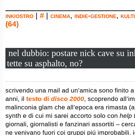
inkiostro
|
#
|
cinema
,
indie-gestione
,
kult
(64)
nel dubbio: postare nick cave su i
tette su asphalto, no?
scrivendo una mail ad un’amica sono finito a 
anni, il
testo di
disco 2000
, scoprendo all’im
malinconia glam che all’epoca era rimasta (a
synth e di cui mi sarei accorto solo con
help 
giornali, giornalisti e fanzinari assortiti – ce
ne venivano fuori coi gruppi piú improbabili. i