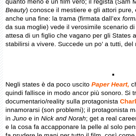
quanto meno è un film vero; il regista (Sam 
Beauty
) conosce il mestiere e gli attori pure,
anche una fine: la trama (firmata dall’ex
form
da sua moglie) vede il verosimile scenario di
attesa di un figlio che vagano per gli States al
stabilirsi a vivere. Succede un po’ a tutti, del 
Negli states è da poco uscito
Paper Heart,
ch
quindi fallisce in modo ancor più sonoro. Si tr
documentario/reality sulla protagonista
Charl
innamorarsi (son problemi); il protagonista 
in
Juno
e in
Nick and Norah
; get a real caree
e la cosa fa accapponare la pelle al solo pen
fa prudere le mani per tutto il film, così come