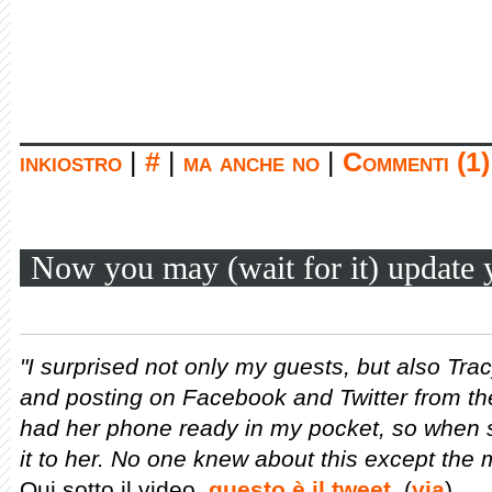
inkiostro
|
#
|
ma anche no
|
Commenti (1)
Now you may (wait for it) update y
"
I surprised not only my guests, but also Tra
and posting on Facebook and Twitter from the
had her phone ready in my pocket, so when s
it to her. No one knew about this except the m
Qui sotto il video,
questo è il tweet
. (
via
)