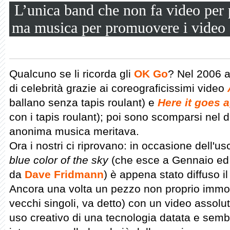
L’unica band che non fa video per
ma musica per promuovere i video
Qualcuno se li ricorda gli
OK Go
? Nel 2006 a
di celebrità grazie ai coreograficissimi video
ballano senza tapis roulant) e
Here it goes 
con i tapis roulant); poi sono scomparsi nel d
anonima musica meritava.
Ora i nostri ci riprovano: in occasione dell'u
blue color of the sky
(che esce a Gennaio ed
da
Dave Fridmann
) è appena stato diffuso i
Ancora una volta un pezzo non proprio immor
vecchi singoli, va detto) con un video assolu
uso creativo di una tecnologia datata e semb