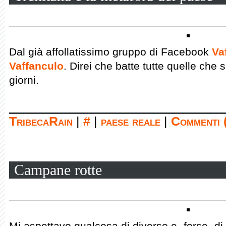
Dal già affollatissimo gruppo di Facebook
Va
Vaffanculo
. Direi che batte tutte quelle che s
giorni.
TribecaRain
|
#
|
paese reale
|
Commenti 
Campane rotte
Mi aspettavo qualcosa di diverso e -forse- di