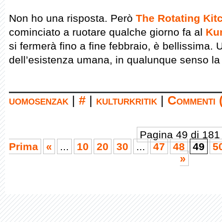
Non ho una risposta. Però
The Rotating Kit
cominciato a ruotare qualche giorno fa al
Kun
si fermerà fino a fine febbraio, è bellissima.
dell’esistenza umana, in qualunque senso la 
uomosenzak
|
#
|
kulturkritik
|
Commenti 
Pagina 49 di 181
Prima
«
...
10
20
30
...
47
48
49
5
»