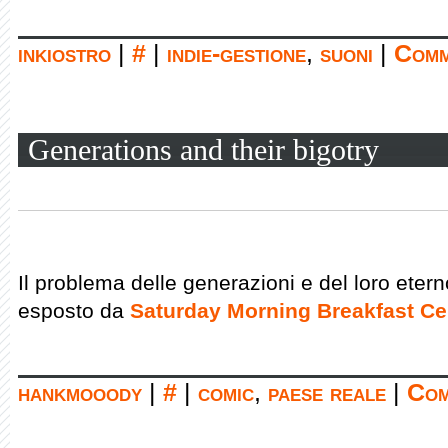
inkiostro
|
#
|
indie-gestione
,
suoni
|
Comm
Generations and their bigotry
Il problema delle generazioni e del loro eter
esposto da
Saturday Morning Breakfast Ce
hankmooody
|
#
|
comic
,
paese reale
|
Com