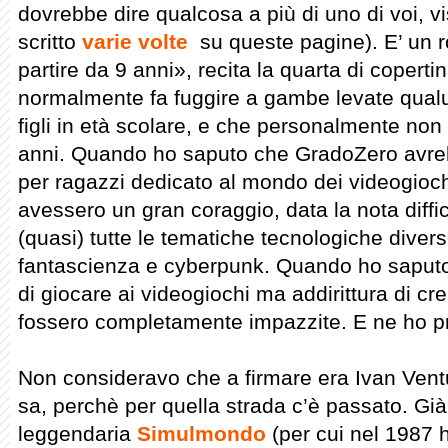
dovrebbe dire qualcosa a più di uno di voi, 
scritto
varie volte
su queste pagine). E’ un 
partire da 9 anni», recita la quarta di copert
normalmente fa fuggire a gambe levate qual
figli in età scolare, e che personalmente no
anni. Quando ho saputo che GradoZero avre
per ragazzi dedicato al mondo dei videogioc
avessero un gran coraggio, data la nota diffico
(quasi) tutte le tematiche tecnologiche diverse
fantascienza e cyberpunk. Quando ho saputo 
di giocare ai videogiochi ma addirittura di c
fossero completamente impazzite. E ne ho p
Non consideravo che a firmare era Ivan Ventu
sa, perchè per quella strada c’è passato. Già
leggendaria
Simulmondo
(per cui nel 1987 