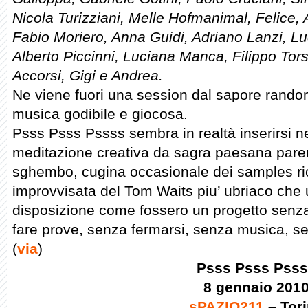
Nicola Turizziani, Melle Hofmanimal, Felice,
Fabio Moriero, Anna Guidi, Adriano Lanzi, Lu
Alberto Piccinni, Luciana Manca, Filippo Tor
Accorsi, Gigi e Andrea.
Ne viene fuori una session dal sapore rando
musica godibile e giocosa.
Psss Psss Pssss sembra in realtà inserirsi nel
meditazione creativa da sagra paesana paren
sghembo, cugina occasionale dei samples rico
improvvisata del Tom Waits piu’ ubriaco che ut
disposizione come fossero un progetto senza
fare prove, senza fermarsi, senza musica, s
(
via
)
Psss Psss Pss
8 gennaio 201
sPAZIO211
– Tor