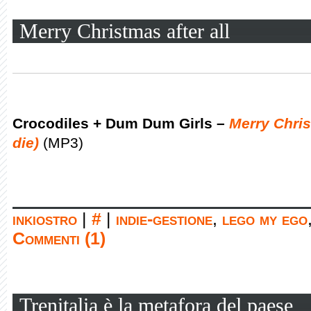
Merry Christmas after all
Crocodiles + Dum Dum Girls –
Merry Chris
die)
(MP3)
inkiostro
|
#
|
indie-gestione
,
lego my ego
Commenti (1)
Trenitalia è la metafora del paese