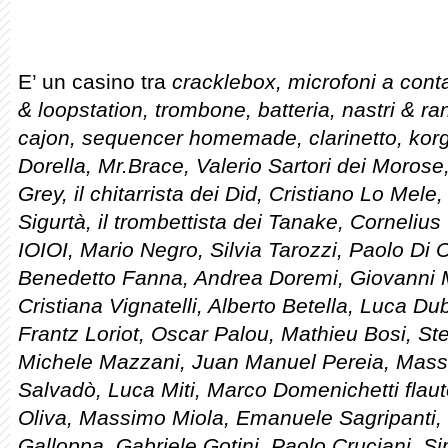
E’ un casino tra
cracklebox, microfoni a conta
& loopstation, trombone, batteria, nastri & ran
cajon, sequencer homemade, clarinetto, kor
Dorella, Mr.Brace, Valerio Sartori dei Morose
Grey, il chitarrista dei Did, Cristiano Lo Mel
Sigurtà, il trombettista dei Tanake, Cornelius
IOIOI, Mario Negro, Silvia Tarozzi, Paolo Di 
Benedetto Fanna, Andrea Doremi, Giovanni M
Cristiana Vignatelli, Alberto Betella, Luca Du
Frantz Loriot, Oscar Palou, Mathieu Bosi, St
Michele Mazzani, Juan Manuel Pereia, Mas
Salvadò, Luca Miti, Marco Domenichetti flauto
Oliva, Massimo Miola, Emanuele Sagripanti,
Galloppa, Gabriele Gotini, Paolo Cruciani, S