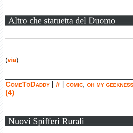
Altro che statuetta del Duomo
(
via
)
ComeToDaddy
|
#
|
comic
,
oh my geeknes
(4)
Nuovi Spifferi Rurali