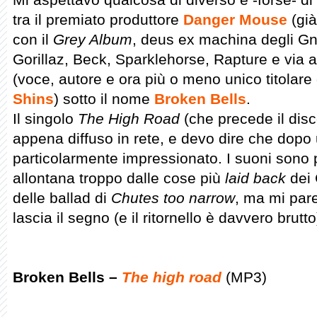
tra il premiato produttore
Danger Mouse
(già
con il
Grey Album
, deus ex machina degli Gn
Gorillaz, Beck, Sparklehorse, Rapture e via 
(voce, autore e ora più o meno unico titolare
Shins
) sotto il nome
Broken Bells
.
Il singolo
The High Road
(che precede il disc
appena diffuso in rete, e devo dire che dopo 
particolarmente impressionato. I suoni sono pe
allontana troppo dalle cose più
laid back
dei 
delle ballad di
Chutes too narrow
, ma mi par
lascia il segno (e il ritornello è davvero brutt
Broken Bells –
The high road
(MP3)