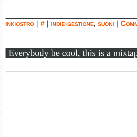
inkiostro
|
#
|
indie-gestione
,
suoni
|
Comm
Everybody be cool, this is a mixta