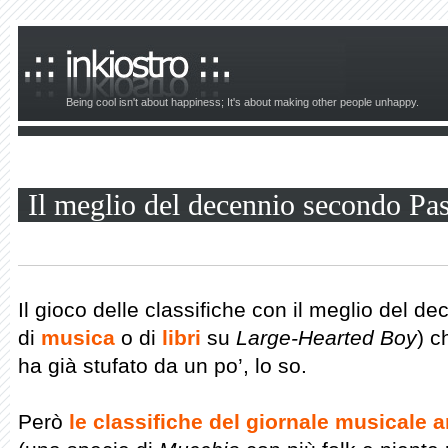
Being cool isn't about happiness; It's about making other people unhappy.
Il meglio del decennio secondo Pas
Il gioco delle classifiche con il meglio del de
di
musica
o di
libri
su
Large-Hearted Boy
) c
ha già stufato da un po’, lo so.
Però
le classifiche del giornale musicale