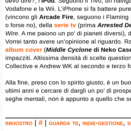
devo dire?, l’
iPod
. Seguono il Tivo, un naviga
Vodafone e la Wii. L’iPhone si fa battere pure
(vincono gli
Arcade Fire
, seguono i Flaming L
o forse no), della
serie tv
(prima
Arrested D
Wire
. A me paiono un po’ di pianeti diversi), 
Vorrei tanto avere un’opinione al riguardo. R
album cover
(
Middle Cyclone
di Neko Cas
impazziti. Altissima densità di scelte questio
Collective e Andrew WK al secondo e terzo fo
Alla fine, preso con lo spirito giusto, è un b
ultimi anni e cercare di dargli un po’ di prospe
seghe mentali, non è appunto a quello che se
inkiostro
|
#
|
guarda te
,
indie-gestione
,
s