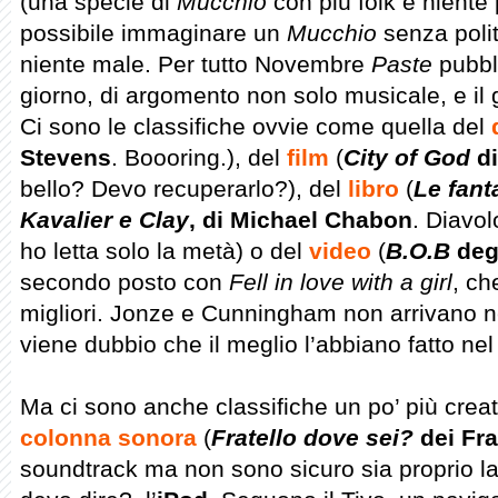
(una specie di
Mucchio
con più folk e niente
possibile immaginare un
Mucchio
senza polit
niente male. Per tutto Novembre
Paste
pubbli
giorno, di argomento non solo musicale, e i
Ci sono le classifiche ovvie come quella del
Stevens
. Boooring.), del
film
(
City of God
di
bello? Devo recuperarlo?), del
libro
(
Le fant
Kavalier e Clay
, di Michael Chabon
. Diavo
ho letta solo la metà) o del
video
(
B.O.B
deg
secondo posto con
Fell in love with a girl
, ch
migliori. Jonze e Cunningham non arrivano n
viene dubbio che il meglio l’abbiano fatto ne
Ma ci sono anche classifiche un po’ più creat
colonna sonora
(
Fratello dove sei?
dei Fra
soundtrack ma non sono sicuro sia proprio la