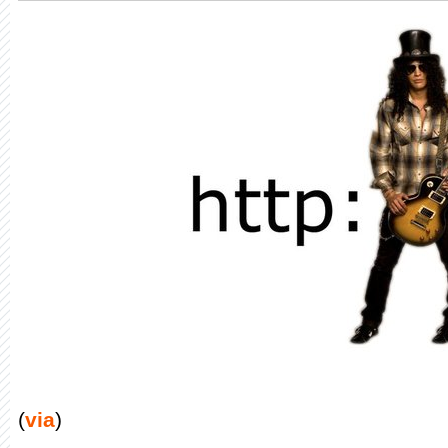
(
via
)