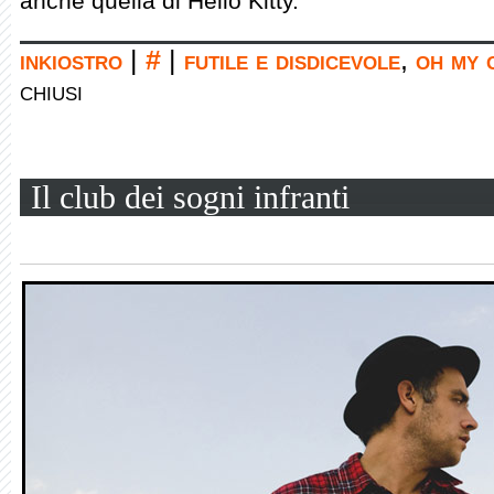
anche quella di Hello Kitty.
inkiostro
|
#
|
futile e disdicevole
,
oh my 
chiusi
Il club dei sogni infranti