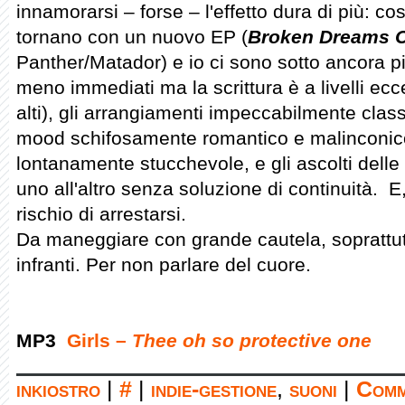
innamorarsi – forse – l'effetto dura di più: così
tornano con un nuovo EP (
Broken Dreams 
Panther/Matador) e io ci sono sotto ancora pi
meno immediati ma la scrittura è a livelli ecc
alti), gli arrangiamenti impeccabilmente class
mood schifosamente romantico e malinconic
lontanamente stucchevole, e gli ascolti dell
uno all'altro senza soluzione di continuità. 
rischio di arrestarsi.
Da maneggiare con grande cautela, soprattutto
infranti. Per non parlare del cuore.
MP3
Girls –
Thee oh so protective one
inkiostro
|
#
|
indie-gestione
,
suoni
|
Comm