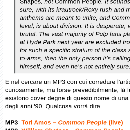
Shapes
, not
Common People
. It sound
sure, with its krautrock/Roxy rush and m
anthems are meant to unite, and Comm
level, is about division. It is desperate, 
brutal. The vast majority of Pulp fans pl
at Hyde Park next year are excluded f
for such a specific stratum of the class sy
to-arms, then the only person it’s callin
himself, and even he’s not entirely sure.
E nel cercare un MP3 con cui corredare l'art
curiosamente, ma forse prevedibilmente, là f
esistono cover degne di questo nome di una 
degli anni '90. Qualcosa vorrà dire.
MP3
Tori Amos –
Common People
(live)