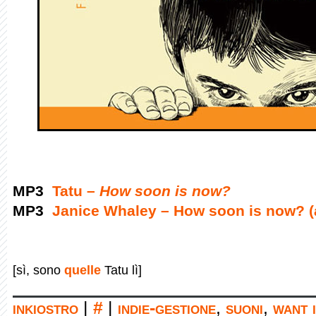
MP3
Tatu –
How soon is now?
MP3
Janice Whaley – How soon is now? (
[sì, sono
quelle
Tatu lì]
inkiostro
|
#
|
indie-gestione
,
suoni
,
want i