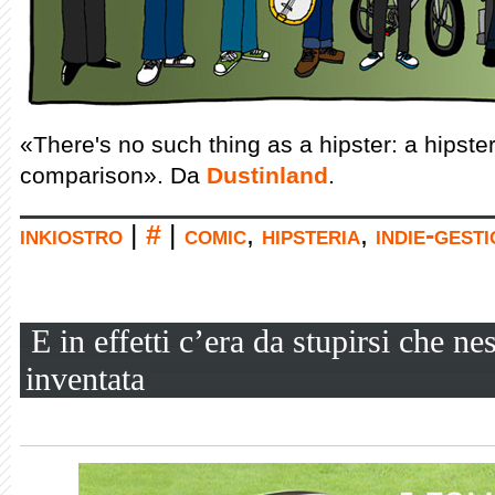
«There's no such thing as a hipster: a hipster
comparison». Da
Dustinland
.
inkiostro
|
#
|
comic
,
hipsteria
,
indie-gest
E in effetti c’era da stupirsi che n
inventata