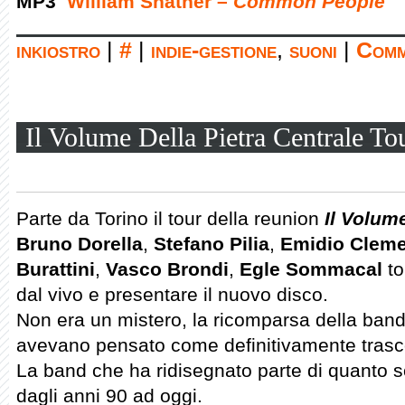
MP3
William Shatner –
Common People
inkiostro
|
#
|
indie-gestione
,
suoni
|
Comm
Il Volume Della Pietra Centrale To
Parte da Torino il tour della reunion
Il Volum
Bruno Dorella
,
Stefano Pilia
,
Emidio Cleme
Burattini
,
Vasco Brondi
,
Egle Sommacal
to
dal vivo e presentare il nuovo disco.
Non era un mistero, la ricomparsa della band, 
avevano pensato come definitivamente trasc
La band che ha ridisegnato parte di quanto scr
dagli anni 90 ad oggi.