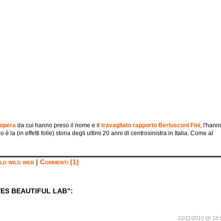
opera
da cui hanno preso il nome e il
travagliato rapporto Berlusconi Fini
, l'hann
è la (in effetti folle) storia degli ultimi 20 anni di centrosinistra in Italia. Come al
ild wild web
|
Commenti (1)
ES BEAUTIFUL LAB”:
22/11/2010 @ 18: