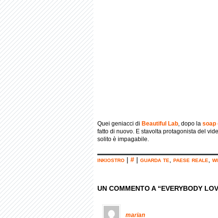
Quei geniacci di
Beautiful Lab
, dopo la
soap 
fatto di nuovo. E stavolta protagonista del video 
solito è impagabile.
inkiostro
|
#
|
guarda te
,
paese reale
,
w
UN COMMENTO A “EVERYBODY LOV
marian