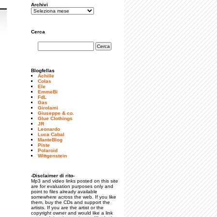
Archivi
Cerca
Blogfellas
Achille
Colas
Ele
EmmeBi
FdL
Gas
Girolami
Giuseppe & co.
Glue Clothings
JR
Leonardo
Luca Cabal
ManteBlog
Piste
Polaroid
Wittgenstein
-Disclaimer di rito-
Mp3 and video links posted on this site
are for evaluation purposes only and
point to files already available
somewhere across the web. If you like
them, buy the CDs and support the
artists. If you are the artist or the
copyright owner and would like a link