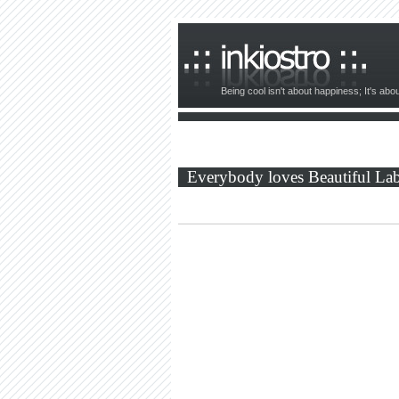
Being cool isn't about happiness; It's ab
Everybody loves Beautiful La