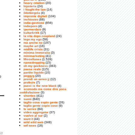
heavy rotation
(20)
hipsteria
(24)
i fought the law
(14)
ildottorgola
(4)
impronte digitali
(104)
inchiostro
(68)
indie-gestione
(856)
indieporn
(4)
ipermerdaio
(9)
kulturkritik
(17)
la vita dopo coupland
(24)
lego my ego
(58)
ma anche no
(197)
maybe art
(16)
midlife crisis
(31)
minima immoralia
(3)
minimarketing
(41)
Miscellanea
(1.528)
namedropping
(15)
oh my geekness
(383)
paese reale
(115)
partito liquido
(10)
peggyg
(20)
o
prendi un aereo jj
(12)
profezie
(7)
pucci is the new black
(4)
scomodo ma come dire poca
soddisfazione
(3)
shorties
(411)
suoni
(840)
taglio cose copio gente
(26)
taglio gente copio cose
(9)
tv series
(84)
video aggregator
(37)
vuelvo al sur
(2)
want it
(44)
wild wild web
(348)
wtf news
(18)
58