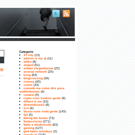
Categorie
3T city
(13)
adorno is my dj
(11)
ahiku
(9)
ahipod
(51)
arbiter elegantiarum
(25)
ro
asocial network
(20)
b-log
(63)
blogcrossing
(36)
cinema
(45)
comic
(33)
comodo ma come dire poca
soddisfazione
(4)
contest
(5)
copio cose traduco gente
(9)
dilbert is me
(10)
diskoinkiostro
(9)
eco
(4)
faccio cose vedo gente
(145)
fail
(5)
faking the books
(73)
fantascienza
(271)
futile e disdicevole
(83)
gaming
(127)
god hates mondays
(2)
guarda te
(216)