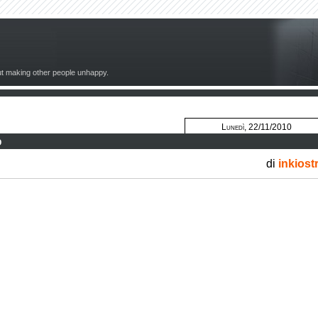
out making other people unhappy.
Lunedì, 22/11/2010
b
di
inkiost