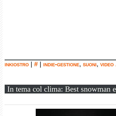
inkiostro
|
#
|
indie-gestione
,
suoni
,
video
In tema col clima: Best snowman e