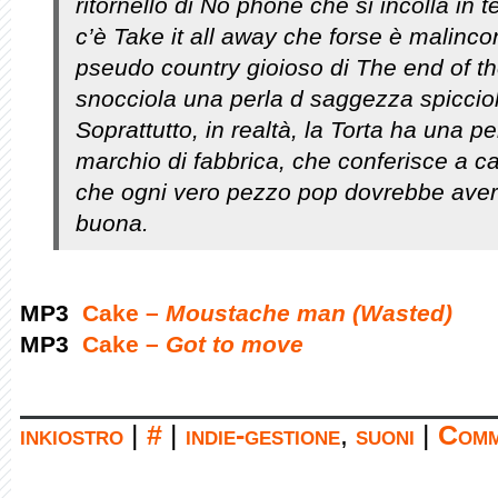
ritornello di
No phone
che si incolla in t
c’è
Take it all away
che forse è malincon
pseudo country gioioso di
The end of t
snocciola una perla d saggezza spiccio
Soprattutto, in realtà, la Torta ha una 
marchio di fabbrica, che conferisce a ca
che ogni vero pezzo pop dovrebbe avere:
buona.
MP3
Cake –
Moustache man (Wasted)
MP3
Cake –
Got to move
inkiostro
|
#
|
indie-gestione
,
suoni
|
Comm