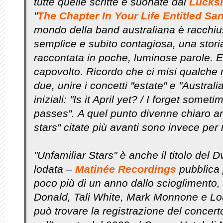
tutte quelle scritte e suonate dai
Lucks
"
The Chapter In Your Life Entitled Sa
mondo della band australiana è racchiu
semplice e subito contagiosa, una stori
raccontata in poche, luminose parole. E
capovolto. Ricordo che ci misi qualche 
due, unire i concetti "estate" e "Australi
iniziali: "Is it April yet? / I forget so
passes". A quel punto divenne chiaro an
stars" citate più avanti sono invece per n
"Unfamiliar Stars" è anche il titolo del 
lodata –
Matinée Recordings
pubblica 
poco più di un anno dallo scioglimento, 
Donald, Tali White, Mark Monnone e Lou
può trovare la registrazione del concert