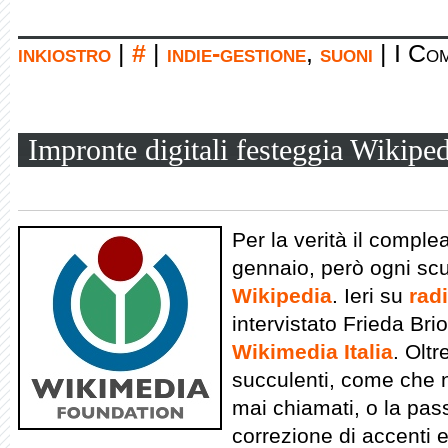
inkiostro
|
#
|
indie-gestione
,
suoni
|
I Com
Impronte digitali festeggia Wikiped
Per la verità il comple
gennaio, però ogni sc
Wikipedia
. Ieri su
radi
intervistato Frieda Bri
Wikimedia Italia
. Oltr
succulenti, come che 
mai chiamati, o la pas
correzione di accenti e