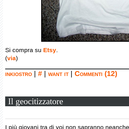
Si compra su
Etsy
.
(
via
)
inkiostro
|
#
|
want it
|
Commenti (12)
Il geocitizzatore
I più giovani tra di voi non sapranno neanche 