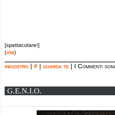
[spettacolare!]
(
via
)
inkiostro
|
#
|
guarda te
|
I Commenti sono
G.E.N.I.O.