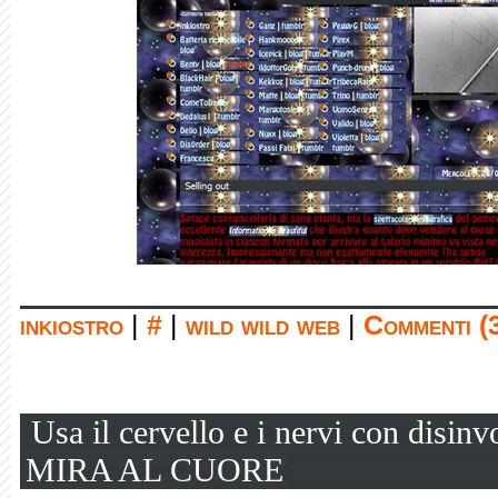
inkiostro
|
#
|
wild wild web
|
Commenti (
Usa il cervello e i nervi con disinv
MIRA AL CUORE