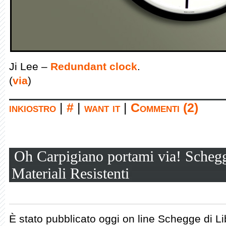
Ji Lee –
Redundant clock
.
(
via
)
inkiostro
|
#
|
want it
|
Commenti (2)
Oh Carpigiano portami via! Schegg
Materiali Resistenti
È stato pubblicato oggi on line Schegge di Li