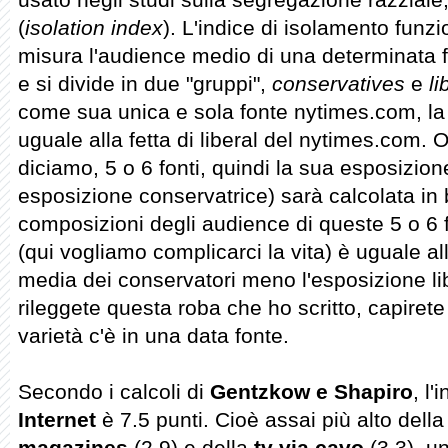
(
isolation index
). L'indice di isolamento funz
misura l'audience medio di una determinata 
e si divide in due "gruppi",
conservatives
e
li
come sua unica e sola fonte nytimes.com, la 
uguale alla fetta di liberal del nytimes.com.
diciamo, 5 o 6 fonti, quindi la sua esposizione
esposizione conservatrice) sarà calcolata in 
composizioni degli audience di queste 5 o 6 f
(qui vogliamo complicarci la vita) è uguale a
media dei conservatori meno l'esposizione lib
rileggete questa roba che ho scritto, capirete
varietà c'è in una data fonte.
Secondo i calcoli di
Gentzkow e Shapiro
, l'
Internet
è 7.5 punti. Cioè assai più alto dell
magazines
(2.9) e della
tv via cavo
(3.3), un