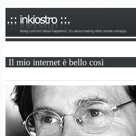
Being cool isn't about happiness; It's about making other people unhappy.
Il mio internet è bello così