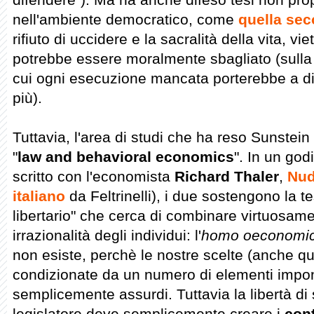
nell'ambiente democratico, come
quella sec
rifiuto di uccidere e la sacralità della vita, vie
potrebbe essere moralmente sbagliato (sulla 
cui ogni esecuzione mancata porterebbe a dici
più).
Tuttavia, l'area di studi che ha reso Sunstein
"
law and behavioral economics
". In un god
scritto con l'economista
Richard Thaler
,
Nu
italiano
da Feltrinelli), i due sostengono la t
libertario" che cerca di combinare virtuosam
irrazionalità degli individui: l'
homo oeconomi
non esiste, perchè le nostre scelte (anche qu
condizionate da un numero di elementi impon
semplicemente assurdi. Tuttavia la libertà di
legislatore deve semplicemente creare i
cont