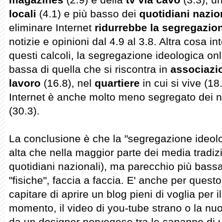
locali
(4.1) e più basso dei
quotidiani nazio
eliminare Internet
ridurrebbe la segregazio
notizie e opinioni dal 4.9 al 3.8. Altra cosa 
questi calcoli, la segregazione ideologica o
bassa di quella che si riscontra in
associazio
lavoro
(16.8), nel
quartiere
in cui si vive (18
Internet è anche molto meno segregato dei 
(30.3).
La conclusione è che la "segregazione ideolo
alta che nella maggior parte dei media tradiz
quotidiani nazionali), ma parecchio più bassa
"fisiche", faccia a faccia. E' anche per ques
capitare di aprire un blog pieni di voglia per 
momento, il video di you-tube strano o la nuo
da un designer norvegese tra le capanne di un