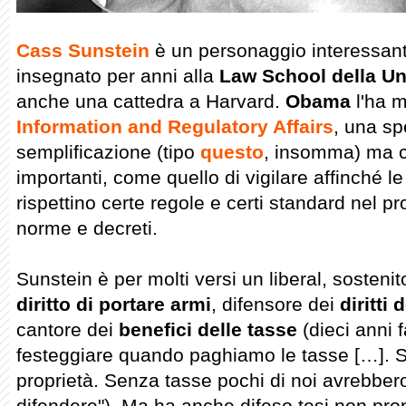
Cass Sunstein
è un personaggio interessante.
insegnato per anni alla
Law School della Un
anche una cattedra a Harvard.
Obama
l'ha 
Information and Regulatory Affairs
, una spe
semplificazione (tipo
questo
, insomma) ma c
importanti, come quello di vigilare affinché l
rispettino certe regole e certi standard nel p
norme e decreti.
Sunstein è per molti versi un liberal, sostenito
diritto di portare armi
, difensore dei
diritti 
cantore dei
benefici delle tasse
(dieci anni 
festeggiare quando paghiamo le tasse […]. 
proprietà. Senza tasse pochi di noi avrebber
difendere"). Ma ha anche difeso tesi non pro