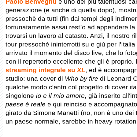
Paolo Benvegnù
è uno dei più talentuosi ca
generazione (e anche di quella dopo), mostr
pressochè da tutti (fin dai tempi degli indim
fortunatamente assai restìo ad appendere la 
trovarsi un lavoro al catasto. Anzi, il nostro r
tour pressochè ininterrotti su e giù per l'Italia
arrivato il momento del disco live, che lo fot
con il repertorio eccellente che gli è proprio. 
streaming integrale su
XL
, ed è accompagna
studio: una cover di
Who by fire
di Leonard 
qualche modo c'entri col progetto di cover it
singolone
Io e il mio amore
, già inserito all'
paese è reale
e qui reinciso e accompagnat
girato da Simone Manetti (no, non è uno dei 
un paese normale, sarebbe in heavy rotation s