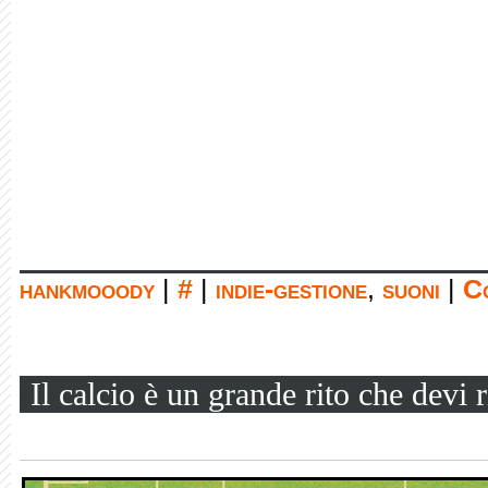
hankmooody
|
#
|
indie-gestione
,
suoni
|
Co
Il calcio è un grande rito che devi r