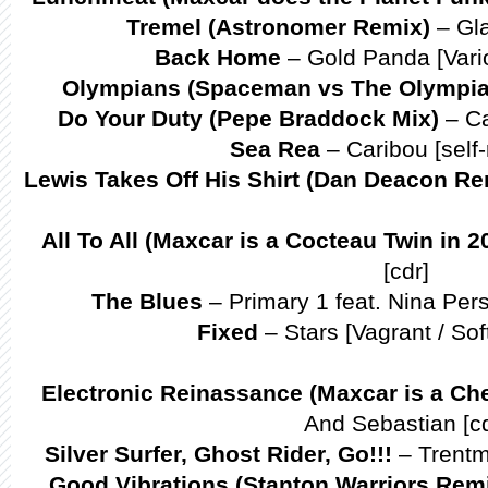
Tremel (Astronomer Remix)
– Gla
Back Home
– Gold Panda [Vari
Olympians (Spaceman vs The Olympia
Do Your Duty (Pepe Braddock Mix)
– Ca
Sea Rea
– Caribou [self
Lewis Takes Off His Shirt (Dan Deacon Re
All To All (Maxcar is a Cocteau Twin in 2
[cdr]
The Blues
– Primary 1 feat. Nina Per
Fixed
– Stars [Vagrant / Sof
Electronic Reinassance (Maxcar is a Che
And Sebastian [cd
Silver Surfer, Ghost Rider, Go!!!
– Trentm
Good Vibrations (Stanton Warriors Rem