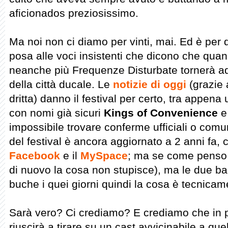
aficionados preziosissimo.
Ma noi non ci diamo per vinti, mai. Ed è per
posa alle voci insistenti che dicono che qu
neanche più Frequenze Disturbate tornerà ad a
della città ducale. Le
notizie di oggi
(grazie
dritta) danno il festival per certo, tra appena 
con nomi già sicuri
Kings of Convenience
impossibile trovare conferme ufficiali o comu
del festival è ancora aggiornato a 2 anni fa, 
Facebook
e il
MySpace
; ma se come penso 
di nuovo la cosa non stupisce), ma le due b
buche i quei giorni quindi la cosa è tecnicam
Sarà vero? Ci crediamo? E crediamo che in p
riuscirà a tirare su un cast avvicinabile a que