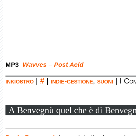
MP3
Wavves – Post Acid
inkiostro
|
#
|
indie-gestione
,
suoni
|
I Com
A Benvegnù quel che è di Benveg