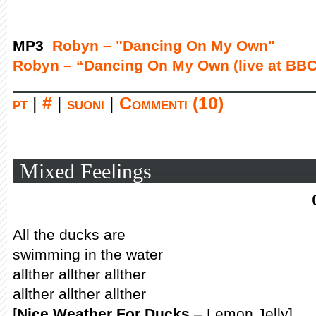
MP3
Robyn – "Dancing On My Own"
Robyn – “Dancing On My Own (live at BBC
pt
|
#
|
suoni
|
Commenti (10)
Mixed Feelings
All the ducks are
swimming in the water
allther allther allther
allther allther allther
[
Nice Weather For Ducks
– Lemon Jelly]