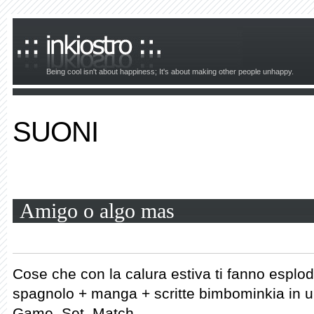
Being cool isn't about happiness; It's about making other people unhappy.
SUONI
Amigo o algo mas
Cose che con la calura estiva ti fanno esplode
spagnolo + manga + scritte bimbominkia in un
Game. Set. Match.