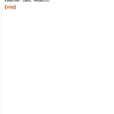
(
via
)