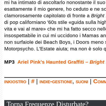
mi ha intimato di ascoltarlo nonostante il suo
esattamente il mio genere, ho ceduto e ne so
clamorosamente capitolato di fronte a
Bright 
di pop californiano '60s stile «guida sulla hi
vita e vai al mare» che mi ha fatto secco nel
insospettabile in cui mi uccidono i Mamas an
non surfaiole dei Beach Boys, i Doors meno 
Motorpsycho. L'Estate aiuta; ma non è solo q
MP3
Ariel Pink's Haunted Graffiti –
Bright 
inkiostro
|
#
|
indie-gestione
,
suoni
|
Comm
Torna Frequenze Disturbate?