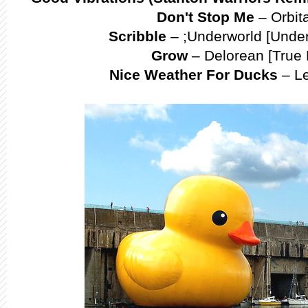
Don't Stop Me
– Orbit
Scribble
– ;Underworld [Under
Grow
– Delorean [True 
Nice Weather For Ducks
– Le