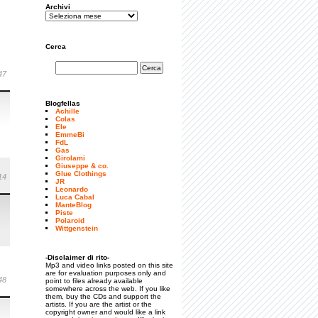
Archivi
Cerca
47
Blogfellas
Achille
Colas
Ele
EmmeBi
FdL
Gas
Girolami
Giuseppe & co.
Glue Clothings
14
JR
Leonardo
Luca Cabal
ManteBlog
Piste
Polaroid
Wittgenstein
-Disclaimer di rito-
Mp3 and video links posted on this site
are for evaluation purposes only and
48
point to files already available
somewhere across the web. If you like
them, buy the CDs and support the
artists. If you are the artist or the
copyright owner and would like a link