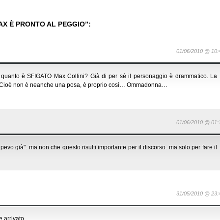
AX È PRONTO AL PEGGIO”:
01/06/2010 @ 10:
i quanto è SFIGATO Max Collini? Già di per sé il personaggio è drammatico. La
o. Cioè non è neanche una posa, è proprio così… Ommadonna…
01/06/2010 @ 01:
apevo già". ma non che questo risulti importante per il discorso. ma solo per fare il
31/05/2010 @ 23:
arrivato.