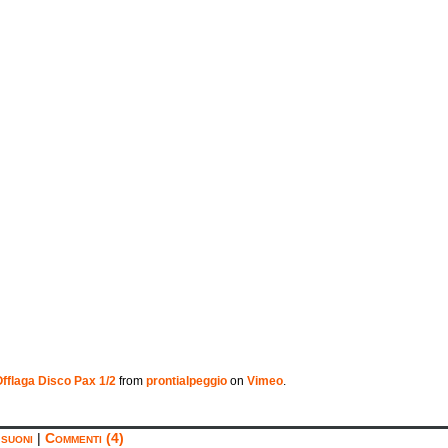
Offlaga Disco Pax 1/2
from
prontialpeggio
on
Vimeo
.
,
suoni
|
Commenti (4)