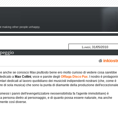
out making other people unhappy.
Lunedì, 31/05/2010
 peggio
di
inkiost
 e anche se conosco Max piuttosto bene ero molto curioso di vedere cosa sarebbe
edicato a
Max Collini
, voce e parole degli
Offlaga Disco Pax
. I nostro è protagoni
ntari dedicati al lavoro quotidiano dei musicisti indipendenti nostrani (che, come è
e di sola musica) che sono la punta di diamante della produzione dell'eccezional
messi i panni dell'evengelizzatore neosensibilista fa l'agente immobiliare) è
a la persona dietro al personaggio, e di quanto possa essere naturale, ma anche
mente così diverse.