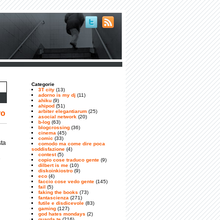
Categorie
3T city
(13)
adorno is my dj
(11)
ahiku
(9)
ahipod
(51)
arbiter elegantiarum
(25)
ro
asocial network
(20)
b-log
(63)
blogcrossing
(36)
cinema
(45)
comic
(33)
sta
comodo ma come dire poca
soddisfazione
(4)
contest
(5)
e
copio cose traduco gente
(9)
dilbert is me
(10)
diskoinkiostro
(9)
eco
(4)
faccio cose vedo gente
(145)
fail
(5)
faking the books
(73)
fantascienza
(271)
futile e disdicevole
(83)
gaming
(127)
god hates mondays
(2)
guarda te
(216)