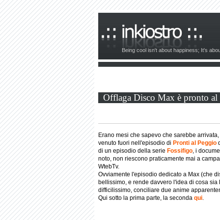
Being cool isn't about happiness; It's ab
Offlaga Disco Max è pronto al
Erano mesi che sapevo che sarebbe arrivata,
venuto fuori nell'episodio di
Pronti al Peggio
d
di un episodio della serie
Fossifigo
, i docume
noto, non riescono praticamente mai a campar
WtebTv.
Ovviamente l'episodio dedicato a Max (che dis
bellissimo, e rende davvero l'idea di cosa si
difficilissimo, conciliare due anime apparente
Qui sotto la prima parte, la seconda
qui
.