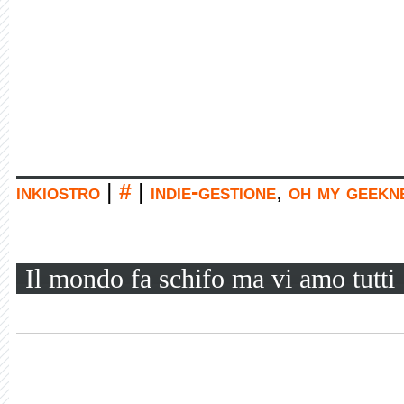
inkiostro
|
#
|
indie-gestione
,
oh my geekn
Il mondo fa schifo ma vi amo tutti