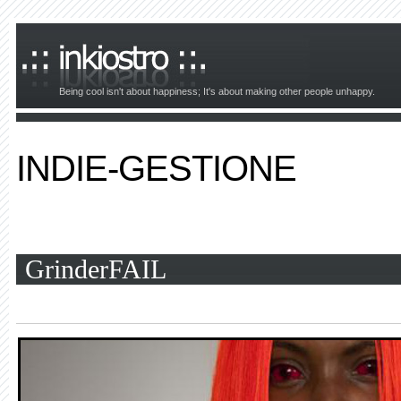
Being cool isn't about happiness; It's about making other people unhappy.
INDIE-GESTIONE
GrinderFAIL