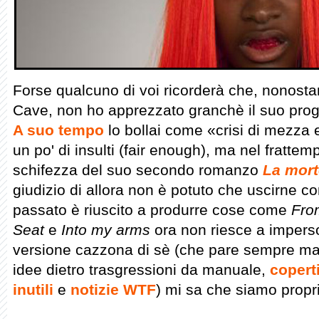
Forse qualcuno di voi ricorderà che, nonostan
Cave, non ho apprezzato granchè il suo prog
A suo tempo
lo bollai come «crisi di mezza 
un po' di insulti (fair enough), ma nel fratte
schifezza del suo secondo romanzo
La mort
giudizio di allora non è potuto che uscirne con
passato è riuscito a produrre cose come
From
Seat
e
Into my arms
ora non riesce a imperso
versione cazzona di sè (che pare sempre m
idee dietro trasgressioni da manuale,
copert
inutili
e
notizie WTF
) mi sa che siamo propr