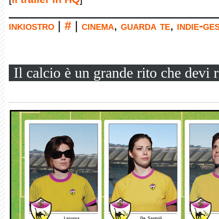
inkiostro
|
#
|
cinema
,
guarda te
,
indie-ge
Il calcio è un grande rito che devi r