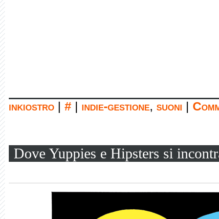
inkiostro
|
#
|
indie-gestione
,
suoni
|
Comm
Dove Yuppies e Hipsters si incont