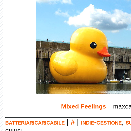
Mixed Feelings
– maxca
batteriaricaricabile
|
#
|
indie-gestione
,
s
chiusi