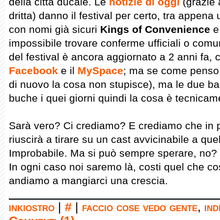
della città ducale. Le
notizie di oggi
(grazie
dritta) danno il festival per certo, tra appena 
con nomi già sicuri
Kings of Convenience
impossibile trovare conferme ufficiali o comu
del festival è ancora aggiornato a 2 anni fa, 
Facebook
e il
MySpace
; ma se come penso 
di nuovo la cosa non stupisce), ma le due b
buche i quei giorni quindi la cosa è tecnicam
Sarà vero? Ci crediamo? E crediamo che in p
riuscirà a tirare su un cast avvicinabile a que
Improbabile. Ma si può sempre sperare, no?
In ogni caso noi saremo là, costi quel che c
andiamo a mangiarci una crescia.
inkiostro
|
#
|
faccio cose vedo gente
,
ind