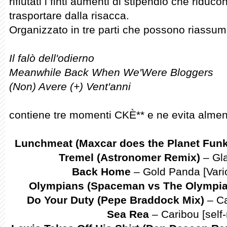
rifiutati i finti aumenti di stipendio che riduc
trasportare dalla risacca.
Organizzato in tre parti che possono riassume
Il falò dell'odierno
Meanwhile Back When We'Were Bloggers
(Non) Avere (+) Vent'anni
contiene tre momenti CKÈ** e ne evita almeno
Lunchmeat (Maxcar does the Planet Funk
Tremel (Astronomer Remix)
– Gla
Back Home
– Gold Panda [Vari
Olympians (Spaceman vs The Olympia
Do Your Duty (Pepe Braddock Mix)
– Ca
Sea Rea
– Caribou [self