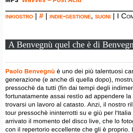
inkiostro
|
#
|
indie-gestione
,
suoni
|
I Com
A Benvegnù quel che è di Benveg
Paolo Benvegnù
è uno dei più talentuosi ca
generazione (e anche di quella dopo), mostr
pressochè da tutti (fin dai tempi degli indim
fortunatamente assai restìo ad appendere la 
trovarsi un lavoro al catasto. Anzi, il nostro r
tour pressochè ininterrotti su e giù per l'Italia
arrivato il momento del disco live, che lo fot
con il repertorio eccellente che gli è proprio. 