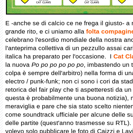
E -anche se di calcio ce ne frega il giusto- a
grande rito, e ci uniamo alla
folta compagin
celebrano l'esordio mondiale della nostra a
l'anteprima collettiva di un pezzullo assai c
italica ha preparato per l'occasione. I
Cat C
la nuova
Po po po po po po
, imbastendo un te
colpa è sempre dell'arbitro) nella forma di u
electro / punk-funk; non ci sono i cori da stad
retorica del fair play che ti aspetteresti da 
questa è probabilmente una buona notizia), 
meraviglia e pare che sia stato scelto nient
come soundtrack ufficiale per alcune delle s
delle partite (quest'anno trasmesse su RTL). L
volevo solo pubblicare le foto di Caizzi e Lavi