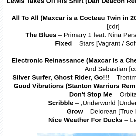
Lewis Takes Off His Shirt (Dan Deacon Re
All To All (Maxcar is a Cocteau Twin in 2
[cdr]
The Blues
– Primary 1 feat. Nina Per
Fixed
– Stars [Vagrant / Sof
Electronic Reinassance (Maxcar is a Che
And Sebastian [cd
Silver Surfer, Ghost Rider, Go!!!
– Trentm
Good Vibrations (Stanton Warriors Rem
Don't Stop Me
– Orbit
Scribble
– ;Underworld [Under
Grow
– Delorean [True 
Nice Weather For Ducks
– Le