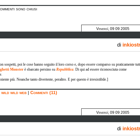
Commenti sono chiusi
Venerdì, 09 09 2005
di
inkiost
non sospetti, poi le cose hanno seguito il loro corso e, dopo essere comparso su praticamente tutti
ghetti Monster
è sbarcato persino su
Repubblica
. Di qui ad essere riconosciuta come
e.
iente più. Neanche tanto divertente, peraltro. E per questo è irresistibile.]
,
wild wild web
|
Commenti (11)
Venerdì, 09 09 2005
di
inkiost