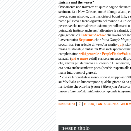
Katrina and the waves*
Ovviamente non troverete su queste pagine alcuna ri
settimana fa a New Orleans; non è il luogo adatto, e 
invece, come al solito, una manciata di buoni link, e 
paese più ricco e tecnologizzato del mondo sia un’oc
pervasive che normalmente usiamo per sollazzarci o -
potenziale inatteso anche nell’affrontare le calamità.
ogni genere, c’è
Internet Archive
che lavora per rac
l’avveniristico
Scipionus
che sfrutta
Google Maps
p
soccorritori (un articolo di
Wired
in merito
qui
), sit
massa di sfollati, e tantissimi
Wiki
sorti spontaneament
completissimo
wiki generale
e
PeopleFinderVolun
sciacalli (
più
o
meno
celati) e ancora un sacco di pr
che, ancora più di quanto è successo l’11 settembre, I
ora potrà anche sembrare poco (perchè, rispetto alle 
ma in futuro non ci giurerei.
[* che ve li ricordiate o meno, sono il gruppo anni’
su Mtv Italia un buontempone qualche giorno fa ha p
ha rivelato che
Katrina (senza i Waves) ha deciso di
nuovo album solista intitolato, con grande tempism
inkiostro
|
#
|
b-log
,
fantascienza
,
wild 
nessun titolo