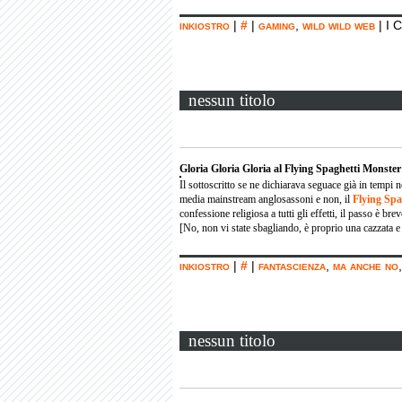
inkiostro
|
#
|
gaming
,
wild wild web
|
I 
nessun titolo
Gloria Gloria Gloria al Flying Spaghetti Monster
Il sottoscritto se ne dichiarava seguace già in tempi 
media mainstream anglosassoni e non, il
Flying Spa
confessione religiosa a tutti gli effetti, il passo è brev
[No, non vi state sbagliando, è proprio una cazzata e n
inkiostro
|
#
|
fantascienza
,
ma anche no
nessun titolo