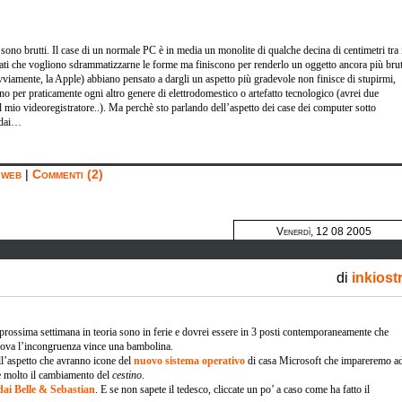
sono brutti. Il case di un normale PC è in media un monolite di qualche decina di centimetri tra 
ndati che vogliono sdrammatizzarne le forme ma finiscono per renderlo un oggetto ancora più bru
 ovviamente, la Apple) abbiano pensato a dargli un aspetto più gradevole non finisce di stupirmi,
no per praticamente ogni altro genere di elettrodomestico o artefatto tecnologico (avrei due
el mio videoregistratore..). Ma perchè sto parlando dell’aspetto dei case dei computer sotto
 dai…
 web
|
Commenti (2)
Venerdì, 12 08 2005
di
inkiost
la prossima settimana in teoria sono in ferie e dovrei essere in 3 posti contemporaneamente che
trova l’incongruenza vince una bambolina.
ll’aspetto che avranno icone del
nuovo sistema operativo
di casa Microsoft che impareremo a
ce molto il cambiamento del
cestino
.
dai Belle & Sebastian
. E se non sapete il tedesco, cliccate un po’ a caso come ha fatto il