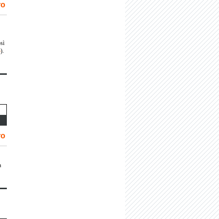
ro
osì
5
).
ro
a