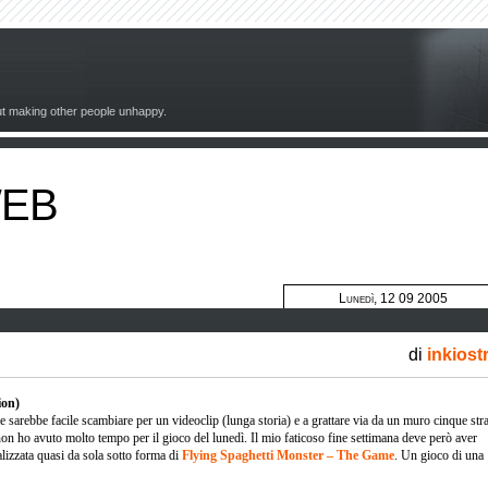
out making other people unhappy.
WEB
Lunedì, 12 09 2005
di
inkiost
ion)
sarebbe facile scambiare per un videoclip (lunga storia) e a grattare via da un muro cinque stra
 non ho avuto molto tempo per il gioco del lunedì. Il mio faticoso fine settimana deve però aver
lizzata quasi da sola sotto forma di
Flying Spaghetti Monster – The Game
. Un gioco di una