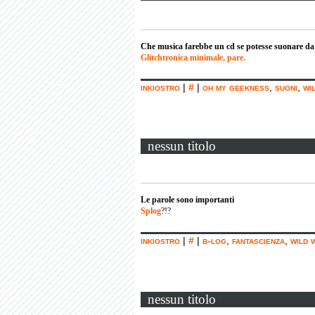
Che musica farebbe un cd se potesse suonare da
Glitchtronica minimale, pare.
inkiostro
|
#
|
oh my geekness
,
suoni
,
wi
nessun titolo
Le parole sono importanti
Splog
?!?
inkiostro
|
#
|
b-log
,
fantascienza
,
wild 
nessun titolo