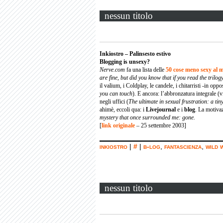
nessun titolo
Inkiostro – Palinsesto estivo
Blogging is unsexy?
Nerve.com
fa una lista delle
50 cose meno sexy al
are fine, but did you know that if you read the trilog
il valium, i Coldplay, le candele, i chitarristi -in oppos
you can touch
). E ancora: l’abbronzatura integrale (vi
negli uffici (
The ultimate in sexual frustration: a tin
ahimè, eccoli qua: i
Livejournal
e i
blog
. La motiva
mystery that once surrounded me: gone.
[
link originale
– 25 settembre 2003]
inkiostro
|
#
|
b-log
,
fantascienza
,
wild 
nessun titolo