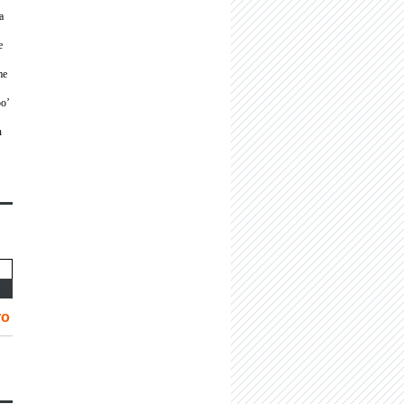
a
e
me
po’
n
ro