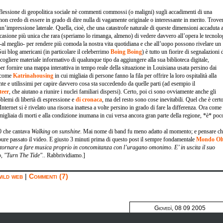
flessione di geopolitica sociale nè commenti commossi (o maligni) sugli accadimenti di una
non credo di essere in grado di dire nulla di vagamente originale o interessante in merito. Trove
un’impressione laterale. Quella, cioè, che una catastrofe naturale di queste dimensioni accaduta a
casione più unica che rara (speriamo lo rimanga, almeno) di vedere davvero all’opera le tecnolo
al meglio- per rendere più comoda la nostra vita quotidiana e che all’uopo possono rivelare un
 Sui blog americani (in particolare il celeberrimo
Boing Boing
) è tutto un fiorire di segnalazioni 
cogliere materiale informativo di qualunque tipo da aggiungere alla sua biblioteca digitale,
er fornire una mappa interattiva in tempo reale della situazione in Louisiana usata persino dai
i come
Katrinahousing
in cui migliaia di persone fanno la fila per offrire la loro ospitalità alla
e e utilissimi per capire davvero cosa sta succedendo da quelle parti (ad esempio il
teer
,
che aiutano a riunire i nuclei familiari dispersi).
Certo, poi ci sono ovviamente anche gli
oblemi di libertà di espressione e
di cronaca
, ma del resto sono cose inevitabili. Quel che è certo
nternet si è rivelato una risorsa inattesa a volte persino in grado di fare la differenza. Ora come
migliaia di morti e alla condizione inumana in cui versa ancora gran parte della regione, *è* poc
80 che cantava
Walking on sunshine
. Mai nome di band fu meno adatto al momento; e pensare c
ure passato il video. E giusto 3 minuti prima di questo post il sempre fondamentale
Mondo Ol
 tornare a fare musica proprio in concomitanza con l’uragano omonimo. E’ in uscita il suo
o, "Turn The Tide".
. Rabbrividiamo.]
wild web
|
Commenti (7)
Giovedì, 08 09 2005