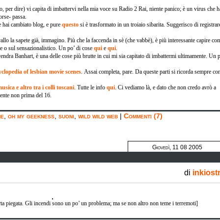
 per dire) vi capita di imbattervi nella mia voce su Radio 2 Rai, niente panico; è un virus che h
orse- passa.
e hai cambiato blog, e pure
questo
si è trasformato in un troiaio sibarita. Suggerisco di registrar
o la sapete già, immagino. Più che la faccenda in sè (che vabbè), è più interessante capire co
re o sul sensazionalistico. Un po’ di cose
qui
e
qui
.
endra Banhart, è una delle cose più brutte in cui mi sia capitato di imbattermi ultimamente. Un 
clopedia of lesbian movie scenes
. Assai completa, pare. Da queste parti si ricorda sempre co
usica e altro tra i colli toscani
. Tutte le info
qui
. Ci vediamo là, e dato che non credo avrò a
isente non prima del 16.
ne
,
oh my geekness
,
suoni
,
wild wild web
|
Commenti (7)
Giovedì, 11 08 2005
di
inkiost
rta piegata. Gli incendi sono un po’ un problema; ma se non altro non teme i terremoti]