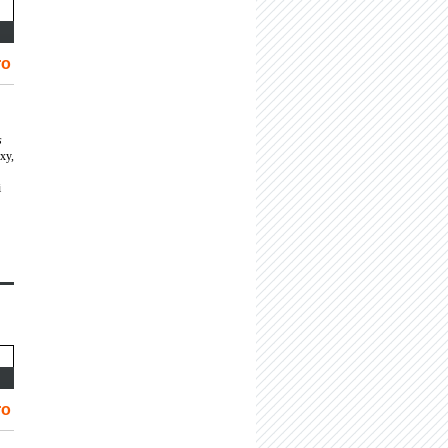
ro
s
exy,
i
ro