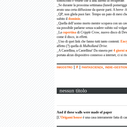
sottoscritto e vedete che il link diretto lo recuperate.
_Se durante la prossima settimana (lunedì pomeriggio,
avuto una certa diffusione da queste parti. A breve -f
_QP, non gliela puoi fare. Tempo un paio di mesi ch
subito il
dominio
.
_Quella dell’uomo morto mentre scopava con un cavall
sia possibile parlarne senza scadere subito sul volga
_La
copertina
di
Cripple Crow
, nuovo disco di Dev
come il disco, in effetti.
_Uno di quei link che fanno tutti tanto contenti:
Ency
affetto (?) quella di
Mulholland Drive
.
_A Castellina, a Castellina! Da stasera per
4 giorni m
portata alcun dispositivo connesso a internet, ci si r
inkiostro
|
#
|
fantascienza
,
indie-gestio
nessun titolo
And if these walls were made of paper
[L’
Origami house
è una casa interamente fatta di ca