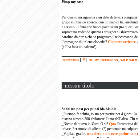
Pimp my case
Per quanto mi riguarda è un dato di fatto: i computer 
grigio e il bianco sporco, con un paio di lati arroto
e serioso. Il fatto che finora pochissimi (tra questi,
soprattutto vedendo quanto i designer si sbizzarrisco
paroline da dire a chi ha progettato il telecomando d
l’immagine di un’enciclopedia?
Ci potete arrivare
,
[e l’ha fatta un italiano!]
inkiostro
|
#
|
oh my geekness
,
wild wild
nessun titolo
Se fai un post per punti bla bla bla
_Il tempo fa schifo, io sto per partire per 4 giorni, 
distano almeno 300 chilometri l’uno dall’altro. Chi 
_Niente di nuovo in
Vista
. O sì?
Qua
l’anteprima de
odiare. Per motivi di affetto (?) personale mi colpis
_Vogliate gradire
una decina di cover performate 