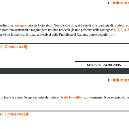
di
inkiost
 bellissima
rassegna
fatta da
Coloribus
. Non c’è che dire, si tratta di una tipologia di prodotto c
ri possono scatenarsi e raggiungere risultati notevoli (le mie preferite della rassegna:
1
,
2
,
3
,
4
,
r vinto il Leone di Bronzo al Festival della Pubblicità di Cannes; potete vederlo
qui
]
b
|
Commenti (5)
Mercoledì, 24 08 2005
di
inkiost
rmi tirare le cuoia. Sempre a voler dar retta a
Death by caffeine
, ovviamente. Non so perchè, m
b
|
Commenti (14)