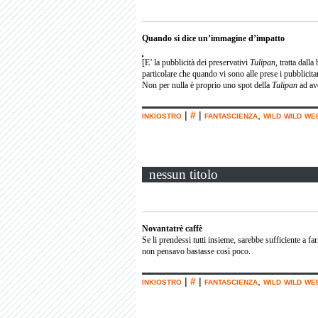
Quando si dice un’immagine d’impatto
[E’ la pubblicità dei preservativi
Tulipan
, tratta dalla
particolare che quando vi sono alle prese i pubblicita
Non per nulla è proprio uno spot della
Tulipan
ad ave
inkiostro
|
#
|
fantascienza
,
wild wild we
nessun titolo
Novantatrè caffè
Se li prendessi tutti insieme, sarebbe sufficiente a fa
non pensavo bastasse così poco.
inkiostro
|
#
|
fantascienza
,
wild wild we