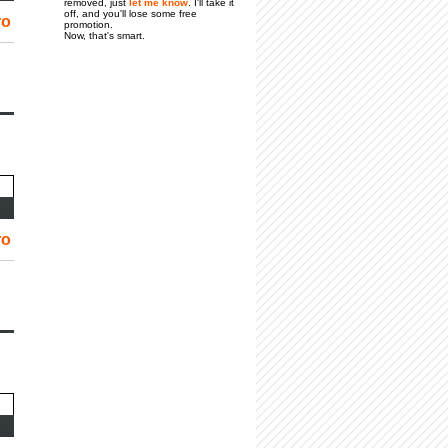
removed, just
let me know
. I'll take it
off, and you'll lose some free
ro
promotion.
Now, that's smart.
ro