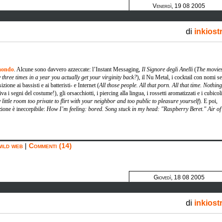
Venerdì, 19 08 2005
di
inkiost
 mondo
. Alcune sono davvero azzeccate: l’Instant Messaging,
Il Signore degli Anelli
(
The movie
y three times in a year you actually get your virginity back?
), il Nu Metal, i cocktail con nomi s
izione ai bassisti e ai batteristi- e Internet (
All those people. All that porn. All that time. Nothing
va i segni del costume!), gli orsacchiotti, i piercing alla lingua, i rossetti aromatizzati e i cubicol
y little room too private to flirt with your neighbor and too public to pleasure yourself
). E poi,
zione è ineccepibile:
How I’m feeling: bored. Song stuck in my head: "Raspberry Beret." Air of
wild web
|
Commenti (14)
Giovedì, 18 08 2005
di
inkiost