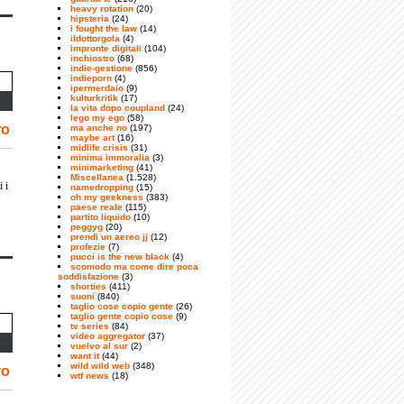
heavy rotation
(20)
hipsteria
(24)
i fought the law
(14)
ildottorgola
(4)
impronte digitali
(104)
inchiostro
(68)
indie-gestione
(856)
indieporn
(4)
ipermerdaio
(9)
kulturkritik
(17)
la vita dopo coupland
(24)
lego my ego
(58)
ro
ma anche no
(197)
maybe art
(16)
midlife crisis
(31)
minima immoralia
(3)
minimarketing
(41)
Miscellanea
(1.528)
 i
namedropping
(15)
oh my geekness
(383)
paese reale
(115)
partito liquido
(10)
peggyg
(20)
prendi un aereo jj
(12)
profezie
(7)
pucci is the new black
(4)
scomodo ma come dire poca
soddisfazione
(3)
shorties
(411)
suoni
(840)
taglio cose copio gente
(26)
taglio gente copio cose
(9)
tv series
(84)
video aggregator
(37)
vuelvo al sur
(2)
want it
(44)
wild wild web
(348)
ro
wtf news
(18)