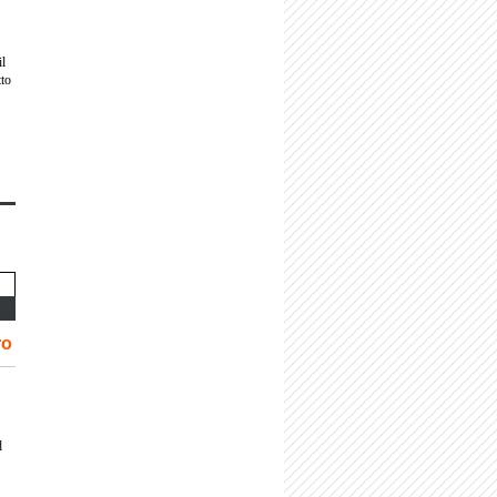
il
tto
ro
d