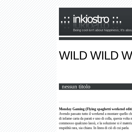
Being cool isn't about happiness; It's ab
WILD WILD 
nessun titolo
Monday Gaming (Flying spaghetti weekend edit
Avendo passato tutto il weekend a montare quello che 
di infame carta da parati e uno di colla, questa volta
commosso qualcuno lassù, e la soluzione si è materia
stupidità rara, sia chiara. In linea di ciò di cui parla.