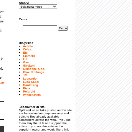
Archivi
rete
l
Cerca
gie
di
Blogfellas
Achille
Colas
Ele
EmmeBi
 è
FdL
Gas
Girolami
o),
Giuseppe & co.
Glue Clothings
JR
he
Leonardo
Luca Cabal
tro
ManteBlog
Piste
Polaroid
Wittgenstein
-Disclaimer di rito-
Mp3 and video links posted on this site
are for evaluation purposes only and
point to files already available
somewhere across the web. If you like
them, buy the CDs and support the
artists. If you are the artist or the
copyright owner and would like a link