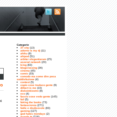
Categorie
3T city
(13)
adorno is my dj
(11)
ahiku
(9)
ahipod
(51)
arbiter elegantiarum
(25)
asocial network
(20)
b-log
(63)
blogcrossing
(36)
cinema
(45)
comic
(33)
comodo ma come dire poca
soddisfazione
(4)
contest
(5)
ro
copio cose traduco gente
(9)
dilbert is me
(10)
diskoinkiostro
(9)
eco
(4)
faccio cose vedo gente
(145)
fail
(5)
ti
faking the books
(73)
fantascienza
(271)
futile e disdicevole
(83)
gaming
(127)
god hates mondays
(2)
guarda te
(216)