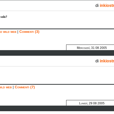
di
inkiost
 solo?
ld wild web
|
Commenti (3)
Mercoledì, 31 08 2005
di
inkiost
wild web
|
Commenti (7)
Lunedì, 29 08 2005