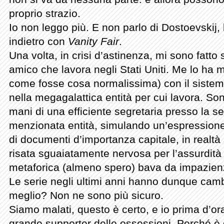
proprio strazio.
Io non leggo più. E non parlo di Dostoevskij, 
indietro con
Vanity Fair
.
Una volta, in crisi d’astinenza, mi sono fatto
amico che lavora negli Stati Uniti. Me lo ha 
come fosse cosa normalissima) con il sistema
nella megagalattica entità per cui lavora. Sono
mani di una efficiente segretaria presso la s
menzionata entità, simulando un’espressione 
di documenti d’importanza capitale, in realtà
risata sguaiatamente nervosa per l’assurdità
metaforica (almeno spero) bava da impazien
Le serie negli ultimi anni hanno dunque cambi
meglio? Non ne sono più sicuro.
Siamo malati, questo è certo, e io prima d’o
grande supporter delle ossessioni. Perché è d