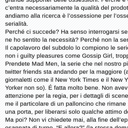
c’entra necessariamente la qualità del prodot
andiamo alla ricerca è l’ossessione per l’oss
serialità.
Perché ci succede? Ha senso interrogarsi s
ne ho sentito la necessità? Perché non la sento
Il capolavoro del subdolo lo compiono le seri
non i guilty pleasures come Gossip Girl, tropp
Prendete Mad Men, la serie che nel nostro pi
twitter friends sta andando per la maggiore (a
giornaletti come il New York Times e il New
Yorker non so). É fatta molto bene. Non avev
attenzione per la regia, per i dettagli di scen
me il particolare di un palloncino che rimane
una porta, per liberarsi solo qualche attimo d
Ma poi? Non vi chiedete mai, alla fine dell’ep
osannata di turno, “E allora?” (la stessa doma