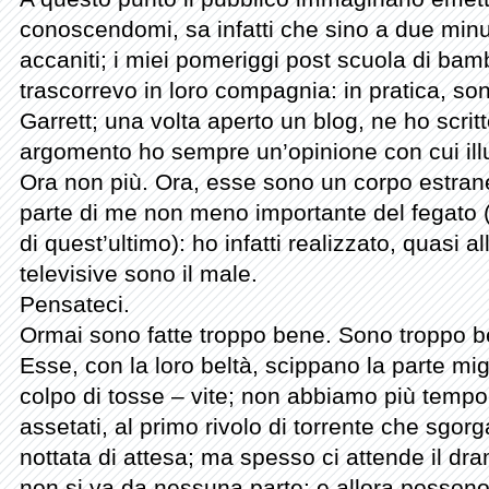
conoscendomi, sa infatti che sino a due minut
accaniti; i miei pomeriggi post scuola di bambin
trascorrevo in loro compagnia: in pratica, son
Garrett; una volta aperto un blog, ne ho scritt
argomento ho sempre un’opinione con cui il
Ora non più. Ora, esse sono un corpo estra
parte di me non meno importante del fegato (p
di quest’ultimo): ho infatti realizzato, quasi a
televisive sono il male.
Pensateci.
Ormai sono fatte troppo bene. Sono troppo be
Esse, con la loro beltà, scippano la parte mig
colpo di tosse – vite; non abbiamo più tempo 
assetati, al primo rivolo di torrente che sgor
nottata di attesa; ma spesso ci attende il dr
non si va da nessuna parte: e allora possono