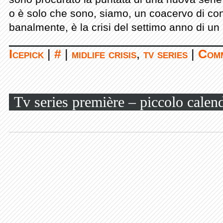
o è solo che sono, siamo, un coacervo di con
banalmente, è la crisi del settimo anno di u
Icepick
|
#
|
midlife crisis
,
tv series
|
Comm
Tv series première – piccolo calen