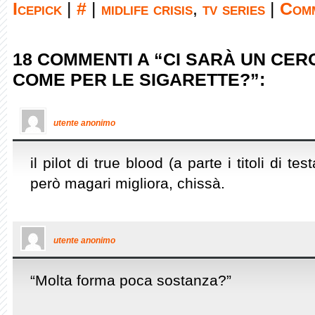
Icepick
|
#
|
midlife crisis
,
tv series
|
Comm
18 COMMENTI A “CI SARÀ UN CE
COME PER LE SIGARETTE?”:
utente anonimo
il pilot di true blood (a parte i titoli di t
però magari migliora, chissà.
utente anonimo
“Molta forma poca sostanza?”