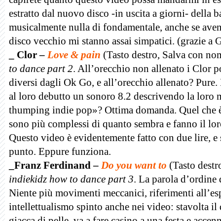
estratto dal nuovo disco -in uscita a giorni- dell
musicalmente nulla di fondamentale, anche se aven
disco vecchio mi stanno assai simpatici.
(grazie a 
_ Clor –
Love & pain
(
Tasto destro, Salva con no
to dance part 2
. All’orecchio non allenato i Clor
diversi dagli Ok Go, e all’orecchio allenato? Pure.
al loro debutto un sonoro 8.2 descrivendo la loro
thumping indie pop»? Ottima domanda. Quel che è ce
sono più complessi di quanto sembra e fanno il lor
Questo video è evidentemente fatto con due lire, e s
punto. Eppure funziona.
_Franz Ferdinand –
Do you want to
(Tasto dest
indiekidz how to dance part 3
.
La parola d’ordine 
Niente più movimenti meccanici, riferimenti all’es
intellettualismo spinto anche nei video: stavolta il 
giacca di pelle, va a fare casino a una festa e acce