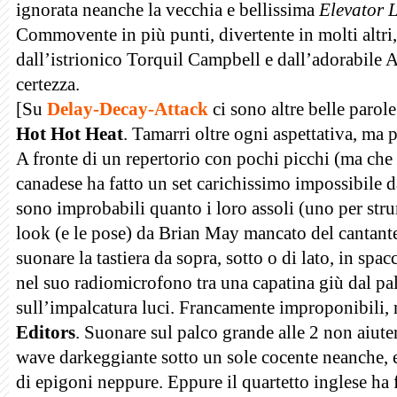
ignorata neanche la vecchia e bellissima
Elevator 
Commovente in più punti, divertente in molti altri,
dall’istrionico Torquil Campbell e dall’adorabile
certezza.
[Su
Delay-Decay-Attack
ci sono altre belle parole
Hot Hot Heat
. Tamarri oltre ogni aspettativa, ma p
A fronte di un repertorio con pochi picchi (ma che 
canadese ha fatto un set carichissimo impossibile d
sono improbabili quanto i loro assoli (uno per strum
look (e le pose) da Brian May mancato del cantant
suonare la tastiera da sopra, sotto o di lato, in spacc
nel suo radiomicrofono tra una capatina giù dal pa
sull’impalcatura luci. Francamente improponibili
Editors
. Suonare sul palco grande alle 2 non aiut
wave darkeggiante sotto un sole cocente neanche, 
di epigoni neppure. Eppure il quartetto inglese ha 