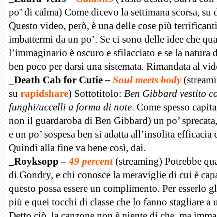
po’ di calma) Come dicevo la settimana scorsa, su 
Questo video, però, è una delle cose più terrificanti
imbattermi da un po’. Se ci sono delle idee che qu
l’immaginario è oscuro e sfilacciato e se la natura 
ben poco per darsi una sistemata. Rimandata al vi
_Death Cab for Cutie –
Soul meets body
(streami
su
rapidshare
) Sottotitolo:
Ben Gibbard vestito c
funghi/uccelli a forma di note
. Come spesso capita
non il guardaroba di Ben Gibbard) un po’ sprecata
e un po’ sospesa ben si adatta all’insolita efficacia
Quindi alla fine va bene così, dai.
_Royksopp –
49 percent
(streaming) Potrebbe qua
di Gondry, e chi conosce la meraviglie di cui è capa
questo possa essere un complimento. Per esserlo gl
più e quei tocchi di classe che lo fanno stagliare a 
Detto ciò, la canzone non è niente di che, ma imm