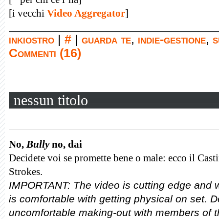
[i vecchi
Video Aggregator
]
inkiostro
|
#
|
guarda te
,
indie-gestione
,
s
Commenti (16)
nessun titolo
No,
Bully
no, dai
Decidete voi se promette bene o male: ecco il Cast
Strokes.
IMPORTANT: The video is cutting edge and we 
is comfortable with getting physical on set. D
uncomfortable making-out with members of 