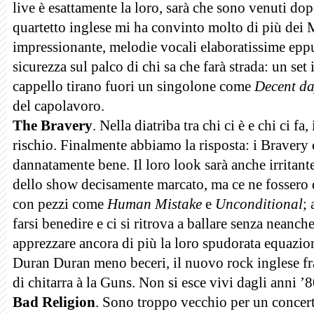
live è esattamente la loro, sarà che sono venuti dop
quartetto inglese mi ha convinto molto di più dei
impressionante, melodie vocali elaboratissime eppure
sicurezza sul palco di chi sa che farà strada: un se
cappello tirano fuori un singolone come
Decent da
del capolavoro.
The Bravery
. Nella diatriba tra chi ci è e chi ci fa
rischio. Finalmente abbiamo la risposta: i Bravery 
dannatamente bene. Il loro look sarà anche irritante
dello show decisamente marcato, ma ce ne fossero d
con pezzi come
Human Mistake
e
Unconditional
;
farsi benedire e ci si ritrova a ballare senza neanch
apprezzare ancora di più la loro spudorata equazi
Duran Duran meno beceri, il nuovo rock inglese f
di chitarra à la Guns. Non si esce vivi dagli anni ’8
Bad Religion
. Sono troppo vecchio per un concer