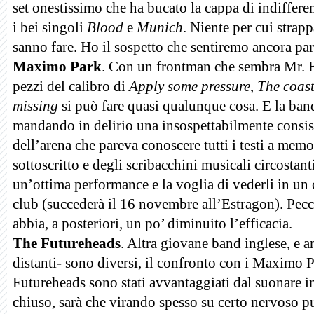
set onestissimo che ha bucato la cappa di indiffere
i bei singoli
Blood
e
Munich
. Niente per cui strappa
sanno fare. Ho il sospetto che sentiremo ancora parl
Maximo Park
. Con un frontman che sembra Mr. B
pezzi del calibro di
Apply some pressure
,
The coast
missing
si può fare quasi qualunque cosa. E la band
mandando in delirio una insospettabilmente consis
dell’arena che pareva conoscere tutti i testi a mem
sottoscritto e degli scribacchini musicali circostan
un’ottima performance e la voglia di vederli in un 
club (succederà il 16 novembre all’Estragon). Pecc
abbia, a posteriori, un po’ diminuito l’efficacia.
The Futureheads
. Altra giovane band inglese, e a
distanti- sono diversi, il confronto con i Maximo Pa
Futureheads sono stati avvantaggiati dal suonare in
chiuso, sarà che virando spesso su certo nervoso 