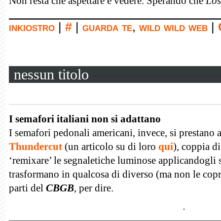
Non resta che aspettare e vedere. Sperando che
Los
inkiostro
|
#
|
guarda te
,
wild wild web
|
nessun titolo
I semafori italiani non si adattano
I semafori pedonali americani, invece, si prestano a
Thundercut
(un articolo su di loro
qui
), coppia d
‘remixare’ le segnaletiche luminose
applicandogli s
trasformano in qualcosa di diverso (ma non le copron
parti del
CBGB
, per dire.