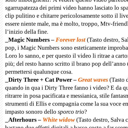
sgarrupatezza dei primi video hanno lasciato lo s
clip pulitino e chitarre pericolosamente sotto il live
essere niente male, ma è molto, troppo, Mtv-friend
l’inizio della fine.
_Magic Numbers –
Forever lost
(Tasto destro, S
pop, i Magic Numbers sono esteticamente improbabil
Loro lo sanno, e per questo il video li ritrae a cart
più; del resto hanno scritto il brano pop dell’anno 
permettersi qualunque cosa.
_Dirty Three + Cat Power –
Great waves
(Tasto 
quando in qua i Dirty Three fanno i video? E da qu
ritrarre in posa pacificata e messianica, stile fanta
strumenti di Ellis e compagnia come la sua voce e
impasto sonoro dello
sporco trio
?
_Afterhours –
White widow
(Tasto destro, Salva
bastano due effetti digitali a basso costo a far scom