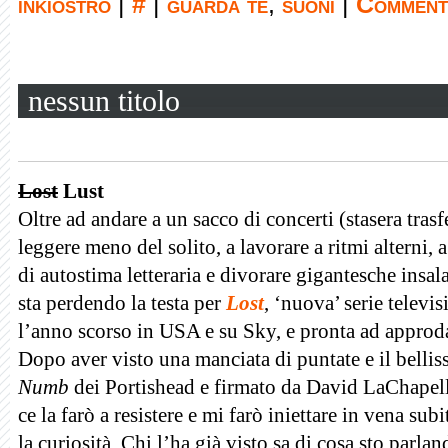
inkiostro
|
#
|
guarda te
,
suoni
|
Commenti
nessun titolo
Lost
Lust
Oltre ad andare a un sacco di concerti (stasera trasf
leggere meno del solito, a lavorare a ritmi alterni, a
di autostima letteraria e divorare gigantesche insal
sta perdendo la testa per
Lost
, ‘nuova’ serie telev
l’anno scorso in USA e su Sky, e pronta ad approd
Dopo aver visto una manciata di puntate e il belli
Numb
dei Portishead e firmato da David LaChapel
ce la farò a resistere e mi farò iniettare in vena subi
la curiosità. Chi l’ha già visto sa di cosa sto parla