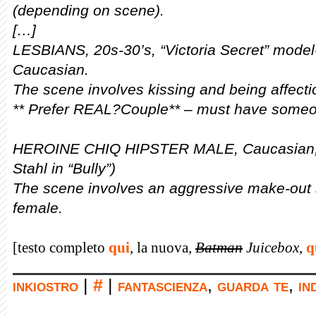
(depending on scene).
[…]
LESBIANS, 20s-30’s, “Victoria Secret” model-
Caucasian.
The scene involves kissing and being affect
** Prefer REAL?Couple** – must have someon
HEROINE CHIQ HIPSTER MALE, Caucasian, 20
Stahl in “Bully”)
The scene involves an aggressive make-out s
female.
[testo completo
qui
, la nuova,
Batman
Juicebox
,
q
inkiostro
|
#
|
fantascienza
,
guarda te
,
in