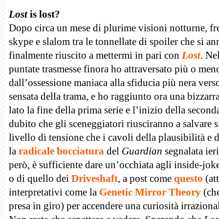
Lost
is lost?
Dopo circa un mese di plurime visioni notturne, fre
skype e slalom tra le tonnellate di spoiler che si
finalmente riuscito a mettermi in pari con
Lost
. Ne
puntate trasmesse finora ho attraversato più o meno 
dall’ossessione maniaca alla sfiducia più nera vers
sensata della trama, e ho raggiunto ora una bizzarr
lato la fine della prima serie e l’inizio della seco
dubito che gli sceneggiatori riusciranno a salvare si
livello di tensione che i cavoli della plausibilità e
la
radicale bocciatura
del
Guardian
segnalata ier
però, è sufficiente dare un’occhiata agli inside-joke
o di quello dei
Driveshaft
, a post come
questo
(at
interpretativi come la
Genetic Mirror Theory
(ch
presa in giro) per accendere una curiosità irraziona