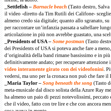
_Settlefish –
Barnacle beach
(Tasto destro, Salv
il video -diretto da Tim Rutili dei Califone- sceglie
almeno credo sia digitale; quanto allo sgranato, su
per raccontare un’infanzia passata a saltellare lung
articolazione in più non avrebbe guastato, una scel
_Presidents of USA –
Some postman
(Tasto destr
dei Presidents of USA si poteva anche fare a meno,
d’originalità della band rimane bassissimo e in più 
definitivamente andato; per recuperare attenzione i
video interamente girato con dei videofonini
. P
vedersi, ma uno per la cronaca non può che fare il l
_Maria Taylor –
Song beneath the song
(Tasto d
meta-musicale dal disco solista della Azure Ray me
ha almeno un paio di pezzi notevolissimi, peccato c
che il video, fatto con tre lire e che con ancora m
cosa aveva in mente.