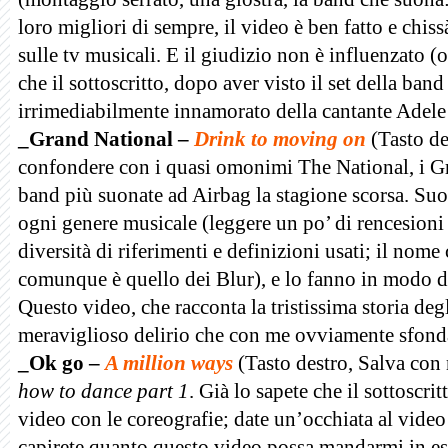
loro migliori di sempre, il video è ben fatto e chi
sulle tv musicali. E il giudizio non è influenzato (o
che il sottoscritto,
dopo aver visto il set della band 
irrimediabilmente innamorato
della cantante Adele
_Grand National –
Drink to moving on
(Tasto de
confondere con i quasi omonimi The National, i Gra
band più suonate ad Airbag la stagione scorsa. Su
ogni genere musicale (leggere un po’ di rencesioni in
diversità di riferimenti e definizioni usati; il nom
comunque è quello dei Blur), e lo fanno in modo 
Questo video, che racconta la tristissima storia deg
meraviglioso delirio che con me ovviamente sfonda
_Ok go –
A million ways
(Tasto destro, Salva co
how to dance part 1
. Già lo sapete che il sottoscr
video con le coreografie; date un’occhiata al video
capirete quanto questo video possa mandarmi in est