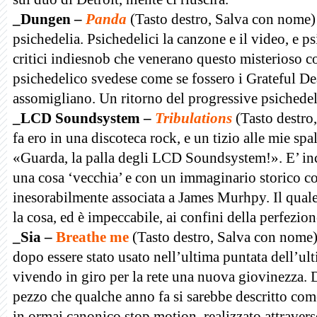
_Dungen –
Panda
(Tasto destro, Salva con nome) 
psichedelia. Psichedelici la canzone e il video, e ps
critici indiesnob che venerano questo misterioso co
psichedelico svedese come se fossero i Grateful Dea
assomigliano. Un ritorno del progressive psichedeli
_LCD Soundsystem –
Tribulations
(Tasto destro
fa ero in una discoteca rock, e un tizio alle mie spa
«Guarda, la palla degli LCD Soundsystem!». E’ inc
una cosa ‘vecchia’ e con un immaginario storico co
inesorabilmente associata a James Murhpy. Il quale
la cosa, ed è impeccabile, ai confini della perfezion
_Sia –
Breathe me
(Tasto destro, Salva con nome
dopo essere stato usato nell’ultima puntata dell’ult
vivendo in giro per la rete una nuova giovinezza. 
pezzo che qualche anno fa si sarebbe descritto com
in ormai canonico stop motion, realizzato attravers