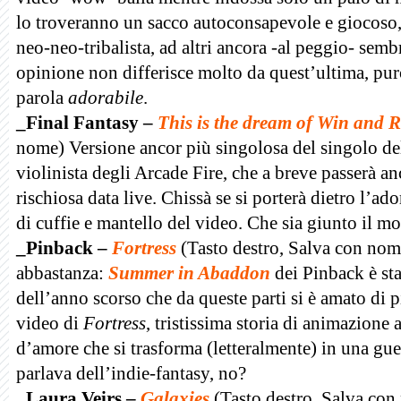
lo troveranno un sacco autoconsapevole e giocoso, 
neo-neo-tribalista, ad altri ancora -al peggio- sem
opinione non differisce molto da quest’ultima, pur
parola
adorabile
.
_Final Fantasy –
This is the dream of Win and 
nome) Versione ancor più singolosa del singolo del 
violinista degli Arcade Fire, che a breve passerà an
rischiosa data live. Chissà se si porterà dietro l’ado
di cuffie e mantello del video. Che sia giunto il m
_Pinback –
Fortress
(Tasto destro, Salva con nome
abbastanza:
Summer in Abaddon
dei Pinback è sta
dell’anno scorso che da queste parti si è amato di p
video di
Fortress
, tristissima storia di animazione 
d’amore che si trasforma (letteralmente) in una gue
parlava dell’indie-fantasy, no?
_Laura Veirs –
Galaxies
(Tasto destro, Salva con