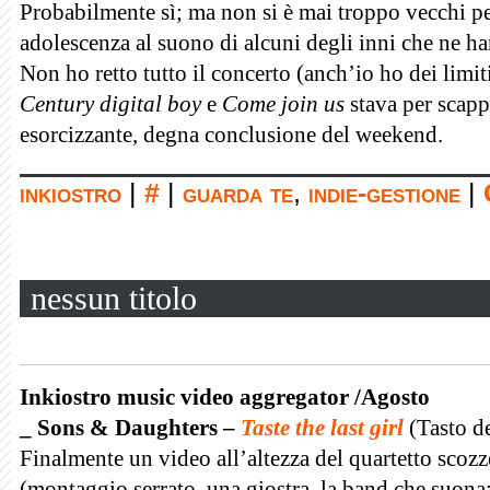
Probabilmente sì; ma non si è mai troppo vecchi pe
adolescenza al suono di alcuni degli inni che ne h
Non ho retto tutto il concerto (anch’io ho dei limi
Century digital boy
e
Come join us
stava per scapp
esorcizzante, degna conclusione del weekend.
inkiostro
|
#
|
guarda te
,
indie-gestione
|
nessun titolo
Inkiostro music video aggregator /Agosto
_ Sons & Daughters –
Taste the last girl
(Tasto d
Finalmente un video all’altezza del quartetto scozze
(montaggio serrato, una giostra, la band che suona: 