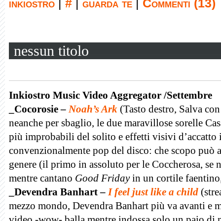
inkiostro
|
#
|
guarda te
|
Commenti (13)
nessun titolo
Inkiostro Music Video Aggregator /Settembre
_Cocorosie –
Noah’s Ark
(Tasto destro, Salva co
neanche per sbaglio, le due maravillose sorelle Ca
più improbabili del solito e effetti visivi d’accatto 
convenzionalmente pop del disco: che scopo può av
genere (il primo in assoluto per le Coccherosa, se 
mentre cantano
Good Friday
in un cortile faentino
_Devendra Banhart –
I feel just like a child
(stre
mezzo mondo, Devendra Banhart più va avanti e m
video -wow- balla mentre indossa solo un paio di 