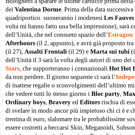
Bolognetti a sparare le ultime cartucce prima della 
dei
Valentina Dorme
. Prima della data successiva 
quadriportico suoneranno i modenesi
Les Fauves
volta mi hanno fatto una bella impressione), sarà c
dell’Unità, che nel consueto spazio dell’
Estragon
Afterhours
(il 2, appunto), e avrà già proposto tra 
(il 27),
Assalti Frontali
(il 29) e
Marta sui tubi
(i
dell’Unità il 3 sarà la volta degli autori di uno dei
Stars
, che supporteranno i connazionali
Hot Hot 
da non perdere. Il giorno seguente ci sarà l’
Indepe
di inattese regalìe o sconvolgimenti dell’ultimo mi
che vedere tutti lo stesso giorno i
Bloc party
,
Max
Ordinary boys
,
Bravery
ed
Editors
rischia di es
di svelare in modo ancor più impietoso chi ci è e c
trentina di euro, slalomare tra le probabilissime so
essere costretti a beccarsi Skin, Meganoidi, Subson