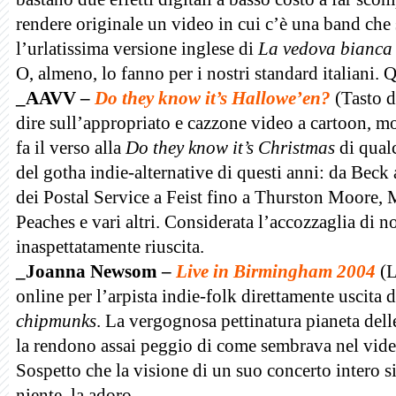
rendere originale un video in cui c’è una band che 
l’urlatissima versione inglese di
La vedova bianca
O, almeno, lo fanno per i nostri standard italiani. 
_AAVV –
Do they know it’s Hallowe’en?
(Tasto 
dire sull’appropriato e cazzone video a cartoon, mo
fa il verso alla
Do they know it’s Christmas
di qual
del gotha indie-alternative di questi anni: da Beck
dei Postal Service a Feist fino a Thurston Moore
Peaches e vari altri. Considerata l’accozzaglia di n
inaspettatamente riuscita.
_Joanna Newsom –
Live in Birmingham 2004
(L
online per l’arpista indie-folk direttamente uscita 
chipmunks
. La vergognosa pettinatura pianeta dell
la rendono assai peggio di come sembrava nel vid
Sospetto che la visione di un suo concerto intero si
niente, la adoro.