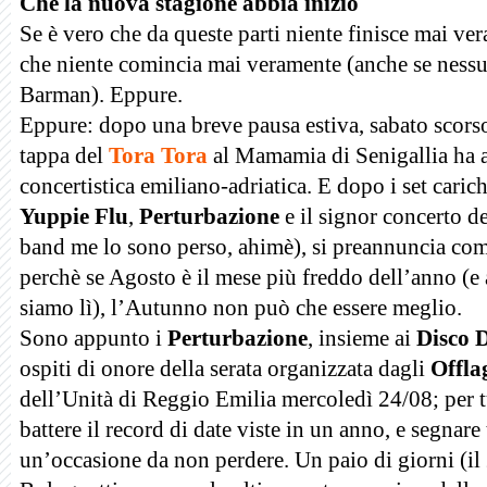
Che la nuova stagione abbia inizio
Se è vero che da queste parti niente finisce mai ve
che niente comincia mai veramente (anche se nes
Barman). Eppure.
Eppure: dopo una breve pausa estiva, sabato scors
tappa del
Tora Tora
al Mamamia di Senigallia ha a
concertistica emiliano-adriatica. E dopo i set caric
Yuppie Flu
,
Perturbazione
e il signor concerto d
band me lo sono perso, ahimè), si preannuncia co
perchè se Agosto è il mese più freddo dell’anno (e
siamo lì), l’Autunno non può che essere meglio.
Sono appunto i
Perturbazione
, insieme ai
Disco 
ospiti di onore della serata organizzata dagli
Offla
dell’Unità di Reggio Emilia mercoledì 24/08; per tu
battere il record di date viste in un anno, e segnare
un’occasione da non perdere. Un paio di giorni (il