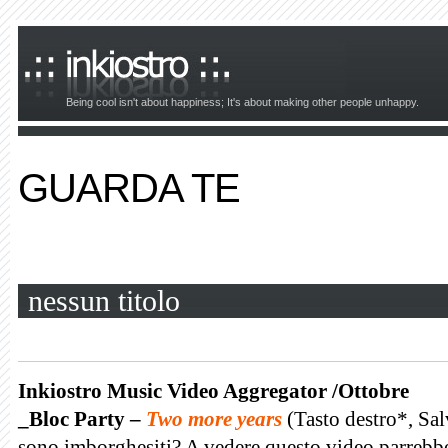
Being cool isn't about happiness; It's about making other people unhappy.
GUARDA TE
nessun titolo
Inkiostro Music Video Aggregator /Ottobre
_Bloc Party –
Two more years
(Tasto destro*, Sa
sono imborghesiti? A vedere questo video parrebbe d