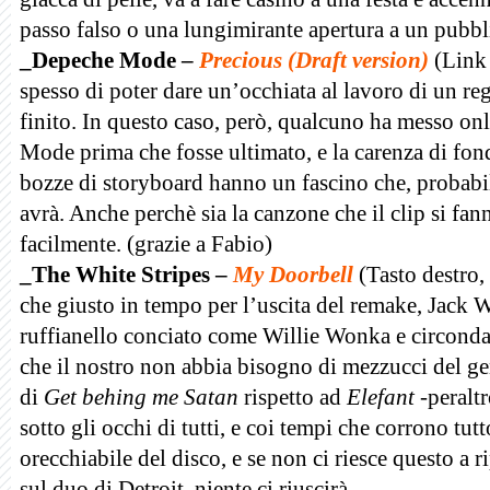
passo falso o una lungimirante apertura a un pubb
_Depeche Mode –
Precious (Draft version)
(
Link
spesso di poter dare un’occhiata al lavoro di un reg
finito. In questo caso, però, qualcuno ha messo on
Mode prima che fosse ultimato, e la carenza di fondal
bozze di storyboard hanno un fascino che, probabi
avrà. Anche perchè sia la canzone che il clip si fa
facilmente. (grazie a Fabio)
_The White Stripes –
My Doorbell
(Tasto destro,
che giusto in tempo per l’uscita del remake, Jack W
ruffianello conciato come Willie Wonka e circonda
che il nostro non abbia bisogno di mezzucci del gen
di
Get behing me Satan
rispetto ad
Elefant
-peralt
sotto gli occhi di tutti, e coi tempi che corrono tutt
orecchiabile del disco, e se non ci riesce questo a r
sul duo di Detroit, niente ci riuscirà.