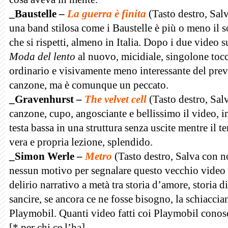
_Baustelle –
La guerra è finita
(Tasto destro, Sa
una band stilosa come i Baustelle è più o meno il s
che si rispetti, almeno in Italia. Dopo i due video 
Moda del lento
al nuovo, micidiale, singolone toc
ordinario e visivamente meno interessante del prev
canzone, ma è comunque un peccato.
_Gravenhurst –
The velvet cell
(Tasto destro, Sal
canzone, cupo, angosciante e bellissimo il video, 
testa bassa in una struttura senza uscite mentre il
vera e propria lezione, splendido.
_Simon Werle –
Metro
(Tasto destro, Salva con 
nessun motivo per segnalare questo vecchio video el
delirio narrativo a metà tra
storia d’amore, storia di
sancire, se ancora ce ne fosse bisogno, la schiaccia
Playmobil. Quanti video fatti coi Playmobil conos
[* per chi ce l’ha]