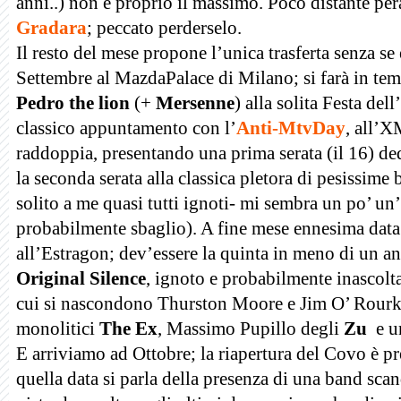
anni..) non è proprio il massimo. Poco distante pera
Gradara
; peccato perderselo.
Il resto del mese propone l’unica trasferta senza se
Settembre al MazdaPalace di Milano; si farà in temp
Pedro the lion
(+
Mersenne
) alla solita Festa del
classico appuntamento con l’
Anti-MtvDay
, all’
raddoppia, presentando una prima serata (il 16) ded
la seconda serata alla classica pletora di pesissim
solito a me quasi tutti ignoti- mi sembra un po’ u
probabilmente sbaglio). A fine mese ennesima data
all’Estragon; dev’essere la quinta in meno di un ann
Original Silence
, ignoto e probabilmente inascolt
cui si nascondono Thurston Moore e Jim O’ Rour
monolitici
The Ex
, Massimo Pupillo degli
Zu
e un
E arriviamo ad Ottobre; la riapertura del Covo è pre
quella data si parla della presenza di una band scan