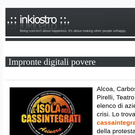
Being cool isn't about happiness; It's about making other people unhappy.
Impronte digitali povere
Alcoa, Carbos
Pirelli, Teat
elenco di azie
crisi. Lo trova
cassaintegra
della protesta