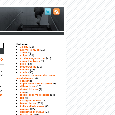
Categorie
3T city
(13)
adorno is my dj
(11)
ahiku
(9)
ahipod
(51)
arbiter elegantiarum
(25)
ro
asocial network
(20)
b-log
(63)
blogcrossing
(36)
cinema
(45)
na
comic
(33)
ro
comodo ma come dire poca
soddisfazione
(4)
contest
(5)
copio cose traduco gente
(9)
dilbert is me
(10)
di
diskoinkiostro
(9)
 è
eco
(4)
na
faccio cose vedo gente
(145)
fail
(5)
faking the books
(73)
fantascienza
(271)
futile e disdicevole
(83)
gaming
(127)
god hates mondays
(2)
guarda te
(216)