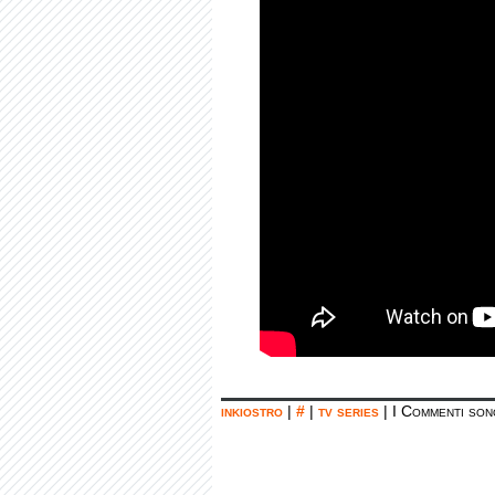
inkiostro
|
#
|
tv series
|
I Commenti son