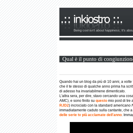
Being cool isn't about happiness; It's ab
Qual è il punto di congiunzion
Quando hai un blog da più di 10 anni, a volte 
che il te stesso di qualche anno prima ha scrit
di adesso ha invariabilmene dimenticato.
L'altra sera, per dire, stavo cercando una cos
AMC), e sono finito su
questo
mio post di tre 
RJD2
) incrociato con la standard americano
immadiatamente caduto sulla cantante, che a s
delle serie tv più acclamate dell'anno
. Imma