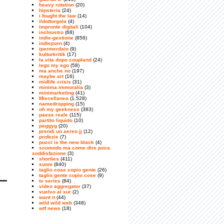
heavy rotation
(20)
hipsteria
(24)
i fought the law
(14)
ildottorgola
(4)
impronte digitali
(104)
inchiostro
(68)
indie-gestione
(856)
indieporn
(4)
ipermerdaio
(9)
kulturkritik
(17)
la vita dopo coupland
(24)
lego my ego
(58)
ma anche no
(197)
maybe art
(16)
midlife crisis
(31)
minima immoralia
(3)
minimarketing
(41)
Miscellanea
(1.528)
namedropping
(15)
oh my geekness
(383)
paese reale
(115)
partito liquido
(10)
peggyg
(20)
prendi un aereo jj
(12)
profezie
(7)
pucci is the new black
(4)
scomodo ma come dire poca
soddisfazione
(3)
shorties
(411)
suoni
(840)
taglio cose copio gente
(26)
taglio gente copio cose
(9)
tv series
(84)
video aggregator
(37)
vuelvo al sur
(2)
want it
(44)
wild wild web
(348)
wtf news
(18)