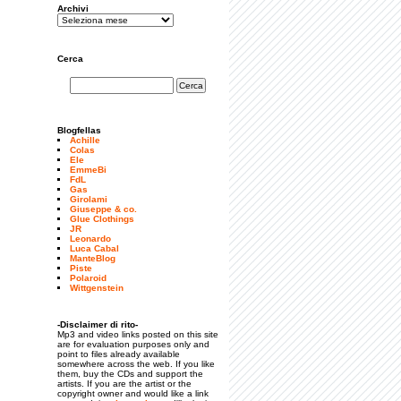
Archivi
Cerca
Blogfellas
Achille
Colas
Ele
EmmeBi
FdL
Gas
Girolami
Giuseppe & co.
Glue Clothings
JR
Leonardo
Luca Cabal
ManteBlog
Piste
Polaroid
Wittgenstein
-Disclaimer di rito-
Mp3 and video links posted on this site
are for evaluation purposes only and
point to files already available
somewhere across the web. If you like
them, buy the CDs and support the
artists. If you are the artist or the
copyright owner and would like a link