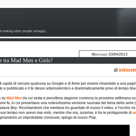
out making other people unhappy.
Mercoledì, 03/04/2013
e tra Mad Men e Girls?
di
inkiost
ti capita di cercare qualcosa su Google e di finire per essere rimandato a una pagi
to e pubblicato e il te stesso arterioslerotico e drammaticamente privo di tempo libe
a su
Mad Men
(la cui sesta e penultima stagione comincia la prossima settimana su
anni fa, in cui presentavo una notevolissima versione suonata del tema della serie (
Nature Boy
. Ricordandomi che meritava ho guardato di nuovo il video, e l'occhio mi
uo tempo non avevo mai visto, mentre che ora, surprise, è tra le protagoniste di
u
ginandomi un improbabile crossover, spingo di nuovo
Play
.