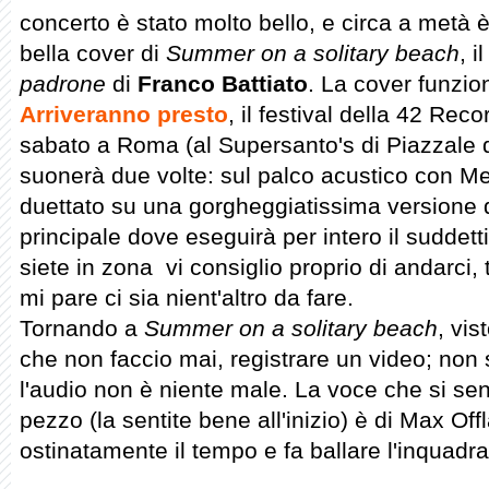
concerto è stato molto bello, e circa a metà 
bella cover di
Summer on a solitary beach
, 
padrone
di
Franco Battiato
. La cover funzi
Arriveranno presto
, il festival della 42 Re
sabato a Roma (al Supersanto's di Piazzale 
suonerà due volte: sul palco acustico con M
duettato su una gorgheggiatissima versione 
principale dove eseguirà per intero il suddett
siete in zona vi consiglio proprio di andarci, 
mi pare ci sia nient'altro da fare.
Tornando a
Summer on a solitary beach
, vis
che non faccio mai, registrare un video; non
l'audio non è niente male. La voce che si sent
pezzo (la sentite bene all'inizio) è di Max Off
ostinatamente il tempo e fa ballare l'inquadra