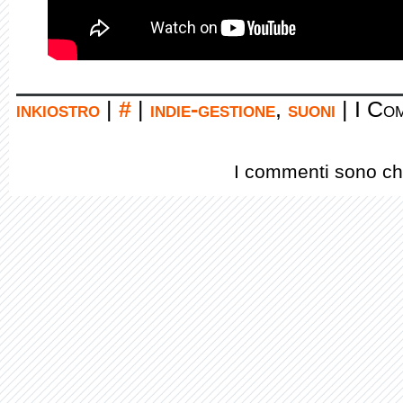
inkiostro
|
#
|
indie-gestione
,
suoni
|
I Com
I commenti sono chi