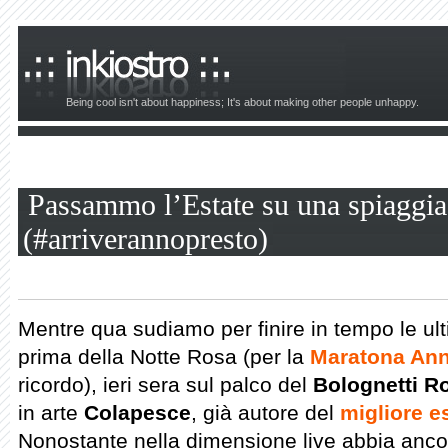
Being cool isn't about happiness; It's about making other people unhappy.
Passammo l’Estate su una spiaggia 
(#arriverannopresto)
Mentre qua sudiamo per finire in tempo le u
prima della Notte Rosa (per la
Maratona Anni
ricordo), ieri sera sul palco del
Bolognetti R
in arte
Colapesce
, già autore del
migliore e
Nonostante nella dimensione live abbia ancora 