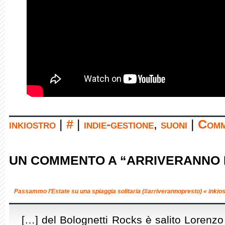
inkiostro
|
#
|
indie-gestione
,
suoni
|
Comm
UN COMMENTO A “ARRIVERANNO 
Passammo l’Estate su una spiaggia solitaria (#arriverannopresto) « inkios
[…] del Bolognetti Rocks è salito Lorenzo 