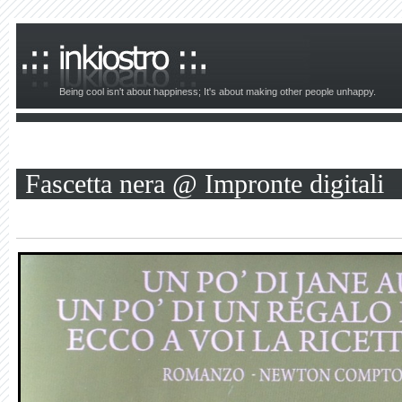
Being cool isn't about happiness; It's about making other people unhappy.
Fascetta nera @ Impronte digitali