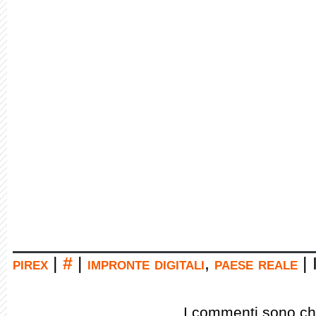
pirex
|
#
|
impronte digitali
,
paese reale
|
I commenti sono chi