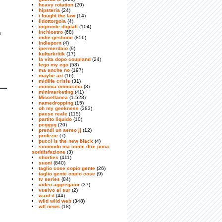
heavy rotation
(20)
hipsteria
(24)
i fought the law
(14)
ildottorgola
(4)
impronte digitali
(104)
inchiostro
(68)
a
indie-gestione
(856)
indieporn
(4)
ipermerdaio
(9)
kulturkritik
(17)
la vita dopo coupland
(24)
lego my ego
(58)
ma anche no
(197)
maybe art
(16)
midlife crisis
(31)
minima immoralia
(3)
minimarketing
(41)
Miscellanea
(1.528)
namedropping
(15)
oh my geekness
(383)
paese reale
(115)
partito liquido
(10)
peggyg
(20)
prendi un aereo jj
(12)
profezie
(7)
pucci is the new black
(4)
scomodo ma come dire poca
soddisfazione
(3)
shorties
(411)
suoni
(840)
taglio cose copio gente
(26)
taglio gente copio cose
(9)
tv series
(84)
video aggregator
(37)
vuelvo al sur
(2)
want it
(44)
wild wild web
(348)
wtf news
(18)