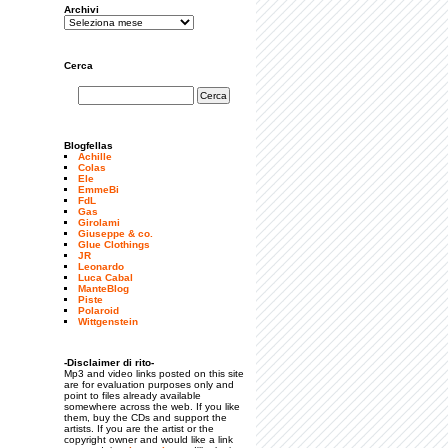
Archivi
Cerca
Blogfellas
Achille
Colas
Ele
EmmeBi
FdL
Gas
Girolami
Giuseppe & co.
Glue Clothings
JR
Leonardo
Luca Cabal
ManteBlog
Piste
Polaroid
Wittgenstein
-Disclaimer di rito-
Mp3 and video links posted on this site
are for evaluation purposes only and
point to files already available
somewhere across the web. If you like
them, buy the CDs and support the
artists. If you are the artist or the
copyright owner and would like a link