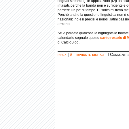
segnali streaming, le applicazioni p2p da scar
intasati, perché la banda non è sufficiente e qu
perderci un po' di tempo. Di solito mi trovo 
Perché anche la questione linguistica non è seco
nazionali: inglesi precisi e noiosi, latini pass
armeno.
Se vi perdete qualcosa le highlights le trovat
calendario segnalo questo
santo rosario di 
di CalcioBlog.
pirex
|
#
|
impronte digitali
|
I Commenti 