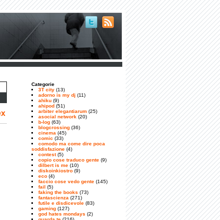
Categorie
3T city
(13)
adorno is my dj
(11)
ahiku
(9)
ahipod
(51)
arbiter elegantiarum
(25)
ex
asocial network
(20)
b-log
(63)
blogcrossing
(36)
cinema
(45)
comic
(33)
comodo ma come dire poca
soddisfazione
(4)
contest
(5)
copio cose traduco gente
(9)
dilbert is me
(10)
diskoinkiostro
(9)
eco
(4)
faccio cose vedo gente
(145)
fail
(5)
faking the books
(73)
fantascienza
(271)
futile e disdicevole
(83)
gaming
(127)
god hates mondays
(2)
guarda te
(216)