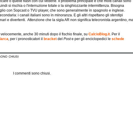
icare o quelle flash con cui vederle. Il problema principale è che molti canali sono
indi si rischia o l'interruzione totale o la singhiozzante intermittenza. Bisogna
meglio con Sopcast o TVU player, che sono generalmente in spagnolo e inglese.
ndaria: i canali italiani sono in minoranza. E gli altri rispettano gli sterotipi
ionari e divertenti. Attenzione che la sigla AR non significa telecronista argentino, m
e velocemente, anche 30 minuti dopo il fischio finale, su
CalcioBlog.it
. Per il
Marca
, per i pronosticatori il
bracket
del
Post
e per gli enciclopedici le
schede
sono chiusi
I commenti sono chiusi.