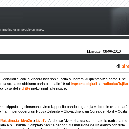
out making other people unhappy.
Mercoledì, 09/06/2010
di
pir
i Mondiali di calcio. Ancora non son riuscito a liberami di questo vizio porco. Che
sta scusa ne abbiamo parlato ieri alle 19 ad
impronte digitali
su
radiocitta'fujiko
.
bblicava delle
dritte
molto simili alle nostre.
 ha
scippato
legittimamente vinto l'apposito bando di gara, la visione in chiaro sarà
amo 4 anni per goderci un Nuova Zelanda – Slovacchia o un Corea del Nord – Costa
:
Rojadirecta
,
Myp2p
e
LiveTv
. Anche se Myp2p ha già schedulato le partite, a me
leto e più stabile. Completo perché per ogni trasmissione c'è un elenco con tutte i