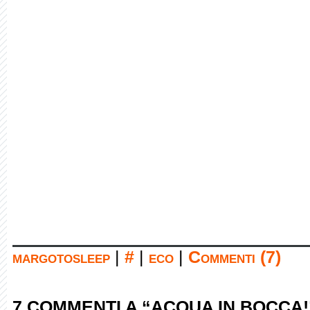
margotosleep
|
#
|
eco
|
Commenti (7)
7 COMMENTI A “ACQUA IN BOCCA!