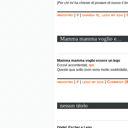
[Per chi mi ha chiesto di postare di nuovo il li
inkiostro
|
#
|
guarda te
,
lego my ego
|
Mamma mamma voglio e…
Mamma mamma voglio essere un lego
Eccovi accontentati,
qui
.
Questo qua sotto (non sono molto soddisfatto, 
inkiostro
|
#
|
lego my ego
|
Commenti (8
nessun titolo
Gödel, Escher e Lego