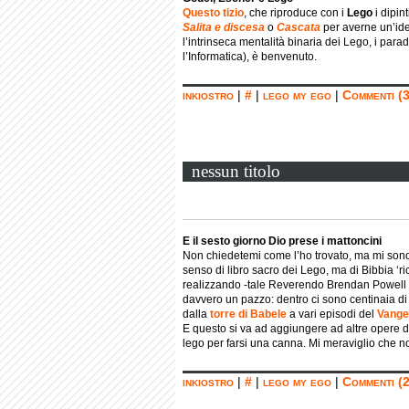
Questo tizio
, che riproduce con i
Lego
i dipint
Salita e discesa
o
Cascata
per averne un’ide
l’intrinseca mentalità binaria dei Lego, i para
l’Informatica), è benvenuto.
inkiostro
|
#
|
lego my ego
|
Commenti (3
nessun titolo
E il sesto giorno Dio prese i mattoncini
Non chiedetemi come l’ho trovato, ma mi son
senso di libro sacro dei Lego, ma di Bibbia ‘ri
realizzando -tale Reverendo Brendan Powell 
davvero un pazzo: dentro ci sono centinaia di
dalla
torre di Babele
a vari episodi del
Vange
E questo si va ad aggiungere ad altre opere d
lego per farsi una canna. Mi meraviglio che n
inkiostro
|
#
|
lego my ego
|
Commenti (2