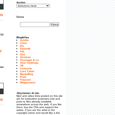
Archivi
ro
Cerca
osa
Blogfellas
Achille
Colas
Ele
EmmeBi
ty
FdL
Gas
Girolami
Giuseppe & co.
Glue Clothings
JR
Leonardo
Luca Cabal
ManteBlog
Piste
Polaroid
Wittgenstein
-Disclaimer di rito-
Mp3 and video links posted on this site
ro
are for evaluation purposes only and
point to files already available
somewhere across the web. If you like
them, buy the CDs and support the
artists. If you are the artist or the
copyright owner and would like a link