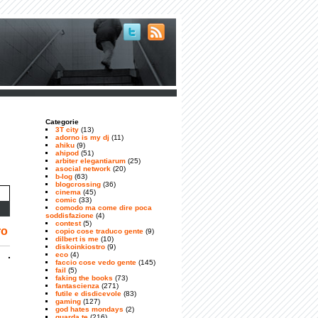
Categorie
3T city
(13)
adorno is my dj
(11)
ahiku
(9)
ahipod
(51)
arbiter elegantiarum
(25)
asocial network
(20)
b-log
(63)
blogcrossing
(36)
cinema
(45)
comic
(33)
comodo ma come dire poca
soddisfazione
(4)
contest
(5)
ro
copio cose traduco gente
(9)
dilbert is me
(10)
diskoinkiostro
(9)
eco
(4)
faccio cose vedo gente
(145)
fail
(5)
faking the books
(73)
fantascienza
(271)
futile e disdicevole
(83)
gaming
(127)
god hates mondays
(2)
guarda te
(216)