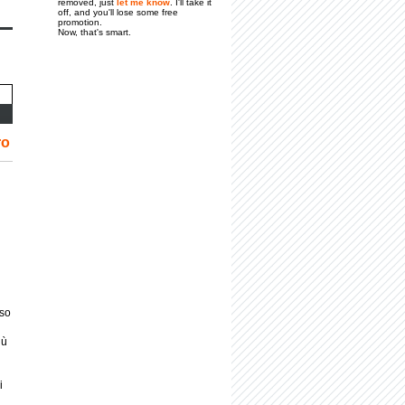
removed, just
let me know
. I'll take it
off, and you'll lose some free
promotion.
Now, that's smart.
ro
oso
iù
i