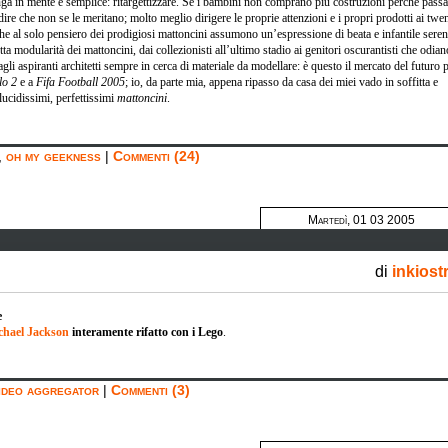
enga in mente è semplice: ritargettizzare. Se i bambini non comprano più costruzioni perchè pass
 dire che non se le meritano; molto meglio dirigere le proprie attenzioni e i propri prodotti ai twe
che al solo pensiero dei prodigiosi mattoncini assumono un’espressione di beata e infantile seren
ta modularità dei mattoncini, dai collezionisti all’ultimo stadio ai genitori oscurantisti che odian
li aspiranti architetti sempre in cerca di materiale da modellare: è questo il mercato del futuro 
lo 2
e a
Fifa Football 2005
; io, da parte mia, appena ripasso da casa dei miei vado in soffitta e
lucidissimi, perfettissimi
mattoncini
.
,
oh my geekness
|
Commenti (24)
Martedì, 01 03 2005
di
inkiost
e
chael Jackson
interamente rifatto con i Lego
.
ideo aggregator
|
Commenti (3)