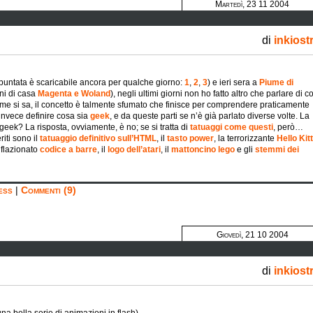
Martedì, 23 11 2004
di
inkiost
 puntata è scaricabile ancora per qualche giorno:
1
,
2
,
3
) e ieri sera a
Piume di
ni di casa
Magenta e Woland
), negli ultimi giorni non ho fatto altro che parlare di c
come si sa, il concetto è talmente sfumato che finisce per comprendere praticamente
 invece definire cosa sia
geek
, e da queste parti se n’è già parlato diverse volte. La
eek? La risposta, ovviamente, è no; se si tratta di
tatuaggi come questi
, però…
riti sono il
tatuaggio definitivo sull’HTML
, il
tasto power
, la terrorizzante
Hello Kit
nflazionato
codice a barre
, il
logo dell’atari
, il
mattoncino lego
e gli
stemmi dei
ess
|
Commenti (9)
Giovedì, 21 10 2004
di
inkiost