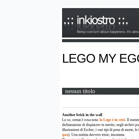
Being cool isn't about happiness; It's ab
LEGO MY EG
nessun titolo
Another brick in the wall
Lo so, ormai è cosa nota:
la Lego è in crisi
.
Il numer
dichiarazione di dispiacere in merito; negli archivi pot
illustrazioni di Escher, i vari tipi di pena di morte, le
qua
). Una notizia davvero triste, insomma.