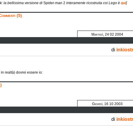
nk: la bellissima versione di
Spider-man 2
interamente ricostruita coi Lego è
qui
]
Commenti (5)
Martedì, 24 02 2004
di
inkiost
in realtà) dovrei essere io:
)
Giovedì, 16 10 2003
di
inkiost