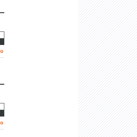
ro
ro