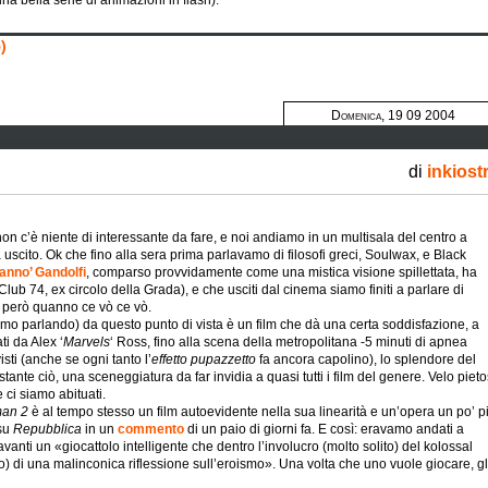
una bella serie di animazioni in flash).
)
Domenica, 19 09 2004
di
inkiost
à non c’è niente di interessante da fare, e noi andiamo in un multisala del centro a
cito. Ok che fino alla sera prima parlavamo di filosofi greci, Soulwax, e Black
anno’ Gandolfi
, comparso provvidamente come una mistica visione spillettata, ha
ub 74, ex circolo della Grada), e che usciti dal cinema siamo finiti a parlare di
 però quanno ce vò ce vò.
amo parlando) da questo punto di vista è un film che dà una certa soddisfazione, a
ti da Alex ‘
Marvels
‘ Ross, fino alla scena della metropolitana -5 minuti di apnea
 visti (anche se ogni tanto l’
effetto pupazzetto
fa ancora capolino), lo splendore del
stante ciò, una sceneggiatura da far invidia a quasi tutti i film del genere. Velo piet
 ci siamo abituati.
man 2
è al tempo stesso un film autoevidente nella sua linearità e un’opera un po’ p
 su
Repubblica
in un
commento
di un paio di giorni fa.
E così: eravamo andati a
avanti un «giocattolo intelligente che dentro l’involucro (molto solito) del kolossal
) di una malinconica riflessione sull’eroismo». Una volta che uno vuole giocare, gl