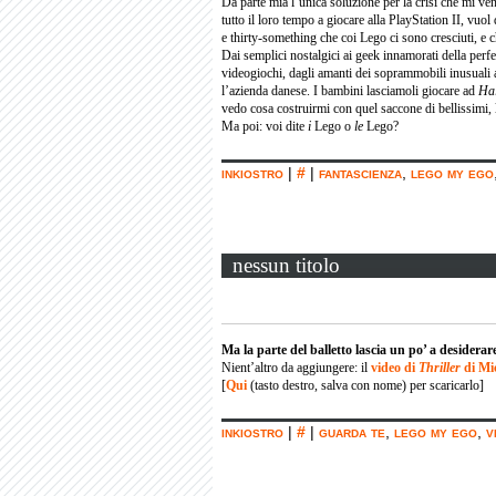
Da parte mia l’unica soluzione per la crisi che mi v
tutto il loro tempo a giocare alla PlayStation II, vuol
e thirty-something che coi Lego ci sono cresciuti, e 
Dai semplici nostalgici ai geek innamorati della perfet
videogiochi, dagli amanti dei soprammobili inusuali ag
l’azienda danese. I bambini lasciamoli giocare ad
Ha
vedo cosa costruirmi con quel saccone di bellissimi, 
Ma poi: voi dite
i
Lego o
le
Lego?
inkiostro
|
#
|
fantascienza
,
lego my ego
nessun titolo
Ma la parte del balletto lascia un po’ a desiderar
Nient’altro da aggiungere: il
video di
Thriller
di Mi
[
Qui
(tasto destro, salva con nome) per scaricarlo]
inkiostro
|
#
|
guarda te
,
lego my ego
,
v