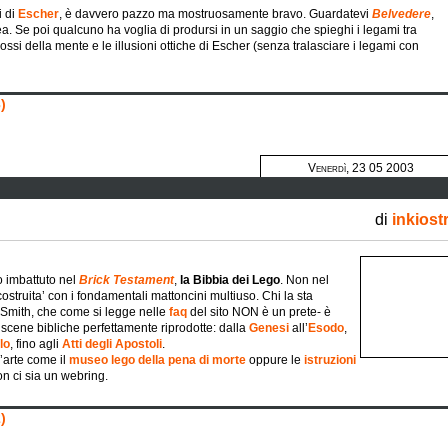
i di
Escher
, è davvero pazzo ma mostruosamente bravo. Guardatevi
Belvedere
,
a. Se poi qualcuno ha voglia di prodursi in un saggio che spieghi i legami tra
dossi della mente e le illusioni ottiche di Escher (senza tralasciare i legami con
)
Venerdì, 23 05 2003
di
inkiost
o imbattuto nel
Brick Testament
,
la Bibbia dei Lego
. Non nel
costruita’ con i fondamentali mattoncini multiuso. Chi la sta
Smith, che come si legge nelle
faq
del sito NON è un prete- è
 scene bibliche perfettamente riprodotte: dalla
Genesi
all’
Esodo
,
lo
, fino agli
Atti degli Apostoli
.
’arte come il
museo lego della pena di morte
oppure le
istruzioni
on ci sia un webring.
)