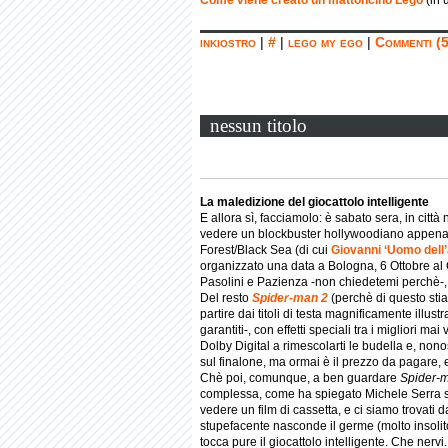
Come viene creato un mattoncino Lego
(in 
inkiostro
|
#
|
lego my ego
|
Commenti (5
nessun titolo
La maledizione del giocattolo intelligente
E allora sì, facciamolo: è sabato sera, in citt
vedere un blockbuster hollywoodiano appena us
Forest/Black Sea (di cui
Giovanni ‘Uomo dell’
organizzato una data a Bologna, 6 Ottobre al Cl
Pasolini e Pazienza -non chiedetemi perchè-,
Del resto
Spider-man 2
(perchè di questo sti
partire dai titoli di testa magnificamente illustra
garantiti-, con effetti speciali tra i migliori mai
Dolby Digital a rimescolarti le budella e, nono
sul finalone, ma ormai è il prezzo da pagare, e
Chè poi, comunque, a ben guardare
Spider-
complessa, come ha spiegato Michele Serra
vedere un film di cassetta, e ci siamo trovati d
stupefacente nasconde il germe (molto insolito
tocca pure il giocattolo intelligente. Che nervi.