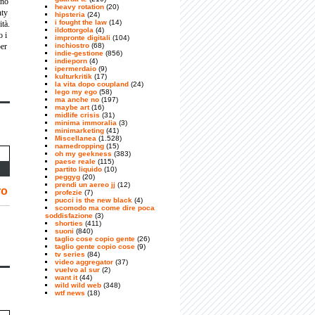
ano
heavy rotation
(20)
nty
hipsteria
(24)
i fought the law
(14)
ità.
ildottorgola
(4)
o i
impronte digitali
(104)
per
inchiostro
(68)
indie-gestione
(856)
indieporn
(4)
ipermerdaio
(9)
kulturkritik
(17)
la vita dopo coupland
(24)
lego my ego
(58)
ma anche no
(197)
maybe art
(16)
midlife crisis
(31)
minima immoralia
(3)
minimarketing
(41)
Miscellanea
(1.528)
namedropping
(15)
oh my geekness
(383)
paese reale
(115)
partito liquido
(10)
peggyg
(20)
prendi un aereo jj
(12)
ro
profezie
(7)
pucci is the new black
(4)
scomodo ma come dire poca
soddisfazione
(3)
shorties
(411)
suoni
(840)
taglio cose copio gente
(26)
taglio gente copio cose
(9)
tv series
(84)
video aggregator
(37)
vuelvo al sur
(2)
want it
(44)
wild wild web
(348)
wtf news
(18)