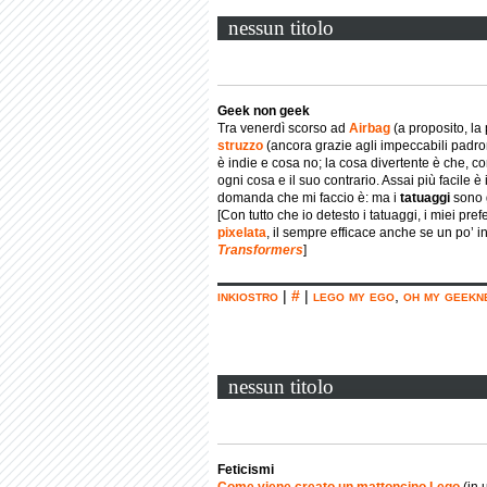
nessun titolo
Geek non geek
Tra venerdì scorso ad
Airbag
(a proposito, la
struzzo
(ancora grazie agli impeccabili padro
è indie e cosa no; la cosa divertente è che, 
ogni cosa e il suo contrario. Assai più facile è
domanda che mi faccio è: ma i
tatuaggi
sono g
[Con tutto che io detesto i tatuaggi, i miei prefe
pixelata
, il sempre efficace anche se un po’ i
Transformers
]
inkiostro
|
#
|
lego my ego
,
oh my geekn
nessun titolo
Feticismi