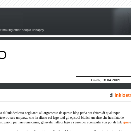
out making other people unhappy.
O
Lunedì, 18 04 2005
di
inkiost
o di link dedicato negli anni all’argomento da questo blog parla più chiaro di qualunque
ete trovare un pazzo che ha rifatto coi lego tutti gli episodi biblici, un altro che ha rifatto le
 istruzioni per farsi una canna, gli avatar fatti di lego e i case per i computer (un po’ di link
qua
e