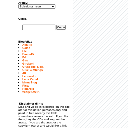
Archivi
Cerca
Blogfellas
Achille
Colas
Ele
EmmeBi
FdL
Gas
Girolami
Giuseppe & co.
Glue Clothings
JR
Leonardo
Luca Cabal
ManteBlog
Piste
Polaroid
Wittgenstein
-Disclaimer di rito-
Mp3 and video links posted on this site
are for evaluation purposes only and
point to files already available
somewhere across the web. If you like
them, buy the CDs and support the
artists. If you are the artist or the
copyright owner and would like a link