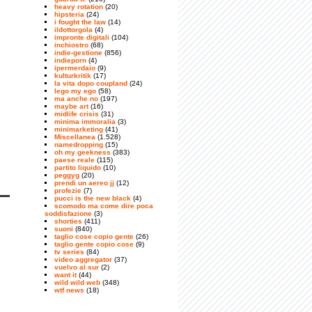
heavy rotation
(20)
hipsteria
(24)
i fought the law
(14)
ildottorgola
(4)
impronte digitali
(104)
inchiostro
(68)
indie-gestione
(856)
indieporn
(4)
ipermerdaio
(9)
kulturkritik
(17)
la vita dopo coupland
(24)
lego my ego
(58)
ma anche no
(197)
maybe art
(16)
midlife crisis
(31)
minima immoralia
(3)
minimarketing
(41)
Miscellanea
(1.528)
namedropping
(15)
oh my geekness
(383)
paese reale
(115)
partito liquido
(10)
peggyg
(20)
prendi un aereo jj
(12)
profezie
(7)
pucci is the new black
(4)
scomodo ma come dire poca
soddisfazione
(3)
shorties
(411)
suoni
(840)
taglio cose copio gente
(26)
taglio gente copio cose
(9)
tv series
(84)
video aggregator
(37)
vuelvo al sur
(2)
want it
(44)
wild wild web
(348)
wtf news
(18)