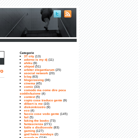
Categorie
3T city
(13)
adorno is my dj
(11)
ahiku
(9)
ahipod
(51)
arbiter elegantiarum
(25)
ro
asocial network
(20)
b-log
(63)
blogcrossing
(36)
cinema
(45)
comic
(33)
comodo ma come dire poca
soddisfazione
(4)
contest
(5)
copio cose traduco gente
(9)
dilbert is me
(10)
diskoinkiostro
(9)
eco
(4)
faccio cose vedo gente
(145)
fail
(5)
faking the books
(73)
fantascienza
(271)
futile e disdicevole
(83)
gaming
(127)
god hates mondays
(2)
guarda te
(216)