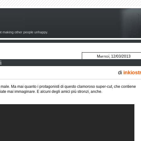
out making other people unhappy.
Martedì, 12/03/2013
i
di
inkiost
male. Ma mai quanto i protagonisti di questo clamoroso super-cut, che contiene
iate mai immaginare. E alcuni degli amici più stronzi, anche.