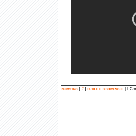
inkiostro
|
#
|
futile e disdicevole
|
I Co