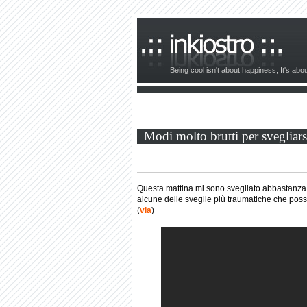
Being cool isn't about happiness; It's ab
Modi molto brutti per svegliars
Questa mattina mi sono svegliato abbastanza 
alcune delle sveglie più traumatiche che poss
(
via
)