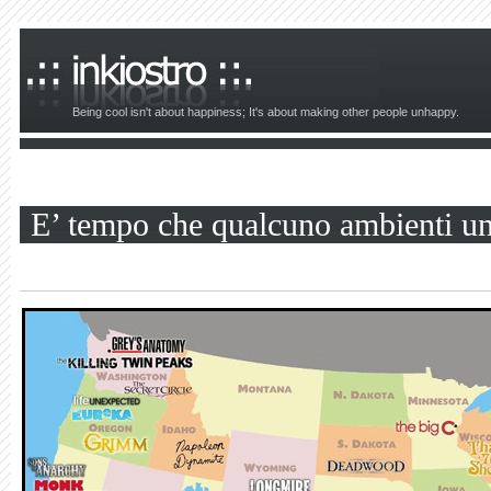
Being cool isn't about happiness; It's about making other people unhappy.
E’ tempo che qualcuno ambienti un