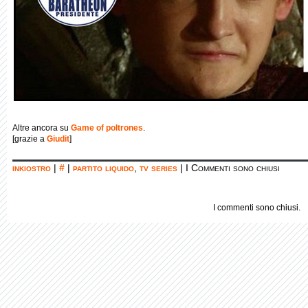
Altre ancora su
Game of poltrones
.
[grazie a
Giudit
]
inkiostro
|
#
|
partito liquido
,
tv series
|
I Commenti sono chiusi
I commenti sono chiusi.