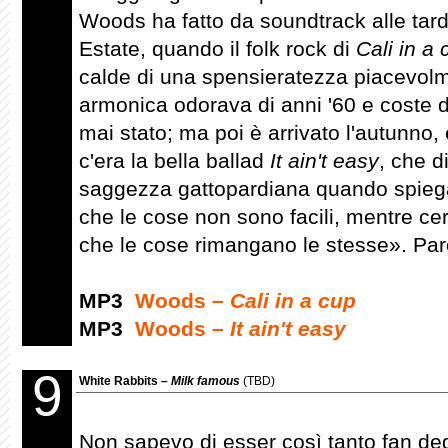
Woods ha fatto da soundtrack alle tar
Estate, quando il folk rock di
Cali in a 
calde di una spensieratezza piacevolm
armonica odorava di anni '60 e coste 
mai stato; ma poi è arrivato l'autunno, 
c'era la bella ballad
It ain't easy
, che 
saggezza gattopardiana quando spiega 
che le cose non sono facili, mentre cer
che le cose rimangano le stesse». Par
MP3
Woods –
Cali in a cup
MP3
Woods –
It ain't easy
9
White Rabbits –
Milk famous
(TBD)
Non sapevo di esser così tanto fan de