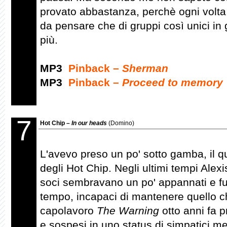
provato abbastanza, perchè ogni volt
da pensare che di gruppi così unici in
più.
MP3
Pinback –
Sherman
MP3
Pinback –
Proceed to memory
7
Hot Chip –
In our heads
(Domino)
L'avevo preso un po' sotto gamba, il q
degli Hot Chip. Negli ultimi tempi Alexi
soci sembravano un po' appannati e fu
tempo, incapaci di mantenere quello ch
capolavoro
The Warning
otto anni fa 
e sospesi in uno status di simpatici me