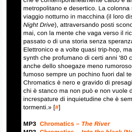
metropolitano e desertico. La colonna 
viaggio notturno in macchina (il loro 
Night Drive
), attraversando posti scono
mai, con la mente che vaga verso il r
passato o di una storia senza speranz
Elettronico e a volte quasi trip-hop, m
synth che profumano di certi anni '80
anche dello shoegaze meno rumoroso 
fumoso sempre un pochino fuori dal te
Chromatics è nero e gravido di presagi,
chi è stanco ma non può e non vuole d
increspature di inquietudine che è sem
tormenti.» [
#
]
MP3
Chromatics –
The River
MP3
Chromatics –
Into the black
(Ne