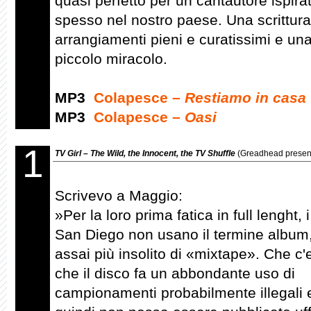
quasi perfetto per un cantautore ispi
spesso nel nostro paese. Una scrittura
arrangiamenti pieni e curatissimi e u
piccolo miracolo.
MP3
Colapesce –
Restiamo in casa
MP3
Colapesce –
Oasi
1
TV Girl – The Wild, the Innocent, the TV Shuffle
(Greadhead present
Scrivevo a Maggio:
»Per la loro prima fatica in full lenght, 
San Diego non usano il termine album
assai più insolito di «mixtape». Che c'en
che il disco fa un abbondante uso di
campionamenti probabilmente illegali 