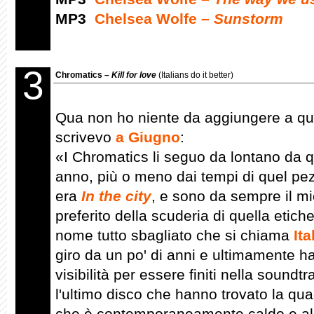
MP3
Chelsea Wolfe –
Sunstorm
3
Chromatics –
Kill for love
(Italians do it better)
Qua non ho niente da aggiungere a qu
scrivevo
a Giugno
:
«I Chromatics li seguo da lontano da 
anno, più o meno dai tempi di quel p
era
In the city
, e sono da sempre il m
preferito della scuderia di quella etiche
nome tutto sbagliato che si chiama
Ita
giro da un po' di anni e ultimamente h
visibilità per essere finiti nella soundt
l'ultimo disco che hanno trovato la qu
che è contemporaneamente caldo e alg