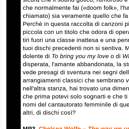
che normalmente fai («doom folk», l'h
chiamato) sia veramente quello che fa
Perchè in questa raccolta di canzoni p
piccola con un titolo che odora di ope
tiri fuori una classe inattesa e una pen
tuoi dischi precedenti non si sentiva. M
dolente di
To bring you my love
o di
Wh
disperata, l'amante abbandonata, la st
vede presagi di sventura nei segni del
arrangiamenti classici che sembrano 
nell'altra stanza, hai trovato una dime
che prima potevi solo sognarti e che ti 
nomi del cantautorato femminile di que
altri, di dischi così?
MP3
Chelsea Wolfe –
The way we u