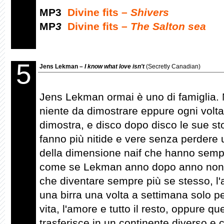
MP3
Divine fits –
Shivers
MP
3
Divine fits –
The Salton sea
5
Jens Lekman –
I know what love isn't
(Secretly Canadian)
Jens Lekman ormai è uno di famiglia.
niente da dimostrare eppure ogni volta
dimostra, e disco dopo disco le sue sto
fanno più nitide e vere senza perdere u
della dimensione naif che hanno sempr
come se Lekman anno dopo anno non
che diventare sempre più se stesso, l'
una birra una volta a settimana solo pe
vita, l'amore e tutto il resto, oppure qu
trasferisce in un continente diverso e 