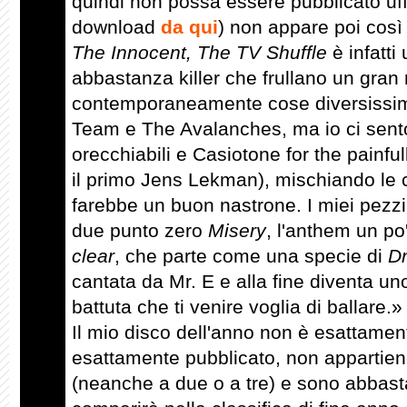
quindi non possa essere pubblicato uffic
download
da qui
) non appare poi cos
The Innocent, The TV Shuffle
è infatti
abbastanza killer che frullano un gran
contemporaneamente cose diversissime
Team e The Avalanches, ma io ci sento
orecchiabili e Casiotone for the painfu
il primo Jens Lekman), mischiando le
farebbe un buon nastrone. I miei pezzi 
due punto zero
Misery
, l'anthem un po
clear
, che parte come una specie di
Dr
cantata da Mr. E e alla fine diventa un
battuta che ti venire voglia di ballare.»
Il mio disco dell'anno non è esattamen
esattamente pubblicato, non appartien
(neanche a due o a tre) e sono abbas