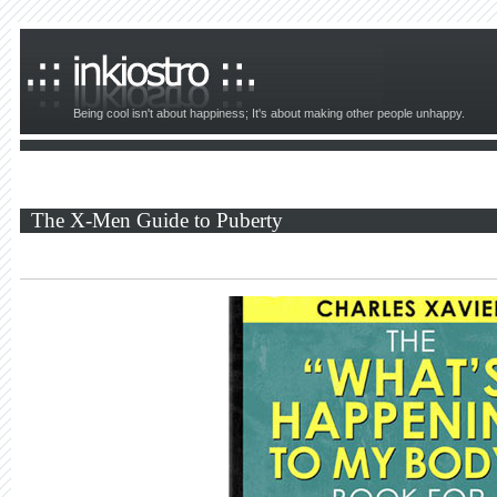
Being cool isn't about happiness; It's about making other people unhappy.
The X-Men Guide to Puberty