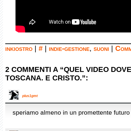
inkiostro
|
#
|
indie-gestione
,
suoni
|
Comm
2 COMMENTI A “QUEL VIDEO DOVE
TOSCANA. E CRISTO.”:
plus1gmt
speriamo almeno in un promettente futuro