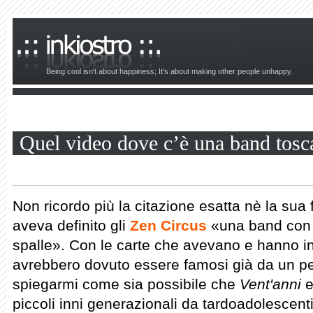
Being cool isn't about happiness; It's about making other people unhappy.
Quel video dove c’è una band tosca
Non ricordo più la citazione esatta nè la sua
aveva definito gli
Zen Circus
«una band con u
spalle». Con le carte che avevano e hanno i
avrebbero dovuto essere famosi già da un pe
spiegarmi come sia possibile che
Vent'anni
piccoli inni generazionali da tardoadolescen