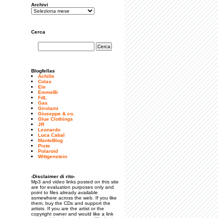
Archivi
Cerca
Blogfellas
Achille
Colas
Ele
EmmeBi
FdL
Gas
Girolami
Giuseppe & co.
Glue Clothings
JR
Leonardo
Luca Cabal
ManteBlog
Piste
Polaroid
Wittgenstein
-Disclaimer di rito-
Mp3 and video links posted on this site
are for evaluation purposes only and
point to files already available
somewhere across the web. If you like
them, buy the CDs and support the
artists. If you are the artist or the
copyright owner and would like a link