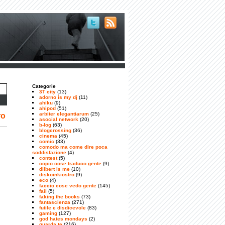
Categorie
3T city
(13)
adorno is my dj
(11)
ahiku
(9)
ahipod
(51)
arbiter elegantiarum
(25)
ro
asocial network
(20)
b-log
(63)
blogcrossing
(36)
cinema
(45)
comic
(33)
comodo ma come dire poca
soddisfazione
(4)
contest
(5)
copio cose traduco gente
(9)
dilbert is me
(10)
diskoinkiostro
(9)
eco
(4)
faccio cose vedo gente
(145)
fail
(5)
faking the books
(73)
fantascienza
(271)
futile e disdicevole
(83)
gaming
(127)
god hates mondays
(2)
guarda te
(216)