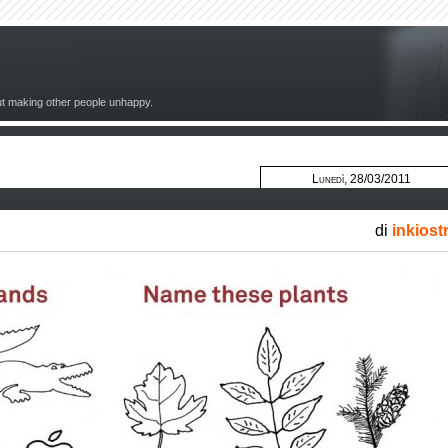
out making other people unhappy.
Lunedì, 28/03/2011
di
inkiost