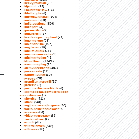
heavy rotation
(20)
hipsteria
(24)
i fought the law
(14)
ildottorgola
(4)
impronte digitali
(104)
inchiostro
(68)
indie-gestione
(856)
indieporn
(4)
ipermerdaio
(9)
kulturkritik
(17)
la vita dopo coupland
(24)
lego my ego
(58)
ma anche no
(197)
maybe art
(16)
midlife crisis
(31)
minima immoralia
(3)
minimarketing
(41)
Miscellanea
(1.528)
namedropping
(15)
oh my geekness
(383)
paese reale
(115)
partito liquido
(10)
peggyg
(20)
prendi un aereo jj
(12)
profezie
(7)
pucci is the new black
(4)
scomodo ma come dire poca
soddisfazione
(3)
shorties
(411)
suoni
(840)
taglio cose copio gente
(26)
taglio gente copio cose
(9)
tv series
(84)
video aggregator
(37)
vuelvo al sur
(2)
want it
(44)
wild wild web
(348)
wtf news
(18)