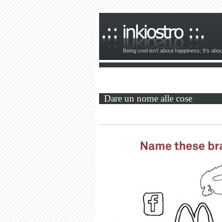
Being cool isn't about happiness; It's ab
Dare un nome alle cose