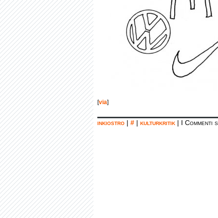
[
via
]
inkiostro
|
#
|
kulturkritik
|
I Commenti s