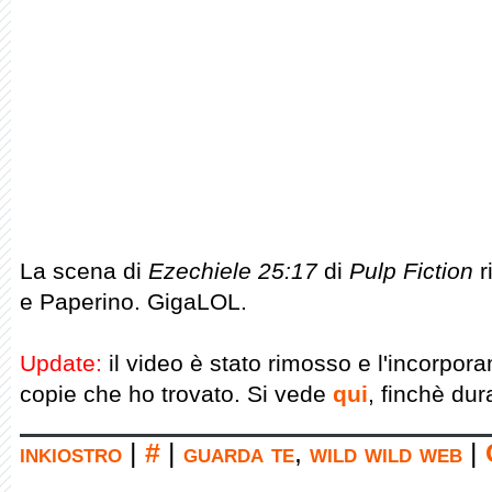
La scena di
Ezechiele 25:17
di
Pulp Fiction
r
e Paperino. GigaLOL.
Update:
il video è stato rimosso e l'incorpora
copie che ho trovato. Si vede
qui
, finchè dur
inkiostro
|
#
|
guarda te
,
wild wild web
|