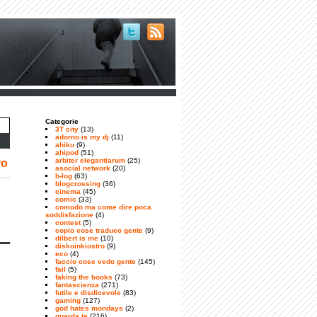
Categorie
3T city
(13)
adorno is my dj
(11)
ahiku
(9)
ahipod
(51)
arbiter elegantiarum
(25)
ro
asocial network
(20)
b-log
(63)
blogcrossing
(36)
cinema
(45)
comic
(33)
comodo ma come dire poca
soddisfazione
(4)
contest
(5)
copio cose traduco gente
(9)
dilbert is me
(10)
diskoinkiostro
(9)
eco
(4)
faccio cose vedo gente
(145)
fail
(5)
faking the books
(73)
fantascienza
(271)
futile e disdicevole
(83)
gaming
(127)
god hates mondays
(2)
guarda te
(216)