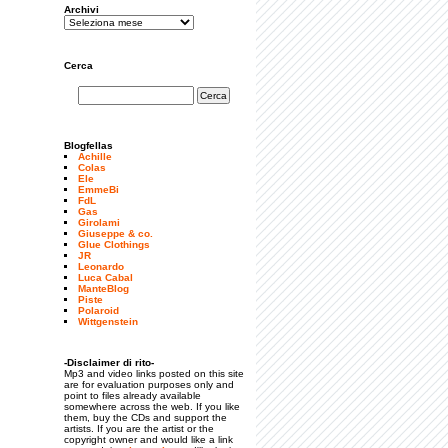
Archivi
Cerca
Blogfellas
Achille
Colas
Ele
EmmeBi
FdL
Gas
Girolami
Giuseppe & co.
Glue Clothings
JR
Leonardo
Luca Cabal
ManteBlog
Piste
Polaroid
Wittgenstein
-Disclaimer di rito-
Mp3 and video links posted on this site
are for evaluation purposes only and
point to files already available
somewhere across the web. If you like
them, buy the CDs and support the
artists. If you are the artist or the
copyright owner and would like a link