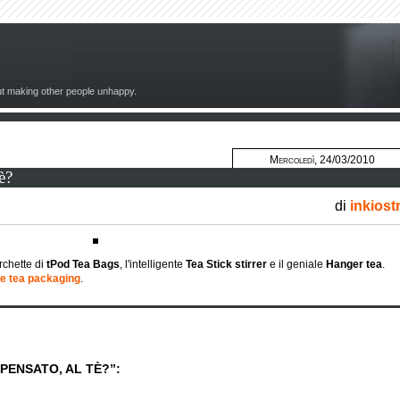
out making other people unhappy.
Mercoledì, 24/03/2010
è?
di
inkiost
rchette di
tPod Tea Bags
, l'intelligente
Tea Stick stirrer
e il geniale
Hanger tea
.
ve tea packaging
.
 PENSATO, AL TÈ?”: