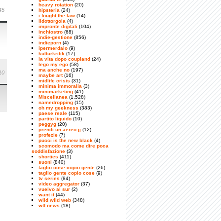
heavy rotation
(20)
45
hipsteria
(24)
i fought the law
(14)
ildottorgola
(4)
impronte digitali
(104)
inchiostro
(68)
indie-gestione
(856)
indieporn
(4)
ipermerdaio
(9)
kulturkritik
(17)
la vita dopo coupland
(24)
lego my ego
(58)
ma anche no
(197)
10
maybe art
(16)
midlife crisis
(31)
minima immoralia
(3)
minimarketing
(41)
Miscellanea
(1.528)
namedropping
(15)
oh my geekness
(383)
paese reale
(115)
partito liquido
(10)
peggyg
(20)
prendi un aereo jj
(12)
profezie
(7)
pucci is the new black
(4)
scomodo ma come dire poca
soddisfazione
(3)
shorties
(411)
suoni
(840)
taglio cose copio gente
(26)
taglio gente copio cose
(9)
tv series
(84)
video aggregator
(37)
vuelvo al sur
(2)
want it
(44)
wild wild web
(348)
wtf news
(18)