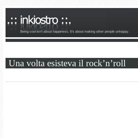
Being cool isn't about happiness; It's about making other people unhappy.
Una volta esisteva il rock’n’roll