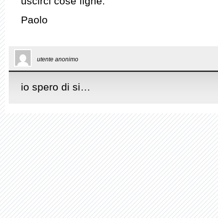
uscirci cose fighe.
Paolo
utente anonimo
io spero di si…