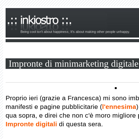
Being cool isn't about happiness; It's about making other people unhappy.
Impronte di minimarketing digitale
Proprio ieri (grazie a Francesca) mi sono imb
manifesti e pagine pubblicitarie (
l'ennesima
)
qua sopra, e direi che non c'è moro migliore 
Impronte digitali
di questa sera.