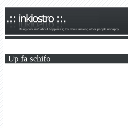
Being cool isn't about happiness; It's about making other people unhappy.
Up fa schifo