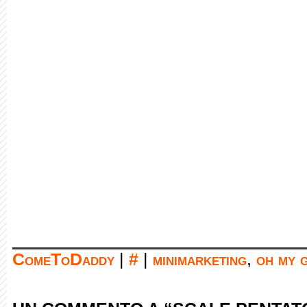
ComeToDaddy
|
#
|
minimarketing
,
oh my 