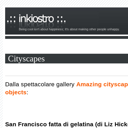
Being cool isn't about happiness; It's about making other people unhappy.
Cityscapes
Dalla spettacolare gallery
Amazing cityscap
objects
:
San Francisco fatta di gelatina (di Liz Hic