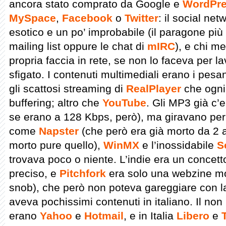
ancora stato comprato da Google e
WordPr
MySpace
,
Facebook
o
Twitter
: il social ne
esotico e un po’ improbabile (il paragone più
mailing list oppure le chat di
mIRC
), e chi me
propria faccia in rete, se non lo faceva per 
sfigato. I contenuti multimediali erano i pesa
gli scattosi streaming di
RealPlayer
che ogni
buffering; altro che
YouTube
. Gli MP3 già c’
se erano a 128 Kbps, però), ma giravano per lo
come
Napster
(che però era già morto da 2 
morto pure quello),
WinMX
e l’inossidabile
S
trovava poco o niente. L’indie era un conce
preciso, e
Pitchfork
era solo una webzine mol
snob), che però non poteva gareggiare con 
aveva pochissimi contenuti in italiano. Il non 
erano
Yahoo
e
Hotmail
, e in Italia
Libero
e
T