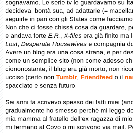
sognavamo. Le serie tv le guardavamo su It
decideva, bontà sua, ad adattarle (= macellarl
seguirle in pari con gli States come facciamo
Non che ci fosse chissà cosa da guardare, pe
e andava forte
E.R.
,
X-files
era già finito ma
Lost
,
Desperate Housewives
e compagnia do
Avere un blog era una cosa strana, e per desc
come un semplice sito (non come adesso che s
ciononostante, il blog era già morto, non ric
ucciso (certo non
Tumblr
,
Friendfeed
o il
na
spacciato e senza futuro.
Sei anni fa scrivevo spesso dei fatti miei (a
gradualmente ho smesso perchè mi legge de
mia mamma al fratello dell’ex ragazza di mio
mi fermano al Covo o mi scrivono via mail. P