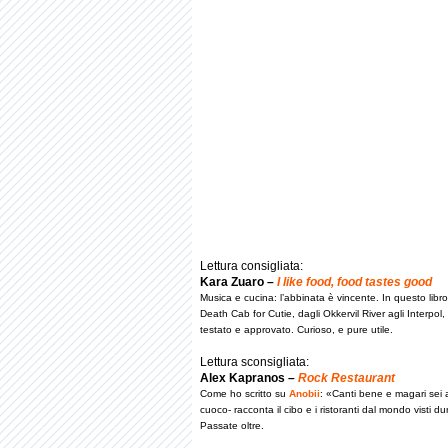
Lettura consigliata:
Kara Zuaro –
I like food, food tastes good
Musica e cucina: l’abbinata è vincente. In questo libr
Death Cab for Cutie, dagli Okkervil River agli Interpo
testato e approvato. Curioso, e pure utile.
Lettura sconsigliata:
Alex Kapranos –
Rock Restaurant
Come ho scritto su
Anobii
: «Canti bene e magari sei 
cuoco- racconta il cibo e i ristoranti dal mondo visti 
Passate oltre.