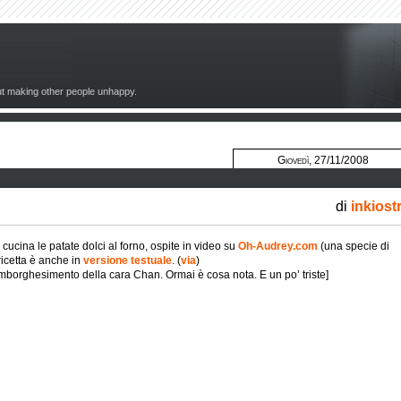
out making other people unhappy.
Giovedì, 27/11/2008
di
inkiost
, cucina le patate dolci al forno, ospite in video su
Oh-Audrey.com
(una specie di
ricetta è anche in
versione testuale
. (
via
)
 imborghesimento della cara Chan. Ormai è cosa nota. E un po’ triste]