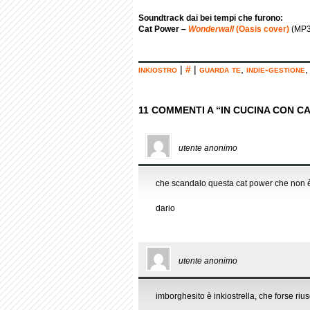
Soundtrack dai bei tempi che furono:
Cat Power –
Wonderwall
(Oasis cover)
(MP3
inkiostro
|
#
|
guarda te
,
indie-gestione
11 COMMENTI A “IN CUCINA CON C
utente anonimo
che scandalo questa cat power che non è
dario
utente anonimo
imborghesito è inkiostrella, che forse ri