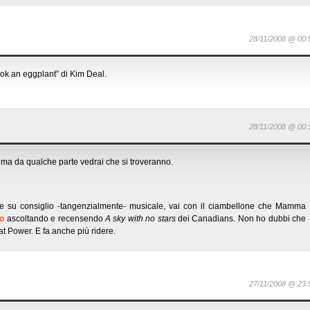
28/11/2008 @ 00:
ok an eggplant” di Kim Deal.
28/11/2008 @ 00:
 ma da qualche parte vedrai che si troveranno.
pre su consiglio -tangenzialmente- musicale, vai con il ciambellone che Mamma
io
ascoltando e recensendo
A sky with no stars
dei Canadians. Non ho dubbi che
t Power. E fa anche più ridere.
27/11/2008 @ 23: