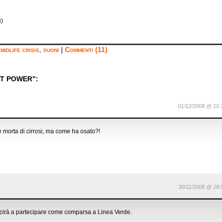
)
,
midlife crisis
,
suoni
|
Commenti (11)
AT POWER”:
01/12/2008 @ 15:
 morta di cirrosi, ma come ha osato?!
30/11/2008 @ 18:
uscirà a partecipare come comparsa a Linea Verde.