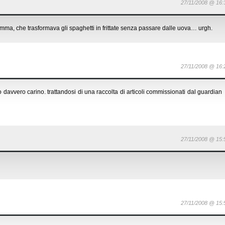
27/11/2008 @ 16:
mma, che trasformava gli spaghetti in frittate senza passare dalle uova… urgh.
27/11/2008 @ 16:
davvero carino. trattandosi di una raccolta di articoli commissionati dal guardian
27/11/2008 @ 15:
27/11/2008 @ 15: