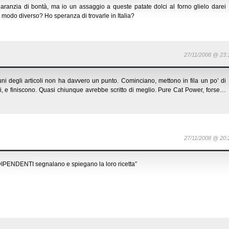
anzia di bontà, ma io un assaggio a queste patate dolci al forno glielo darei
 modo diverso? Ho speranza di trovarle in Italia?
27/11/2008 @ 23:
cuni degli articoli non ha davvero un punto. Cominciano, mettono in fila un po’ di
li, e finiscono. Quasi chiunque avrebbe scritto di meglio. Pure Cat Power, forse…
27/11/2008 @ 20:
NDIPENDENTI segnalano e spiegano la loro ricetta”