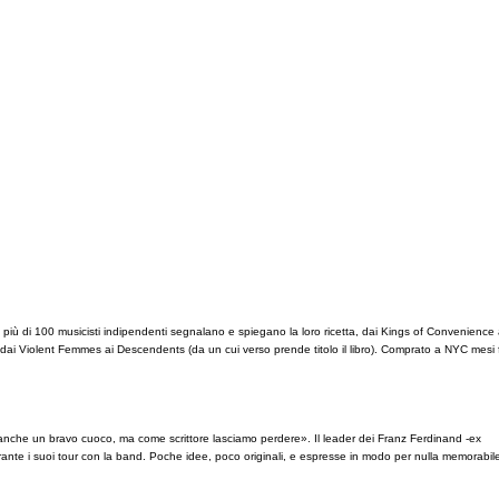
o più di 100 musicisti indipendenti segnalano e spiegano la loro ricetta, dai Kings of Convenience 
l, dai Violent Femmes ai Descendents (da un cui verso prende titolo il libro). Comprato a NYC mesi 
anche un bravo cuoco, ma come scrittore lasciamo perdere». Il leader dei Franz Ferdinand -ex
durante i suoi tour con la band. Poche idee, poco originali, e espresse in modo per nulla memorabil