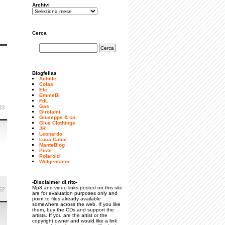
Archivi
Cerca
Blogfellas
Achille
Colas
Ele
EmmeBi
FdL
Gas
33
Girolami
Giuseppe & co.
Glue Clothings
JR
Leonardo
Luca Cabal
ManteBlog
Piste
Polaroid
Wittgenstein
-Disclaimer di rito-
Mp3 and video links posted on this site
52
are for evaluation purposes only and
point to files already available
somewhere across the web. If you like
them, buy the CDs and support the
artists. If you are the artist or the
copyright owner and would like a link