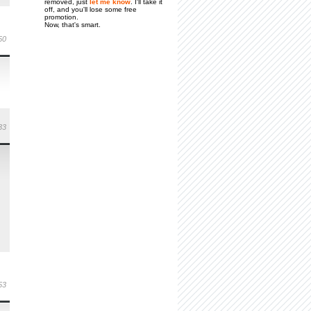
removed, just
let me know
. I'll take it
off, and you'll lose some free
promotion.
Now, that's smart.
50
33
53