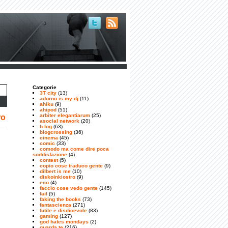
Categorie
3T city
(13)
adorno is my dj
(11)
ahiku
(9)
ahipod
(51)
arbiter elegantiarum
(25)
ro
asocial network
(20)
b-log
(63)
blogcrossing
(36)
cinema
(45)
comic
(33)
comodo ma come dire poca
soddisfazione
(4)
contest
(5)
copio cose traduco gente
(9)
dilbert is me
(10)
diskoinkiostro
(9)
eco
(4)
faccio cose vedo gente
(145)
fail
(5)
faking the books
(73)
fantascienza
(271)
futile e disdicevole
(83)
gaming
(127)
god hates mondays
(2)
guarda te
(216)