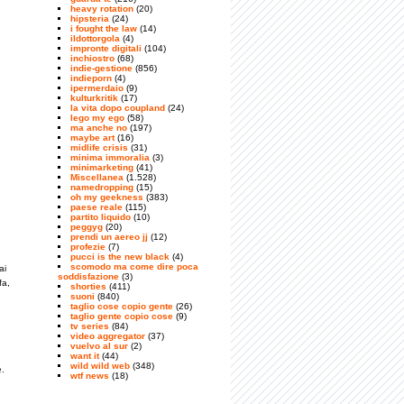
heavy rotation
(20)
hipsteria
(24)
i fought the law
(14)
ildottorgola
(4)
impronte digitali
(104)
inchiostro
(68)
indie-gestione
(856)
indieporn
(4)
ipermerdaio
(9)
kulturkritik
(17)
la vita dopo coupland
(24)
lego my ego
(58)
ma anche no
(197)
maybe art
(16)
midlife crisis
(31)
minima immoralia
(3)
minimarketing
(41)
Miscellanea
(1.528)
namedropping
(15)
oh my geekness
(383)
paese reale
(115)
partito liquido
(10)
peggyg
(20)
prendi un aereo jj
(12)
profezie
(7)
pucci is the new black
(4)
scomodo ma come dire poca
ai
soddisfazione
(3)
fa,
shorties
(411)
suoni
(840)
taglio cose copio gente
(26)
taglio gente copio cose
(9)
tv series
(84)
video aggregator
(37)
vuelvo al sur
(2)
want it
(44)
wild wild web
(348)
e.
wtf news
(18)