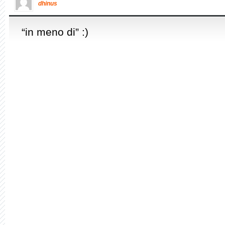
dhinus
“in meno di” :)