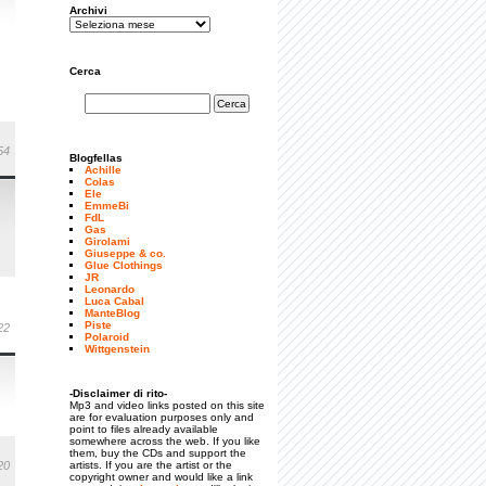
Archivi
Cerca
54
Blogfellas
Achille
Colas
Ele
EmmeBi
FdL
Gas
Girolami
Giuseppe & co.
Glue Clothings
JR
Leonardo
Luca Cabal
ManteBlog
Piste
22
Polaroid
Wittgenstein
-Disclaimer di rito-
Mp3 and video links posted on this site
are for evaluation purposes only and
point to files already available
somewhere across the web. If you like
them, buy the CDs and support the
20
artists. If you are the artist or the
copyright owner and would like a link