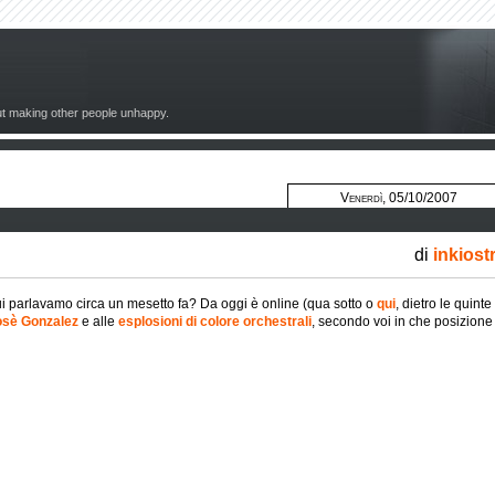
out making other people unhappy.
Venerdì, 05/10/2007
di
inkiost
ui parlavamo circa un mesetto fa? Da oggi è online (qua sotto o
qui
, dietro le quinte
Josè Gonzalez
e alle
esplosioni di colore orchestrali
, secondo voi in che posizione