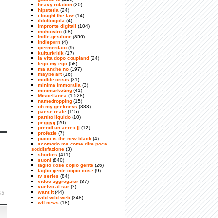
heavy rotation
(20)
hipsteria
(24)
i fought the law
(14)
ildottorgola
(4)
impronte digitali
(104)
inchiostro
(68)
indie-gestione
(856)
indieporn
(4)
ipermerdaio
(9)
kulturkritik
(17)
la vita dopo coupland
(24)
lego my ego
(58)
ma anche no
(197)
maybe art
(16)
midlife crisis
(31)
minima immoralia
(3)
minimarketing
(41)
Miscellanea
(1.528)
namedropping
(15)
oh my geekness
(383)
paese reale
(115)
partito liquido
(10)
peggyg
(20)
prendi un aereo jj
(12)
profezie
(7)
pucci is the new black
(4)
scomodo ma come dire poca
soddisfazione
(3)
shorties
(411)
suoni
(840)
taglio cose copio gente
(26)
taglio gente copio cose
(9)
tv series
(84)
video aggregator
(37)
vuelvo al sur
(2)
want it
(44)
03
wild wild web
(348)
wtf news
(18)