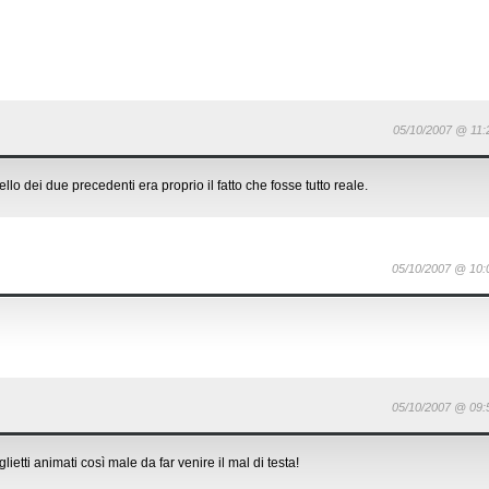
05/10/2007 @ 11:
o dei due precedenti era proprio il fatto che fosse tutto reale.
05/10/2007 @ 10:
05/10/2007 @ 09:
glietti animati così male da far venire il mal di testa!