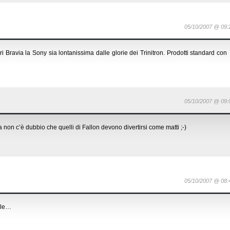
05/10/2007 @ 09:
i Bravia la Sony sia lontanissima dalle glorie dei Trinitron. Prodotti standard con
05/10/2007 @ 09:
non c’è dubbio che quelli di Fallon devono divertirsi come matti ;-)
05/10/2007 @ 08:
nale…