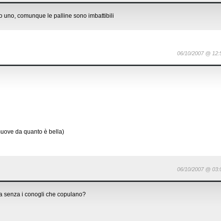
 uno, comunque le palline sono imbattibili
06/10/2007 @ 12:
muove da quanto è bella)
06/10/2007 @ 03:
a senza i conogli che copulano?