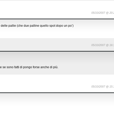
05/10/2007 @ 20:
 delle pallie (che due palline quello spot dopo un po’)
05/10/2007 @ 16:
e se sono fatti di pongo forse anche di più.
05/10/2007 @ 15: