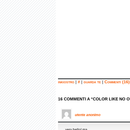
inkiostro
|
#
|
guarda te
|
Commenti (16)
16 COMMENTI A “COLOR LIKE NO OT
utente anonimo
very bello! ma….