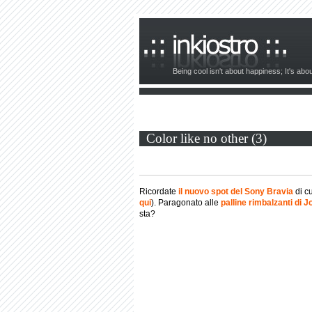
Being cool isn't about happiness; It's ab
Color like no other (3)
Ricordate
il nuovo spot del Sony Bravia
di c
qui
). Paragonato alle
palline rimbalzanti di 
sta?