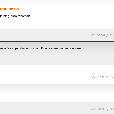
/blog3/?p=509
sto blog, ciao reboman.
08/10/2007 @ 21:
osse ‘vero per davvero’ che il Bravia è meglio dei concorrenti.
08/10/2007 @ 12:
08/10/2007 @ 12: