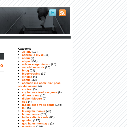
Categorie
3T city
(13)
adorno is my dj
(11)
ahiku
(9)
ahipod
(51)
arbiter elegantiarum
(25)
ro
asocial network
(20)
b-log
(63)
blogcrossing
(36)
cinema
(45)
comic
(33)
comodo ma come dire poca
soddisfazione
(4)
contest
(5)
copio cose traduco gente
(9)
dilbert is me
(10)
diskoinkiostro
(9)
eco
(4)
faccio cose vedo gente
(145)
fail
(5)
faking the books
(73)
fantascienza
(271)
futile e disdicevole
(83)
gaming
(127)
god hates mondays
(2)
guarda te
(216)