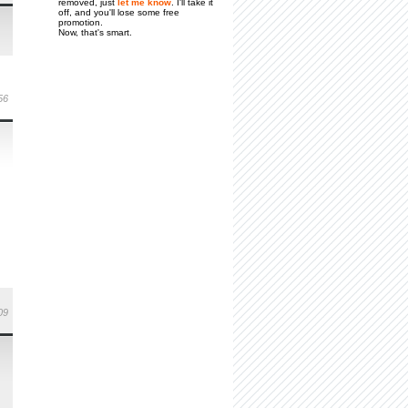
removed, just
let me know
. I'll take it
off, and you'll lose some free
promotion.
Now, that's smart.
56
09