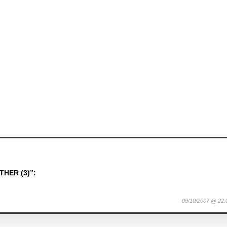
HER (3)”:
09/10/2007 @ 22: