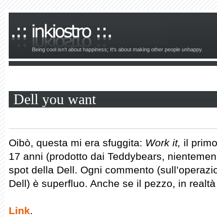
Being cool isn't about happiness; It's about making other people unhappy.
Dell you want
Oibò, questa mi era sfuggita:
Work it,
il prim
17 anni (prodotto dai Teddybears, nientemeno)
spot della Dell. Ogni commento (sull’operazio
Dell) è superfluo. Anche se il pezzo, in realt
Link
.