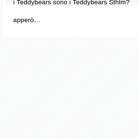
i Teddybears sono i Teddybears Sthlm?
apperò…