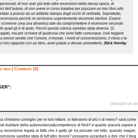
personali; di non aver già letto altre recensioni della stessa opera, di
ici dell’autore, di non avere in corso tratative per piazzare un mio libro allo
nvitato a pranzo da un’addetta stampa dagli occhi di cerbiatta. Soprattutto,
la recensione perchè mi servivano urgentemente duceneto sterline. Essere
oi scriverne crea una dinamica tale da compromettere il recensore secondo
e quali gli è di aiuto. Perciò questa rubrica sarebbe stata diversa. Sì,
agato, ma per scrivere di qualcosa che avrei fatto comunque, cioè leggere
 avessi sentito che l’umore, il morale, i livelli di concentrazione, il clima o le
sul mio rapporto con un libro, avrei potuto e dovuto ammetterlo. [
Nick Hornby
ld web
|
Commenti (8)
GER”:
09/02/2007 @ 19:
a cui chiedono consiglio per le loro letture, si fideranno di più o di meno? sarà come
uindi dubitare della autorevolezza&competenza di Nick? e quanto piacerà sapere a
una recensione legata al fatto che il gatto gli ha pisciato nel letto, quando magari,
 recensione sarebbe stata di tutt’altro tenore? possiamo azzardarci a dire che il blog