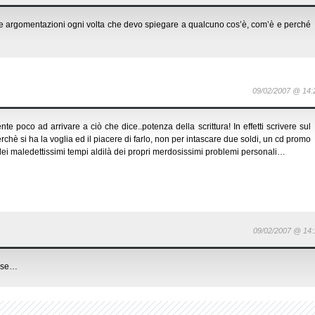
mie argomentazioni ogni volta che devo spiegare a qualcuno cos’è, com’è e perché
09/02/2007 @ 14:
 poco ad arrivare a ciò che dice..potenza della scrittura! In effetti scrivere sul
rchè si ha la voglia ed il piacere di farlo, non per intascare due soldi, un cd promo
dei maledettissimi tempi aldilà dei propri merdosissimi problemi personali…
09/02/2007 @ 14:
cose…