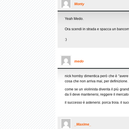
Monty
Yeah Medo.
Ora scendi in strada e spacca un bancom
:)
medo
nick hornby dimentica però che è “avere
cosa che non arriva mai, per definizione.
come se un violinista diventa il più gra
da lì deve mantenersi, reggere il mercat
il successo è astenersi. porca troia. il su
_Maxime_