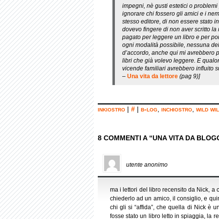
impegni, nè gusti estetici o problemi 
ignorare chi fossero gli amici e i nem
stesso editore, di non essere stato i
dovevo fingere di non aver scritto 
pagato per leggere un libro e per p
ogni modalità possibile, nessuna dell
d’accordo, anche qui mi avrebbero p
libri che già volevo leggere. E qualora
vicende familiari avrebbero influito 
–
Una vita da lettore
(pag 9)]
inkiostro
|
#
|
b-log
,
inchiostro
,
wild wi
8 COMMENTI A “UNA VITA DA BLOG
utente anonimo
ma i lettori del libro recensito da Nick, 
chiederlo ad un amico, il consiglio, e q
chi gli si “affida”, che quella di Nick è 
fosse stato un libro letto in spiaggia, la