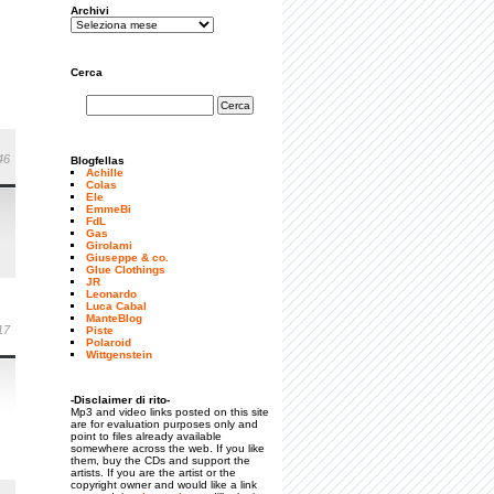
Archivi
Cerca
46
Blogfellas
Achille
Colas
Ele
EmmeBi
FdL
Gas
Girolami
Giuseppe & co.
Glue Clothings
JR
Leonardo
Luca Cabal
ManteBlog
17
Piste
Polaroid
Wittgenstein
-Disclaimer di rito-
Mp3 and video links posted on this site
are for evaluation purposes only and
point to files already available
somewhere across the web. If you like
them, buy the CDs and support the
artists. If you are the artist or the
copyright owner and would like a link