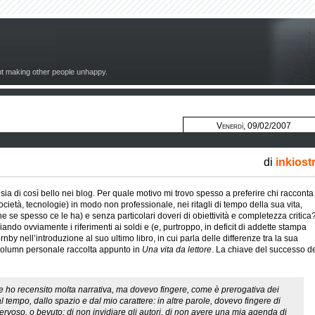
out making other people unhappy.
Venerdì, 09/02/2007
di
inkiost
ia di così bello nei blog. Per quale motivo mi trovo spesso a preferire chi racconta
a, società, tecnologie) in modo non professionale, nei ritagli di tempo della sua vita,
se spesso ce le ha) e senza particolari doveri di obiettività e completezza critica
iando ovviamente i riferimenti ai soldi e (e, purtroppo, in deficit di addette stampa
nby nell’introduzione al suo ultimo libro, in cui parla delle differenze tra la sua
 column personale raccolta appunto in
Una vita da lettore
. La chiave del successo d
ttore ho recensito molta narrativa, ma dovevo fingere, come è prerogativa dei
 dal tempo, dallo spazio e dal mio carattere: in altre parole, dovevo fingere di
nervoso, o bevuto; di non invidiare gli autori, di non avere una mia agenda di