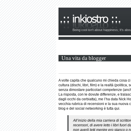
Being cool isn't about happiness; It's ab
Una vita da blogger
A volte capita che qualcuno mi chieda cosa ci s
cultura (dischi, libri, film) e la realtà (politic
senza dimostare particolari competenze (anche 
La risposta, con le dovute differenze, e tralasc
dagli occhi da cerbiatta), me l’ha data Nick Hor
vecchia rubrica di recensioni e la sua nuova
blog e del social networking è tutta qui.
All’inizio della mia carriera di scri
recensori, di avere letto i libri fuori
non averli letti mentre ero stanco o 