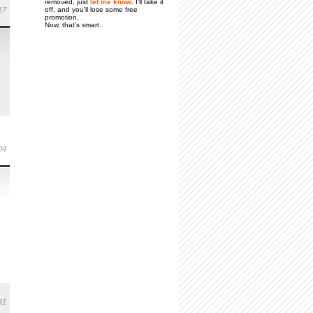
removed, just
let me know
. I'll take it
17
off, and you'll lose some free
promotion.
Now, that's smart.
04
41