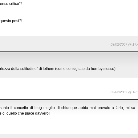
enso critico”?
questo post?!
09/02/2007 @ 17:
ortezza della solitudine” di lethem (come consigliato da hornby stesso)
09/02/2007 @ 16:
sunto il concetto di blog meglio di chiunque abbia mai provato a farlo, mi sa.
e di quello che piace davvero!