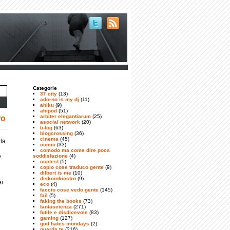
Categorie
3T city
(13)
adorno is my dj
(11)
ahiku
(9)
ahipod
(51)
arbiter elegantiarum
(25)
ro
asocial network
(20)
b-log
(63)
blogcrossing
(36)
cinema
(45)
 la
comic
(33)
comodo ma come dire poca
soddisfazione
(4)
?
contest
(5)
copio cose traduco gente
(9)
dilbert is me
(10)
diskoinkiostro
(9)
ei
eco
(4)
faccio cose vedo gente
(145)
fail
(5)
faking the books
(73)
fantascienza
(271)
futile e disdicevole
(83)
gaming
(127)
god hates mondays
(2)
guarda te
(216)