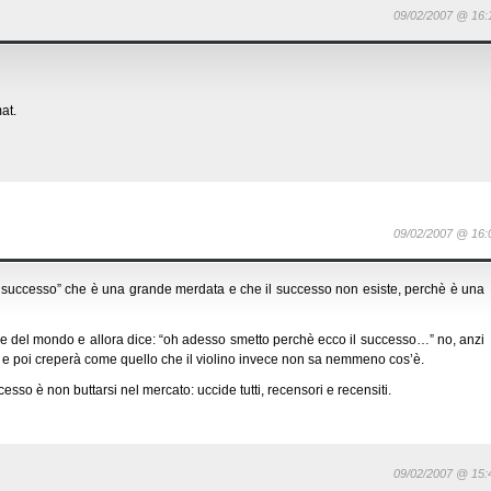
09/02/2007 @ 16:
at.
09/02/2007 @ 16:
 successo” che è una grande merdata e che il successo non esiste, perchè è una
nde del mondo e allora dice: “oh adesso smetto perchè ecco il successo…” no, anzi
o e poi creperà come quello che il violino invece non sa nemmeno cos’è.
ccesso è non buttarsi nel mercato: uccide tutti, recensori e recensiti.
09/02/2007 @ 15: