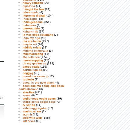
heavy rotation
(20)
hipsteria
(24)
i fought the law
(14)
ildottorgola
(4)
impronte digitali
(104)
inchiostro
(68)
indie-gestione
(856)
indieporn
(4)
ipermerdaio
(9)
kulturkritik
(17)
la vita dopo coupland
(24)
lego my ego
(58)
ma anche no
(197)
maybe art
(16)
midlife crisis
(31)
minima immoralia
(3)
minimarketing
(41)
Miscellanea
(1.528)
namedropping
(15)
oh my geekness
(383)
paese reale
(115)
partito liquido
(10)
peggyg
(20)
prendi un aereo jj
(12)
profezie
(7)
pucci is the new black
(4)
scomodo ma come dire poca
soddisfazione
(3)
shorties
(411)
suoni
(840)
03
taglio cose copio gente
(26)
taglio gente copio cose
(9)
tv series
(84)
video aggregator
(37)
vuelvo al sur
(2)
want it
(44)
wild wild web
(348)
wtf news
(18)