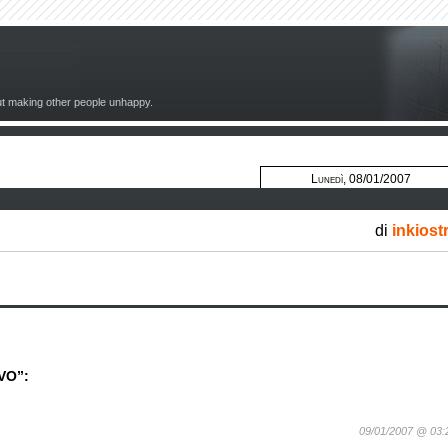
out making other people unhappy.
Lunedì, 08/01/2007
di
inkiost
VO”:
09/01/2007 @ 03: