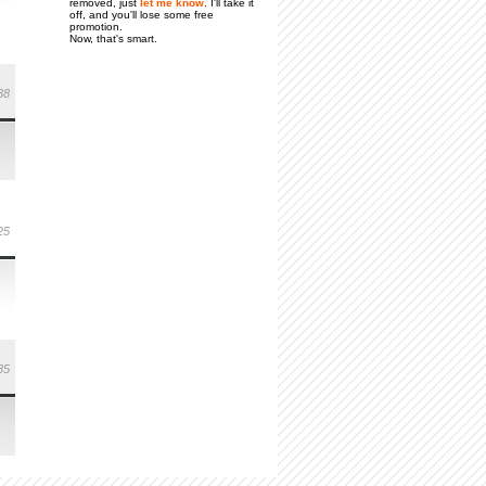
removed, just
let me know
. I'll take it
off, and you'll lose some free
promotion.
Now, that's smart.
38
25
35