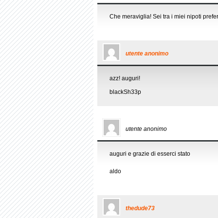
Che meraviglia! Sei tra i miei nipoti preferi
utente anonimo
azz! auguri!
blackSh33p
utente anonimo
auguri e grazie di esserci stato
aldo
thedude73