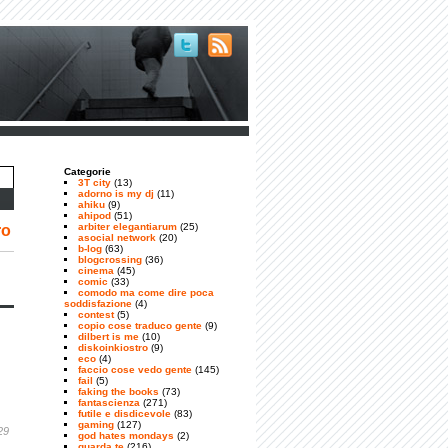
Categorie
3T city
(13)
adorno is my dj
(11)
ahiku
(9)
ahipod
(51)
arbiter elegantiarum
(25)
ro
asocial network
(20)
b-log
(63)
blogcrossing
(36)
cinema
(45)
comic
(33)
comodo ma come dire poca
soddisfazione
(4)
contest
(5)
copio cose traduco gente
(9)
dilbert is me
(10)
diskoinkiostro
(9)
eco
(4)
faccio cose vedo gente
(145)
fail
(5)
faking the books
(73)
fantascienza
(271)
futile e disdicevole
(83)
gaming
(127)
29
god hates mondays
(2)
guarda te
(216)