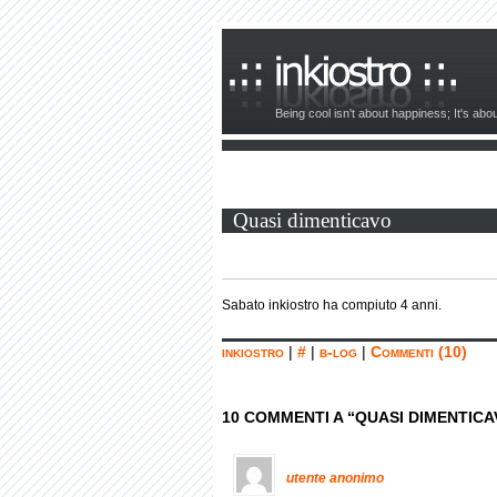
Being cool isn't about happiness; It's ab
Quasi dimenticavo
Sabato inkiostro ha compiuto 4 anni.
inkiostro
|
#
|
b-log
|
Commenti (10)
10 COMMENTI A “QUASI DIMENTICA
utente anonimo