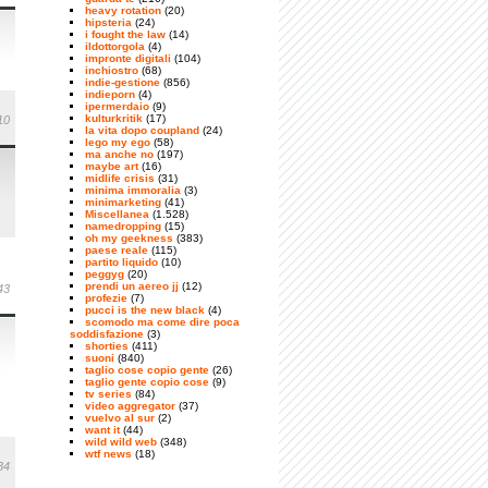
heavy rotation
(20)
hipsteria
(24)
i fought the law
(14)
ildottorgola
(4)
impronte digitali
(104)
inchiostro
(68)
indie-gestione
(856)
indieporn
(4)
ipermerdaio
(9)
kulturkritik
(17)
10
la vita dopo coupland
(24)
lego my ego
(58)
ma anche no
(197)
maybe art
(16)
midlife crisis
(31)
minima immoralia
(3)
minimarketing
(41)
Miscellanea
(1.528)
namedropping
(15)
oh my geekness
(383)
paese reale
(115)
partito liquido
(10)
peggyg
(20)
prendi un aereo jj
(12)
43
profezie
(7)
pucci is the new black
(4)
scomodo ma come dire poca
soddisfazione
(3)
shorties
(411)
suoni
(840)
taglio cose copio gente
(26)
taglio gente copio cose
(9)
tv series
(84)
video aggregator
(37)
vuelvo al sur
(2)
want it
(44)
wild wild web
(348)
wtf news
(18)
34