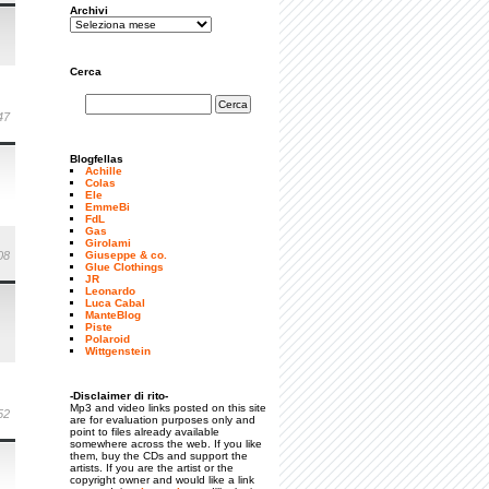
Archivi
Cerca
47
Blogfellas
Achille
Colas
Ele
EmmeBi
FdL
Gas
Girolami
08
Giuseppe & co.
Glue Clothings
JR
Leonardo
Luca Cabal
ManteBlog
Piste
Polaroid
Wittgenstein
-Disclaimer di rito-
Mp3 and video links posted on this site
52
are for evaluation purposes only and
point to files already available
somewhere across the web. If you like
them, buy the CDs and support the
artists. If you are the artist or the
copyright owner and would like a link