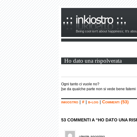
Being cool isn't about happiness; It's ab
Ho dato una rispolverata
Ogni tanto ci vuole no?
[se da qualche parte non si vede bene fatemi
inkiostro
|
#
|
b-log
|
Commenti (53)
53 COMMENTI A “HO DATO UNA RI
utente anonimo