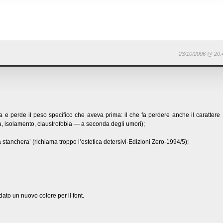
23/10/2006 @ 20:
ta e perde il peso specifico che aveva prima: il che fa perdere anche il carattere
a, isolamento, claustrofobia — a seconda degli umori);
ga stanchera’ (richiama troppo l’estetica detersivi-Edizioni Zero-1994/5);
dato un nuovo colore per il font.