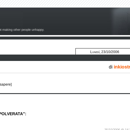
out making other people unhappy.
Lunedì, 23/10/2006
di
inkiost
 sapere]
SPOLVERATA”:
25/10/2006 @ 14: