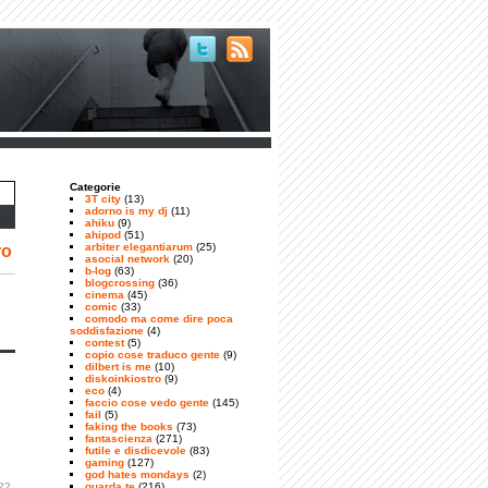
Categorie
3T city
(13)
adorno is my dj
(11)
ahiku
(9)
ahipod
(51)
arbiter elegantiarum
(25)
ro
asocial network
(20)
b-log
(63)
blogcrossing
(36)
cinema
(45)
comic
(33)
comodo ma come dire poca
soddisfazione
(4)
contest
(5)
copio cose traduco gente
(9)
dilbert is me
(10)
diskoinkiostro
(9)
eco
(4)
faccio cose vedo gente
(145)
fail
(5)
faking the books
(73)
fantascienza
(271)
futile e disdicevole
(83)
gaming
(127)
god hates mondays
(2)
22
guarda te
(216)