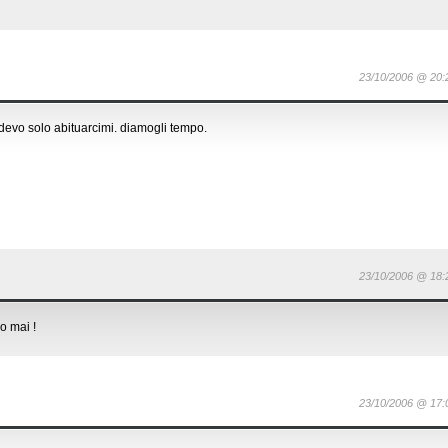
23/10/2006 @ 20:
devo solo abituarcimi. diamogli tempo.
23/10/2006 @ 18:
o mai !
23/10/2006 @ 17: