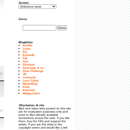
Archivi
Cerca
Blogfellas
Achille
Colas
Ele
EmmeBi
FdL
Gas
Girolami
Giuseppe & co.
Glue Clothings
32
JR
Leonardo
Luca Cabal
ManteBlog
Piste
Polaroid
Wittgenstein
-Disclaimer di rito-
Mp3 and video links posted on this site
10
are for evaluation purposes only and
point to files already available
somewhere across the web. If you like
them, buy the CDs and support the
artists. If you are the artist or the
copyright owner and would like a link