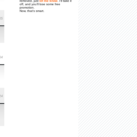
removed, just
let me know
. I'll take it
off, and you'll lose some free
promotion.
Now, that's smart.
05
04
24