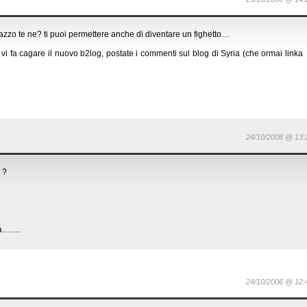
 cazzo te ne? ti puoi permettere anche di diventare un fighetto…
 vi fa cagare il nuovo b2log, postate i commenti sul blog di Syria (che ormai linka
24/10/2006 @ 13:
 ?
eva…….
24/10/2006 @ 12: