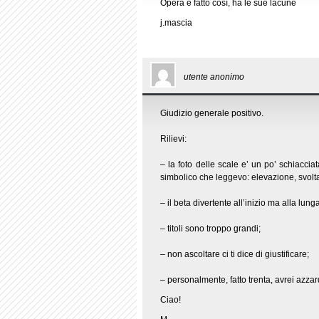
Opera è fatto così, ha le sue lacune
j.mascia
utente anonimo
Giudizio generale positivo.
Rilievi:
– la foto delle scale e’ un po’ schiaccia
simbolico che leggevo: elevazione, svolt
– il beta divertente all’inizio ma alla lun
– titoli sono troppo grandi;
– non ascoltare ci ti dice di giustificare;
– personalmente, fatto trenta, avrei azzar
Ciao!