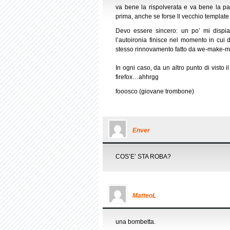
va bene la rispolverata e va bene la p
prima, anche se forse ll vecchio templat
Devo essere sincero: un po’ mi dispiace
l’autoironia finisce nel momento in cui 
stesso rinnovamento fatto da we-make-m
In ogni caso, da un altro punto di visto 
firefox…ahhrgg
fooosco (giovane trombone)
Enver
COS’E’ STA ROBA?
MatteoL
una bombetta.