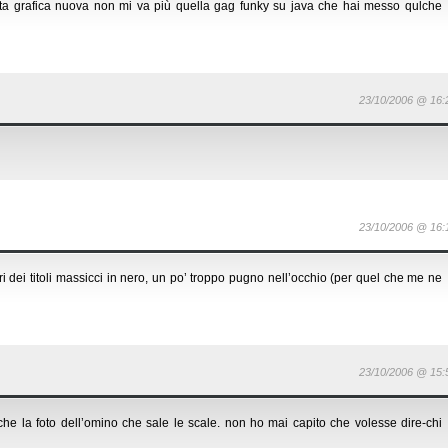
ta grafica nuova non mi va più quella gag funky su java che hai messo qulche
23/10/2006 @ 16:
23/10/2006 @ 16:
ri dei titoli massicci in nero, un po’ troppo pugno nell’occhio (per quel che me ne
23/10/2006 @ 15:
che la foto dell’omino che sale le scale. non ho mai capito che volesse dire-chi