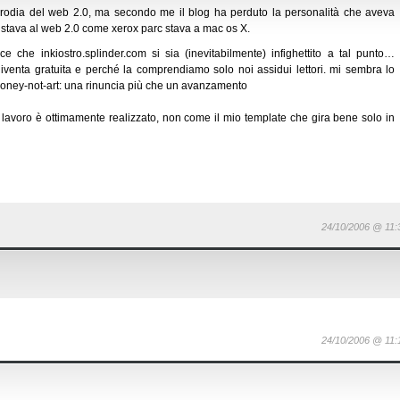
arodia del web 2.0, ma secondo me il blog ha perduto la personalità che aveva
e stava al web 2.0 come xerox parc stava a mac os X.
 che inkiostro.splinder.com si sia (inevitabilmente) infighettito a tal punto…
diventa gratuita e perché la comprendiamo solo noi assidui lettori. mi sembra lo
oney-not-art: una rinuncia più che un avanzamento
il lavoro è ottimamente realizzato, non come il mio template che gira bene solo in
24/10/2006 @ 11:
24/10/2006 @ 11: