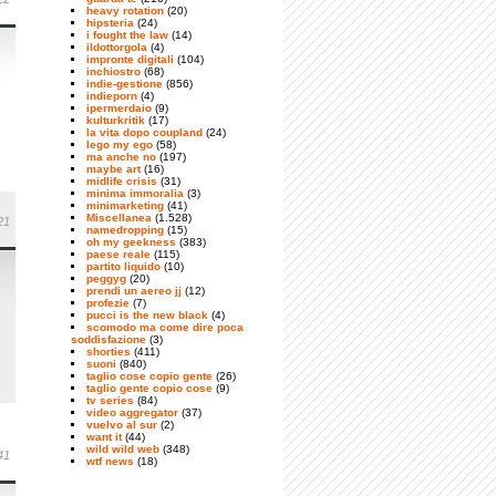
heavy rotation
(20)
hipsteria
(24)
i fought the law
(14)
ildottorgola
(4)
impronte digitali
(104)
inchiostro
(68)
indie-gestione
(856)
indieporn
(4)
ipermerdaio
(9)
kulturkritik
(17)
la vita dopo coupland
(24)
lego my ego
(58)
ma anche no
(197)
maybe art
(16)
midlife crisis
(31)
minima immoralia
(3)
minimarketing
(41)
Miscellanea
(1.528)
21
namedropping
(15)
oh my geekness
(383)
paese reale
(115)
partito liquido
(10)
peggyg
(20)
prendi un aereo jj
(12)
profezie
(7)
pucci is the new black
(4)
scomodo ma come dire poca
soddisfazione
(3)
shorties
(411)
suoni
(840)
taglio cose copio gente
(26)
taglio gente copio cose
(9)
tv series
(84)
video aggregator
(37)
vuelvo al sur
(2)
want it
(44)
wild wild web
(348)
41
wtf news
(18)