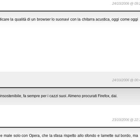
24/10/2006 @ 09:
icare la qualità di un browser lo suonavi con la chitarra acustica, oggi come oggi
24/10/2006 @ 00:
insostenibile, fa sempre per i cazzi suoi. Almeno procurati Firefox, dai.
23/10/2006 @ 22:
legge male solo con Opera, che la sfasa rispetto allo sfondo e lamette sul bordo, ma