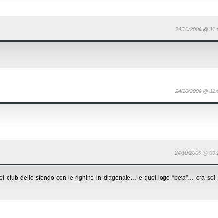
24/10/2006 @ 11:
24/10/2006 @ 11:
24/10/2006 @ 09:
nel club dello sfondo con le righine in diagonale… e quel logo “beta”… ora sei